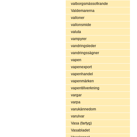
valborgsmässofirande
Valdemarerna
valloner
vallonsmide
valuta
vampyrer
vandringsleder
vandringssägner
vapen
vapenexport
vapenhandel
vapenmärken
vapentillverkning
vargar
varpa
varukännedom
varulvar
Vasa (fartyg)
Vasabladet