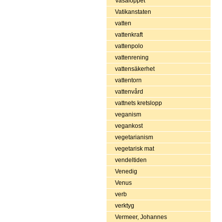
Vasaloppet
Vatikanstaten
vatten
vattenkraft
vattenpolo
vattenrening
vattensäkerhet
vattentorn
vattenvård
vattnets kretslopp
veganism
vegankost
vegetarianism
vegetarisk mat
vendeltiden
Venedig
Venus
verb
verktyg
Vermeer, Johannes