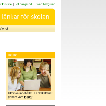
 this site
Vit bakgrund
Svart bakgrund
feriet
Taggar
Utforska innehållet i Länkskafferiet
genom våra
taggar
.