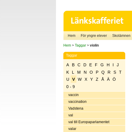
Hem
För yngre elever
Skolämnen
Hem
>
Taggar
>
violin
Taggar
A
B
C
D
E
F
G
H
I
J
K
L
M
N
O
P
Q
R
S
T
U
V
W
X
Y
Z
Å
Ä
Ö
0 - 9
vaccin
vaccination
Vadstena
val
val till Europaparlamentet
valar