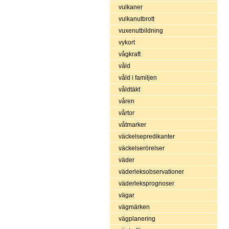
vulkaner
vulkanutbrott
vuxenutbildning
vykort
vågkraft
våld
våld i familjen
våldtäkt
våren
vårtor
våtmarker
väckelsepredikanter
väckelserörelser
väder
väderleksobservationer
väderleksprognoser
vägar
vägmärken
vägplanering