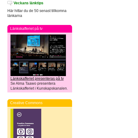
Veckans länktips
Här hittar du de 50 senast tillkomna
länkarna
Länkskafferiet på tv
Länkskafferiet presenteras på tv
Se Alma Taawo presentera
Länkskafferiet i Kunskapskanalen.
Creative Commons