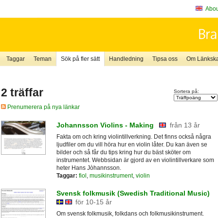
About
Taggar
Teman
Sök på fler sätt
Handledning
Tipsa oss
Om Länkskaf
2 träffar
Sortera på:
Prenumerera på nya länkar
Johannsson Violins - Making
från 13 år
Fakta om och kring violintillverkning. Det finns också några
ljudfiler om du vill höra hur en violin låter. Du kan även se
bilder och så får du tips kring hur du bäst sköter om
instrumentet. Webbsidan är gjord av en violintillverkare som
heter Hans Jòhannsson.
Taggar:
fiol
,
musikinstrument
,
violin
Svensk folkmusik (Swedish Traditional Music)
för 10-15 år
Om svensk folkmusik, folkdans och folkmusikinstrument.