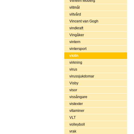
Vilhelm Moberg
viltmål
viltvård
Vincent van Gogh
vindkraft
Vingåker
vintern
vintersport
violin
virkning
virus
virussjukdomar
Visby
visor
vissångare
vistexter
vitaminer
VLT
volleyboll
vrak