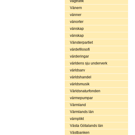
vägtrafik
Vänern
vänner
vänorter
vänskap
vänskap
Vänsterpartiet
värdefilosofi
värderingar
världens sju underverk
världsarv
världshandel
världsmusik
Världsnaturfonden
värmepumpar
Värmland
Värmlands län
värnplikt
Västa Götalands län
Västbanken