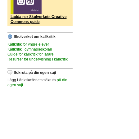
Ladda ner Skolverkets Creative
Commons-guide
.
Skolverket om källkritik
Källkritik för yngre elever
Källkritik i gymnasieskolan
Guide för källkritik för lärare
Resurser för undervisning i källkritik
Sökruta på din egen sajt
Lägg Länkskafferiets sökruta
på din
egen sajt
.