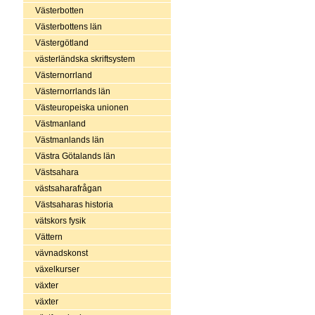
Västerbotten
Västerbottens län
Västergötland
västerländska skriftsystem
Västernorrland
Västernorrlands län
Västeuropeiska unionen
Västmanland
Västmanlands län
Västra Götalands län
Västsahara
västsaharafrågan
Västsaharas historia
vätskors fysik
Vättern
vävnadskonst
växelkurser
växter
växter