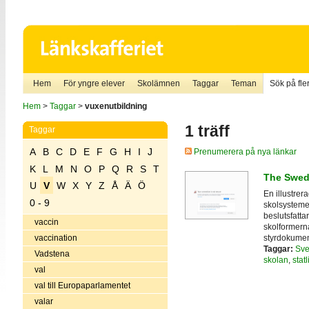
Hem
För yngre elever
Skolämnen
Taggar
Teman
Sök på fler
Hem
>
Taggar
>
vuxenutbildning
1 träff
Taggar
A
B
C
D
E
F
G
H
I
J
Prenumerera på nya länkar
K
L
M
N
O
P
Q
R
S
T
The Swed
U
V
W
X
Y
Z
Å
Ä
Ö
En illustrer
0 - 9
skolsystemet
beslutsfatta
vaccin
skolformern
styrdokumen
vaccination
Taggar:
Sve
Vadstena
skolan
,
stat
val
val till Europaparlamentet
valar