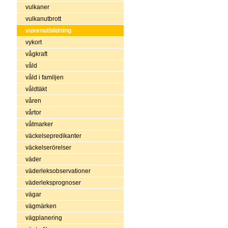
vulkaner
vulkanutbrott
vuxenutbildning
vykort
vågkraft
våld
våld i familjen
våldtäkt
våren
vårtor
våtmarker
väckelsepredikanter
väckelserörelser
väder
väderleksobservationer
väderleksprognoser
vägar
vägmärken
vägplanering