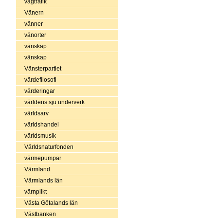
vägtrafik
Vänern
vänner
vänorter
vänskap
vänskap
Vänsterpartiet
värdefilosofi
värderingar
världens sju underverk
världsarv
världshandel
världsmusik
Världsnaturfonden
värmepumpar
Värmland
Värmlands län
värnplikt
Västa Götalands län
Västbanken