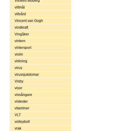
Vilhelm Moberg
viltmål
viltvård
Vincent van Gogh
vindkraft
Vingåker
vintern
vintersport
violin
virkning
virus
virussjukdomar
Visby
visor
vissångare
vistexter
vitaminer
VLT
volleyboll
vrak