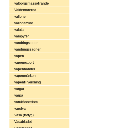
valborgsmässofirande
Valdemarerna
valloner
vallonsmide
valuta
vampyrer
vandringsleder
vandringssägner
vapen
vapenexport
vapenhandel
vapenmärken
vapentillverkning
vargar
varpa
varukännedom
varulvar
Vasa (fartyg)
Vasabladet