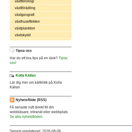
växtfenologi
växtförädling
växtgeografi
växthuseffekten
växtplankton
växtskydd
Tipsa oss
Har du ett bra tips på en länk?
Tipsa
oss!
Kolla Källan
Lär dig mer om källkritik på Kolla
Källan
Nyhetsflöde (RSS)
Få senaste nytt direkt till din
webbläsare, intranät eller webbplats.
Se alla nyhetsflöden.
Senast uppdaterad: 2026-08-06