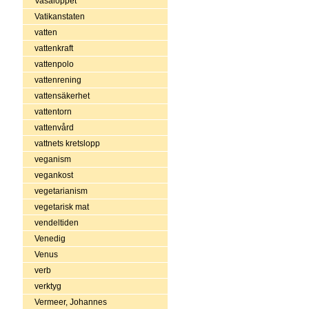
Vasaloppet
Vatikanstaten
vatten
vattenkraft
vattenpolo
vattenrening
vattensäkerhet
vattentorn
vattenvård
vattnets kretslopp
veganism
vegankost
vegetarianism
vegetarisk mat
vendeltiden
Venedig
Venus
verb
verktyg
Vermeer, Johannes