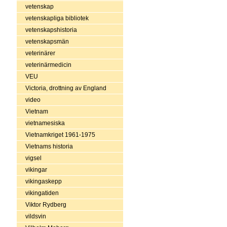
vetenskap
vetenskapliga bibliotek
vetenskapshistoria
vetenskapsmän
veterinärer
veterinärmedicin
VEU
Victoria, drottning av England
video
Vietnam
vietnamesiska
Vietnamkriget 1961-1975
Vietnams historia
vigsel
vikingar
vikingaskepp
vikingatiden
Viktor Rydberg
vildsvin