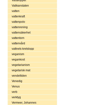
Vasaloppet
Vatikanstaten
vatten
vattenkraft
vattenpolo
vattenrening
vattensäkerhet
vattentorn
vattenvård
vattnets kretslopp
veganism
vegankost
vegetarianism
vegetarisk mat
vendeltiden
Venedig
Venus
verb
verktyg
Vermeer, Johannes