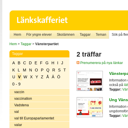
Hem
För yngre elever
Skolämnen
Taggar
Teman
Sök på fler
Hem
>
Taggar
>
Vänsterpartiet
2 träffar
Taggar
A
B
C
D
E
F
G
H
I
J
Prenumerera på nya länkar
K
L
M
N
O
P
Q
R
S
T
Vänsterpa
U
V
W
X
Y
Z
Å
Ä
Ö
Information 
0 - 9
också på
lä
Taggar:
Vän
vaccin
vaccination
Ung Väns
Vadstena
Information
ungdomsför
val
Taggar:
Vän
val till Europaparlamentet
valar