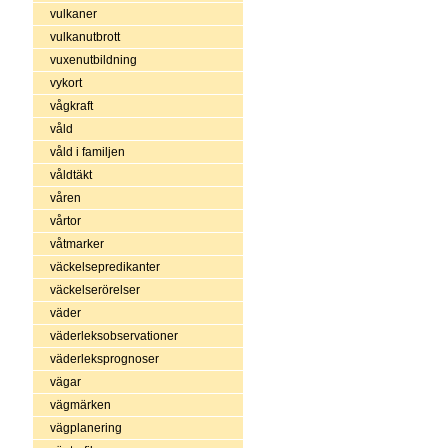
vulkaner
vulkanutbrott
vuxenutbildning
vykort
vågkraft
våld
våld i familjen
våldtäkt
våren
vårtor
våtmarker
väckelsepredikanter
väckelserörelser
väder
väderleksobservationer
väderleksprognoser
vägar
vägmärken
vägplanering