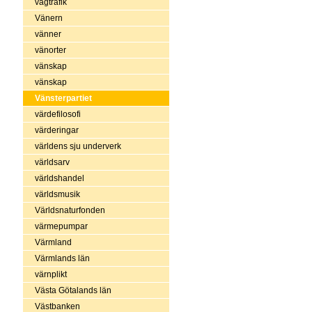
vägtrafik
Vänern
vänner
vänorter
vänskap
vänskap
Vänsterpartiet
värdefilosofi
värderingar
världens sju underverk
världsarv
världshandel
världsmusik
Världsnaturfonden
värmepumpar
Värmland
Värmlands län
värnplikt
Västa Götalands län
Västbanken