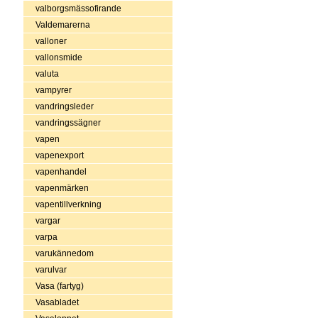
valborgsmässofirande
Valdemarerna
valloner
vallonsmide
valuta
vampyrer
vandringsleder
vandringssägner
vapen
vapenexport
vapenhandel
vapenmärken
vapentillverkning
vargar
varpa
varukännedom
varulvar
Vasa (fartyg)
Vasabladet