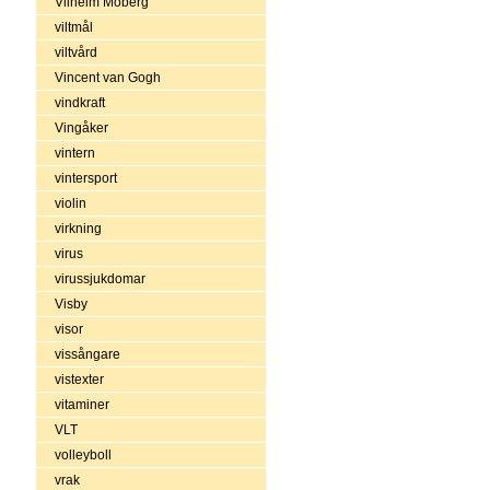
Vilhelm Moberg
viltmål
viltvård
Vincent van Gogh
vindkraft
Vingåker
vintern
vintersport
violin
virkning
virus
virussjukdomar
Visby
visor
vissångare
vistexter
vitaminer
VLT
volleyboll
vrak