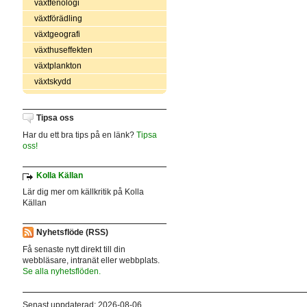
växtfenologi
växtförädling
växtgeografi
växthuseffekten
växtplankton
växtskydd
Tipsa oss
Har du ett bra tips på en länk?
Tipsa
oss!
Kolla Källan
Lär dig mer om källkritik på Kolla
Källan
Nyhetsflöde (RSS)
Få senaste nytt direkt till din
webbläsare, intranät eller webbplats.
Se alla nyhetsflöden.
Senast uppdaterad: 2026-08-06