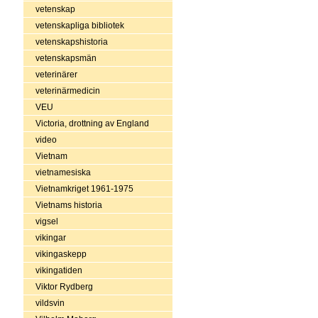
vetenskap
vetenskapliga bibliotek
vetenskapshistoria
vetenskapsmän
veterinärer
veterinärmedicin
VEU
Victoria, drottning av England
video
Vietnam
vietnamesiska
Vietnamkriget 1961-1975
Vietnams historia
vigsel
vikingar
vikingaskepp
vikingatiden
Viktor Rydberg
vildsvin