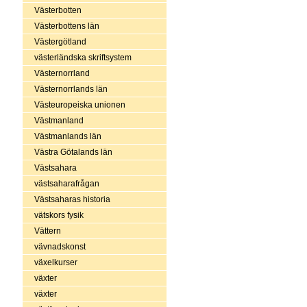
Västerbotten
Västerbottens län
Västergötland
västerländska skriftsystem
Västernorrland
Västernorrlands län
Västeuropeiska unionen
Västmanland
Västmanlands län
Västra Götalands län
Västsahara
västsaharafrågan
Västsaharas historia
vätskors fysik
Vättern
vävnadskonst
växelkurser
växter
växter