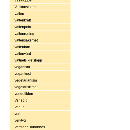
Vasaloppet
Vatikanstaten
vatten
vattenkraft
vattenpolo
vattenrening
vattensäkerhet
vattentorn
vattenvård
vattnets kretslopp
veganism
vegankost
vegetarianism
vegetarisk mat
vendeltiden
Venedig
Venus
verb
verktyg
Vermeer, Johannes