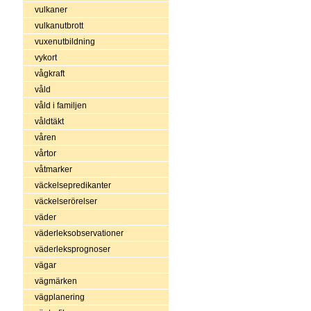
vulkaner
vulkanutbrott
vuxenutbildning
vykort
vågkraft
våld
våld i familjen
våldtäkt
våren
vårtor
våtmarker
väckelsepredikanter
väckelserörelser
väder
väderleksobservationer
väderleksprognoser
vägar
vägmärken
vägplanering