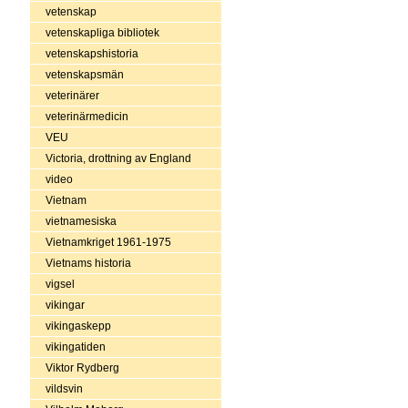
vetenskap
vetenskapliga bibliotek
vetenskapshistoria
vetenskapsmän
veterinärer
veterinärmedicin
VEU
Victoria, drottning av England
video
Vietnam
vietnamesiska
Vietnamkriget 1961-1975
Vietnams historia
vigsel
vikingar
vikingaskepp
vikingatiden
Viktor Rydberg
vildsvin