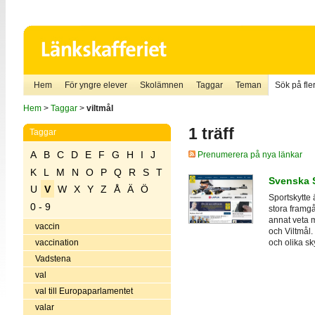
Hem
För yngre elever
Skolämnen
Taggar
Teman
Sök på fler
Hem
>
Taggar
>
viltmål
1 träff
Taggar
A
B
C
D
E
F
G
H
I
J
Prenumerera på nya länkar
K
L
M
N
O
P
Q
R
S
T
Svenska 
U
V
W
X
Y
Z
Å
Ä
Ö
Sportskytte 
0 - 9
stora framgå
annat veta 
vaccin
och Viltmål.
och olika sk
vaccination
Vadstena
val
val till Europaparlamentet
valar