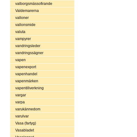
valborgsmässofirande
Valdemarerna
valloner
vallonsmide
valuta
vampyrer
vandringsleder
vandringssägner
vapen
vapenexport
vapenhandel
vapenmärken
vapentillverkning
vargar
varpa
varukännedom
varulvar
Vasa (fartyg)
Vasabladet