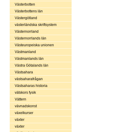
Västerbotten
Västerbottens län
Västergötland
västerländska skriftsystem
Västernorrland
Västernorrlands län
Västeuropeiska unionen
Västmanland
Västmanlands län
Västra Götalands län
Västsahara
västsaharafrågan
Västsaharas historia
vätskors fysik
Vättern
vävnadskonst
växelkurser
växter
växter