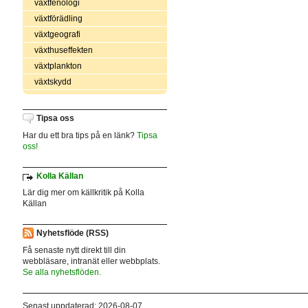
växtfenologi
växtförädling
växtgeografi
växthuseffekten
växtplankton
växtskydd
Tipsa oss
Har du ett bra tips på en länk?
Tipsa
oss!
Kolla Källan
Lär dig mer om källkritik på Kolla
Källan
Nyhetsflöde (RSS)
Få senaste nytt direkt till din
webbläsare, intranät eller webbplats.
Se alla nyhetsflöden.
Senast uppdaterad: 2026-08-07