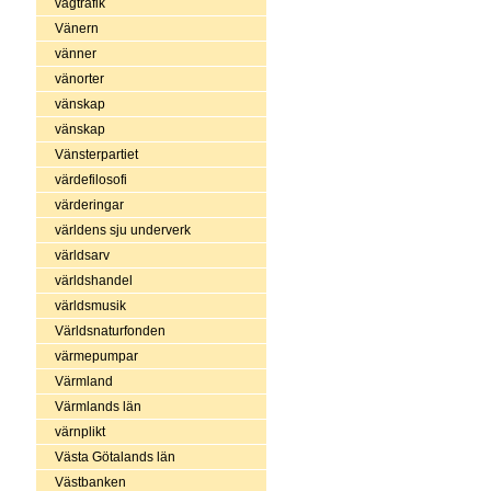
vägtrafik
Vänern
vänner
vänorter
vänskap
vänskap
Vänsterpartiet
värdefilosofi
värderingar
världens sju underverk
världsarv
världshandel
världsmusik
Världsnaturfonden
värmepumpar
Värmland
Värmlands län
värnplikt
Västa Götalands län
Västbanken