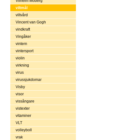
Vilhelm Moberg
viltmål
viltvård
Vincent van Gogh
vindkraft
Vingåker
vintern
vintersport
violin
virkning
virus
virussjukdomar
Visby
visor
vissångare
vistexter
vitaminer
VLT
volleyboll
vrak