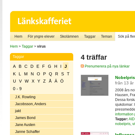
Hem
För yngre elever
Skolämnen
Taggar
Teman
Sök på fler
Hem
>
Taggar
>
virus
4 träffar
Taggar
A
B
C
D
E
F
G
H
I
J
Prenumerera på nya länkar
K
L
M
N
O
P
Q
R
S
T
Nobelpris
U
V
W
X
Y
Z
Å
Ä
Ö
från 13 år
0 - 9
2008 års nob
Hausen, Fra
J.K. Rowling
Dessa forska
Jacobsson, Anders
sjukdomar: 
pressmedde
jakt
information
James Bond
Taggar:
AID
nobelpris
,
v
Jane Austen
Janne Schaffer
Influensa