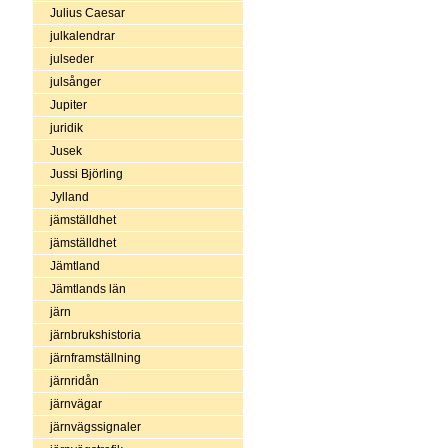
Julius Caesar
julkalendrar
julseder
julsånger
Jupiter
juridik
Jusek
Jussi Björling
Jylland
jämställdhet
jämställdhet
Jämtland
Jämtlands län
järn
järnbrukshistoria
järnframställning
järnridån
järnvägar
järnvägssignaler