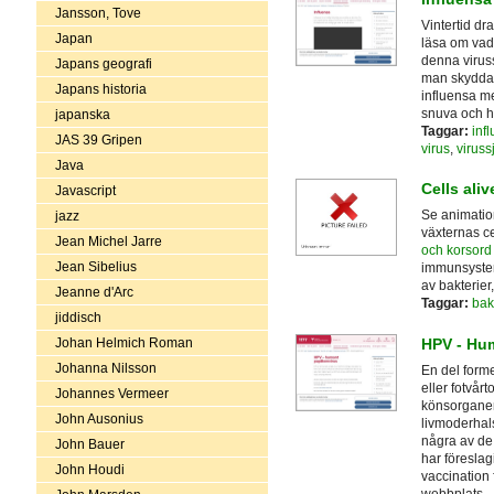
Jansson, Tove
Vintertid d
Japan
läsa om vad
denna virus
Japans geografi
man skyddar 
Japans historia
influensa m
snuva och ho
japanska
Taggar:
inf
JAS 39 Gripen
virus
,
virus
Java
Cells aliv
Javascript
Se animation
jazz
växternas ce
Jean Michel Jarre
och korsord
Jean Sibelius
immunsystem
av bakterier
Jeanne d'Arc
Taggar:
bak
jiddisch
HPV - Hum
Johan Helmich Roman
Johanna Nilsson
En del form
eller fotvår
Johannes Vermeer
könsorganen
John Ausonius
livmoderhal
några av de 
John Bauer
har föreslagi
John Houdi
vaccination
webbplats.