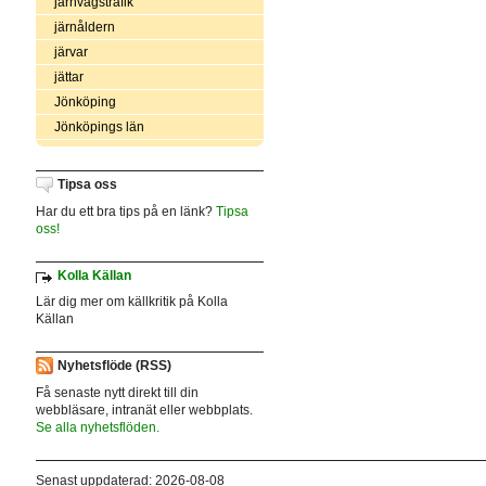
järnvägstrafik
järnåldern
järvar
jättar
Jönköping
Jönköpings län
Tipsa oss
Har du ett bra tips på en länk?
Tipsa
oss!
Kolla Källan
Lär dig mer om källkritik på Kolla
Källan
Nyhetsflöde (RSS)
Få senaste nytt direkt till din
webbläsare, intranät eller webbplats.
Se alla nyhetsflöden.
Senast uppdaterad: 2026-08-08