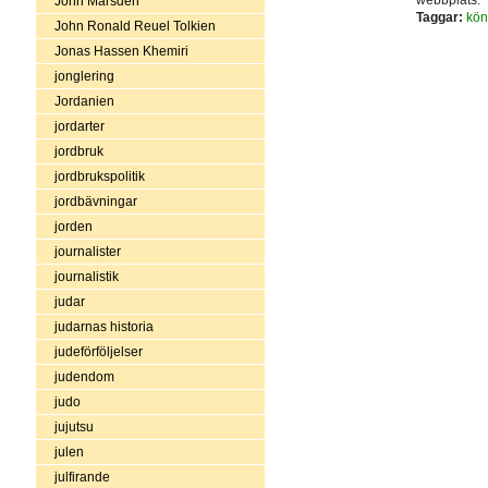
John Marsden
Taggar:
kön
John Ronald Reuel Tolkien
Jonas Hassen Khemiri
jonglering
Jordanien
jordarter
jordbruk
jordbrukspolitik
jordbävningar
jorden
journalister
journalistik
judar
judarnas historia
judeförföljelser
judendom
judo
jujutsu
julen
julfirande