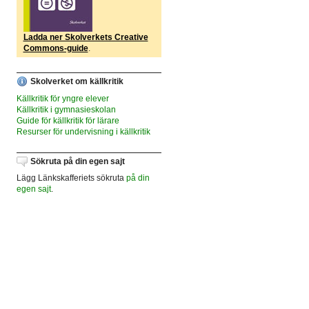
Ladda ner Skolverkets Creative
Commons-guide
.
Skolverket om källkritik
Källkritik för yngre elever
Källkritik i gymnasieskolan
Guide för källkritik för lärare
Resurser för undervisning i källkritik
Sökruta på din egen sajt
Lägg Länkskafferiets sökruta
på din
egen sajt
.