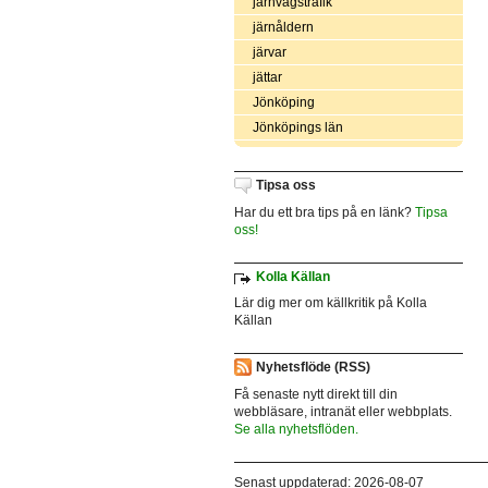
järnvägstrafik
järnåldern
järvar
jättar
Jönköping
Jönköpings län
Tipsa oss
Har du ett bra tips på en länk?
Tipsa
oss!
Kolla Källan
Lär dig mer om källkritik på Kolla
Källan
Nyhetsflöde (RSS)
Få senaste nytt direkt till din
webbläsare, intranät eller webbplats.
Se alla nyhetsflöden.
Senast uppdaterad: 2026-08-07