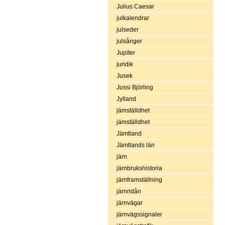
Julius Caesar
julkalendrar
julseder
julsånger
Jupiter
juridik
Jusek
Jussi Björling
Jylland
jämställdhet
jämställdhet
Jämtland
Jämtlands län
järn
järnbrukshistoria
järnframställning
järnridån
järnvägar
järnvägssignaler