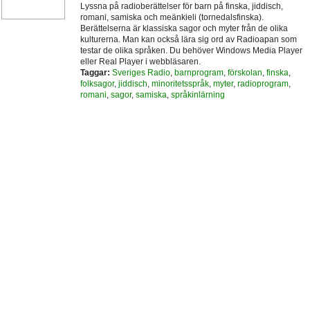
Lyssna på radioberättelser för barn på finska, jiddisch,
romani, samiska och meänkieli (tornedalsfinska).
Berättelserna är klassiska sagor och myter från de olika
kulturerna. Man kan också lära sig ord av Radioapan som
testar de olika språken. Du behöver Windows Media Player
eller Real Player i webbläsaren.
Taggar:
Sveriges Radio
,
barnprogram
,
förskolan
,
finska
,
folksagor
,
jiddisch
,
minoritetsspråk
,
myter
,
radioprogram
,
romani
,
sagor
,
samiska
,
språkinlärning