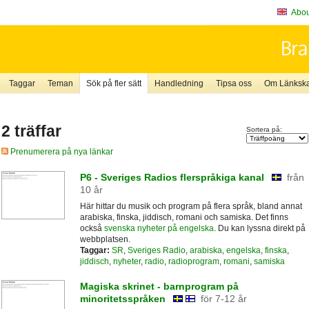
About
Taggar
Teman
Sök på fler sätt
Handledning
Tipsa oss
Om Länkskaf
2 träffar
Sortera på:
Prenumerera på nya länkar
P6 - Sveriges Radios flerspråkiga kanal
från
10 år
Här hittar du musik och program på flera språk, bland annat
arabiska, finska, jiddisch, romani och samiska. Det finns
också
svenska nyheter på engelska
. Du kan lyssna direkt på
webbplatsen.
Taggar:
SR
,
Sveriges Radio
,
arabiska
,
engelska
,
finska
,
jiddisch
,
nyheter
,
radio
,
radioprogram
,
romani
,
samiska
Magiska skrinet - barnprogram på
minoritetsspråken
för 7-12 år