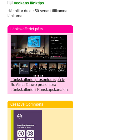
Veckans länktips
Här hittar du de 50 senast tillkomna
länkarna
Länkskafferiet på tv
Länkskafferiet presenteras på tv
Se Alma Taawo presentera
Länkskafferiet i Kunskapskanalen.
Creative Commons