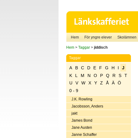
Hem
För yngre elever
Skolämnen
Hem
>
Taggar
>
jiddisch
Taggar
A
B
C
D
E
F
G
H
I
J
K
L
M
N
O
P
Q
R
S
T
U
V
W
X
Y
Z
Å
Ä
Ö
0 - 9
J.K. Rowling
Jacobsson, Anders
jakt
James Bond
Jane Austen
Janne Schaffer