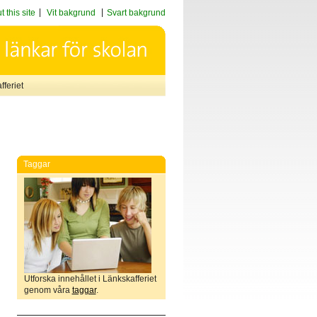
 this site
Vit bakgrund
Svart bakgrund
feriet
Taggar
Utforska innehållet i Länkskafferiet
genom våra
taggar
.