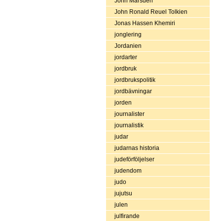
John Marsden
John Ronald Reuel Tolkien
Jonas Hassen Khemiri
jonglering
Jordanien
jordarter
jordbruk
jordbrukspolitik
jordbävningar
jorden
journalister
journalistik
judar
judarnas historia
judeförföljelser
judendom
judo
jujutsu
julen
julfirande