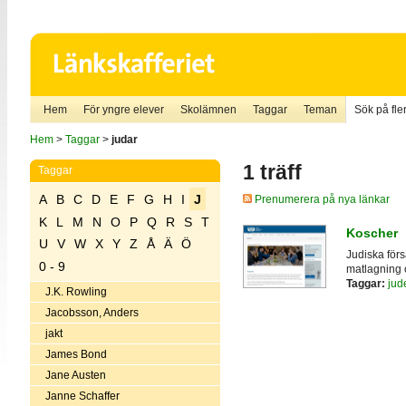
Hem
För yngre elever
Skolämnen
Taggar
Teman
Sök på fler
Hem
>
Taggar
>
judar
1 träff
Taggar
A
B
C
D
E
F
G
H
I
J
Prenumerera på nya länkar
K
L
M
N
O
P
Q
R
S
T
Koscher
U
V
W
X
Y
Z
Å
Ä
Ö
Judiska förs
0 - 9
matlagning 
Taggar:
ju
J.K. Rowling
Jacobsson, Anders
jakt
James Bond
Jane Austen
Janne Schaffer