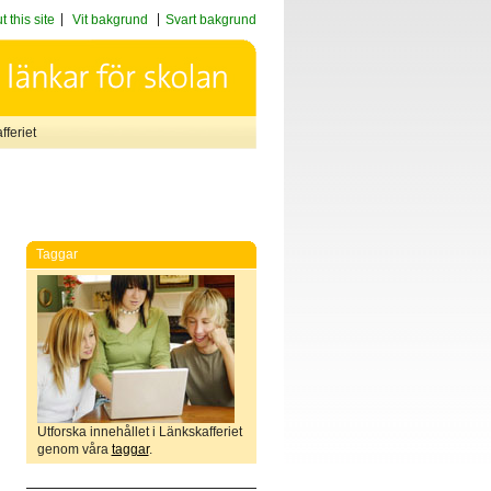
 this site
Vit bakgrund
Svart bakgrund
feriet
Taggar
Utforska innehållet i Länkskafferiet
genom våra
taggar
.