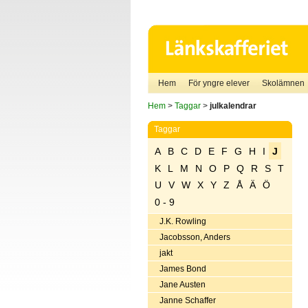
Hem
För yngre elever
Skolämnen
Hem
>
Taggar
>
julkalendrar
Taggar
A
B
C
D
E
F
G
H
I
J
K
L
M
N
O
P
Q
R
S
T
U
V
W
X
Y
Z
Å
Ä
Ö
0 - 9
J.K. Rowling
Jacobsson, Anders
jakt
James Bond
Jane Austen
Janne Schaffer