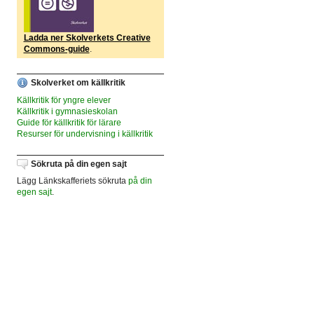
Ladda ner Skolverkets Creative
Commons-guide
.
Skolverket om källkritik
Källkritik för yngre elever
Källkritik i gymnasieskolan
Guide för källkritik för lärare
Resurser för undervisning i källkritik
Sökruta på din egen sajt
Lägg Länkskafferiets sökruta
på din
egen sajt
.