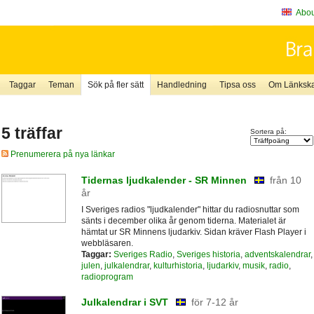
About
Taggar
Teman
Sök på fler sätt
Handledning
Tipsa oss
Om Länkskaf
5 träffar
Sortera på:
Prenumerera på nya länkar
Tidernas ljudkalender - SR Minnen
från 10
år
I Sveriges radios "ljudkalender" hittar du radiosnuttar som
sänts i december olika år genom tiderna. Materialet är
hämtat ur SR Minnens ljudarkiv. Sidan kräver Flash Player i
webbläsaren.
Taggar:
Sveriges Radio
,
Sveriges historia
,
adventskalendrar
,
julen
,
julkalendrar
,
kulturhistoria
,
ljudarkiv
,
musik
,
radio
,
radioprogram
Julkalendrar i SVT
för 7-12 år