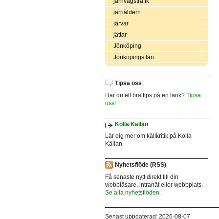
järnvägstrafik
järnåldern
järvar
jättar
Jönköping
Jönköpings län
Tipsa oss
Har du ett bra tips på en länk?
Tipsa
oss!
Kolla Källan
Lär dig mer om källkritik på Kolla
Källan
Nyhetsflöde (RSS)
Få senaste nytt direkt till din
webbläsare, intranät eller webbplats.
Se alla nyhetsflöden.
Senast uppdaterad: 2026-08-07