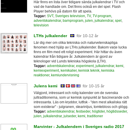
Här finns en lista över tidigare sända julkalendrar i TV och
vad de handlade om. Det finns också en del spel. Flash
Player behövs på datorn för att spela.
Taggar:
SVT
,
Sveriges television
,
TV
,
TV-program
,
adventskalendrar
,
barnprogram
,
julen
,
julkalendrar
,
spel
,
television
LTHs julkalender
för 10-12 år
Lär dig mer om olika tekniska och naturvetenskapliga
fenomen med hjälp av LTHs julkalender. Bakom varje lucka
finns en film med ett roligt experiment. Här hittar du även
kalendrar från tidigare år. Julkalendern är gjord av
teknologer vid Lunds tekniska högskola (LTH).
Taggar:
adventskalendrar
,
experiment
,
julkalendrar
,
kemi
,
kemiexperiment
,
kemikalier
,
kemisk teknik
,
kemiska
reaktioner
,
kemiundervisning
Julens kemi
för 10-15 år
Välgjord, intressant och rolig kalender om de svenska
jultraditionerna, som ur kemisk synpunkt är fascinerande och
intressanta. Läs om kryddor, lutfisk - "den mest alkaliska rätt
som existerar" - julgranen, stearinljus, tomtebloss och glögg.
Taggar:
adventskalendrar
,
festseder
,
högtider
,
högtidsseder
,
julen
,
julkalendrar
,
julseder
,
kemi
,
traditioner
Marvinter - Julkalendern i Sveriges radio 2017