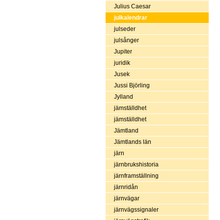
Julius Caesar
julkalendrar
julseder
julsånger
Jupiter
juridik
Jusek
Jussi Björling
Jylland
jämställdhet
jämställdhet
Jämtland
Jämtlands län
järn
järnbrukshistoria
järnframställning
järnridån
järnvägar
järnvägssignaler