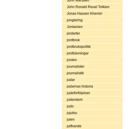
John Marsden
John Ronald Reuel Tolkien
Jonas Hassen Khemiri
jonglering
Jordanien
jordarter
jordbruk
jordbrukspolitik
jordbävningar
jorden
journalister
journalistik
judar
judarnas historia
judeförföljelser
judendom
judo
jujutsu
julen
julfirande