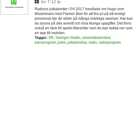
för 7-12 år
Radions julkalender i P4 2017 handlade om Hugo som
tillsammans med Farmor åker för att fira jul på ett ensligt
pensionat där de stöter på många märkliga varelser. Här kan
du lyssna på alla avsnitt och lösa kluriga uppgifter. Det finns
också en länk till spelet Marvinter som du kan ladda ner som
en app till mobilen.
Taggar:
SR
,
Sveriges Radio
,
adventskalendrar
,
barnprogram
,
julen
,
julkalendrar
,
radio
,
radioprogram