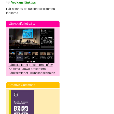
Veckans länktips
Här hittar du de 50 senast tillkomna
länkarna
Länkskafferiet på tv
Länkskafferiet presenteras på tv
Se Alma Taawo presentera
Länkskafferiet i Kunskapskanalen.
Creative Commons