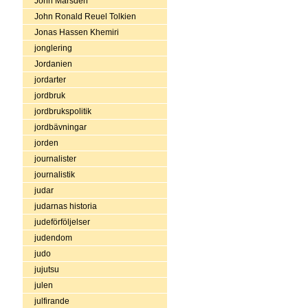
John Marsden
John Ronald Reuel Tolkien
Jonas Hassen Khemiri
jonglering
Jordanien
jordarter
jordbruk
jordbrukspolitik
jordbävningar
jorden
journalister
journalistik
judar
judarnas historia
judeförföljelser
judendom
judo
jujutsu
julen
julfirande