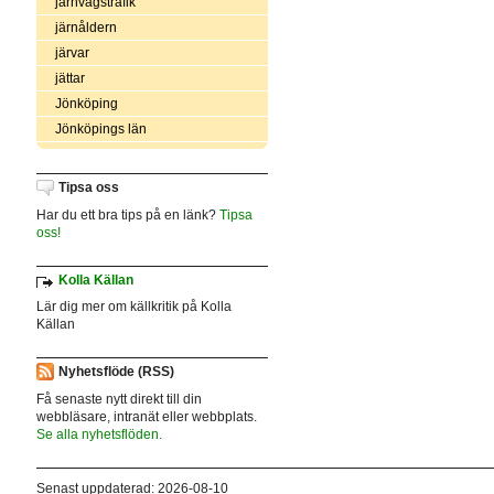
järnvägstrafik
järnåldern
järvar
jättar
Jönköping
Jönköpings län
Tipsa oss
Har du ett bra tips på en länk?
Tipsa
oss!
Kolla Källan
Lär dig mer om källkritik på Kolla
Källan
Nyhetsflöde (RSS)
Få senaste nytt direkt till din
webbläsare, intranät eller webbplats.
Se alla nyhetsflöden.
Senast uppdaterad: 2026-08-10