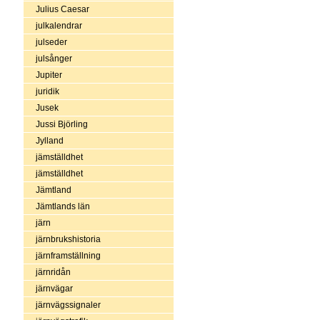
Julius Caesar
julkalendrar
julseder
julsånger
Jupiter
juridik
Jusek
Jussi Björling
Jylland
jämställdhet
jämställdhet
Jämtland
Jämtlands län
järn
järnbrukshistoria
järnframställning
järnridån
järnvägar
järnvägssignaler