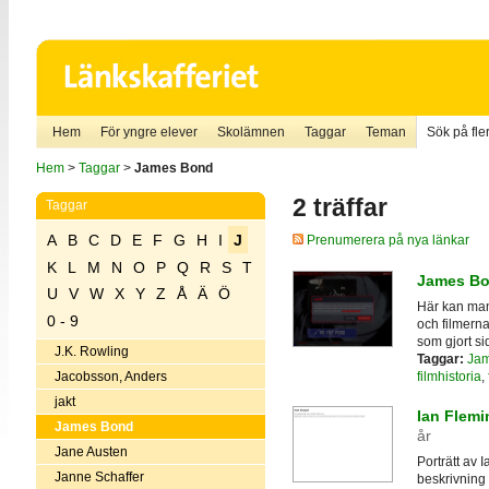
Hem
För yngre elever
Skolämnen
Taggar
Teman
Sök på fler
Hem
>
Taggar
>
James Bond
2 träffar
Taggar
A
B
C
D
E
F
G
H
I
J
Prenumerera på nya länkar
K
L
M
N
O
P
Q
R
S
T
James B
U
V
W
X
Y
Z
Å
Ä
Ö
Här kan man
0 - 9
och filmerna
som gjort si
J.K. Rowling
Taggar:
Jam
filmhistoria
,
Jacobsson, Anders
jakt
Ian Flemi
James Bond
år
Jane Austen
Porträtt av
Janne Schaffer
beskrivning a