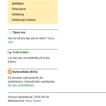
gökfåglar
Göta kanal
Göteborg
Göteborgs historia
Tipsa oss
Har du ett bra tips på en länk?
Tipsa
oss!
Kolla Källan
Lär dig mer om källkritik på Kolla
Källan
Nyhetsflöde (RSS)
Få senaste nytt direkt till din
webbläsare, intranät eller webbplats.
Se alla nyhetsflöden.
Senast uppdaterad: 2026-08-08
Webbansvar:
Alma Taawo