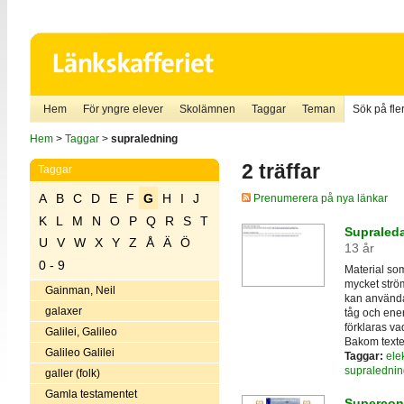
Hem
För yngre elever
Skolämnen
Taggar
Teman
Sök på fler
Hem
>
Taggar
>
supraledning
2 träffar
Taggar
A
B
C
D
E
F
G
H
I
J
Prenumerera på nya länkar
K
L
M
N
O
P
Q
R
S
T
Supraleda
U
V
W
X
Y
Z
Å
Ä
Ö
13 år
0 - 9
Material so
mycket ström
Gainman, Neil
kan använda
galaxer
tåg och ene
förklaras v
Galilei, Galileo
Bakom texten
Galileo Galilei
Taggar:
elek
supralednin
galler (folk)
Gamla testamentet
Supercon