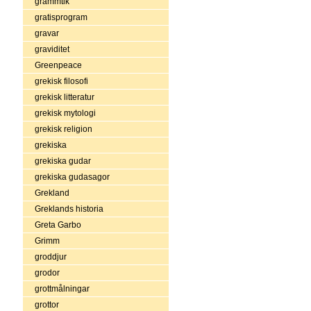
grammtik
gratisprogram
gravar
graviditet
Greenpeace
grekisk filosofi
grekisk litteratur
grekisk mytologi
grekisk religion
grekiska
grekiska gudar
grekiska gudasagor
Grekland
Greklands historia
Greta Garbo
Grimm
groddjur
grodor
grottmålningar
grottor