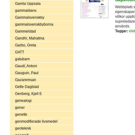
Gamla Uppsala
Webbplats s
gammaldans
egenskaper.
villkor uppt
Gammalsvenskby
supreledaren
gammalsvenskbyborna
används.
Taggar:
elek
Gammelstad
Gandhi, Mahatma
Garbo, Greta
GATT
gatubarn
Gaudí, Antoni
Gauguin, Paul
Gazaremsan
Gefle Dagblad
Genberg, Kjell E
genealogi
gener
genetik
genmodifierade livsmedel
genteknik