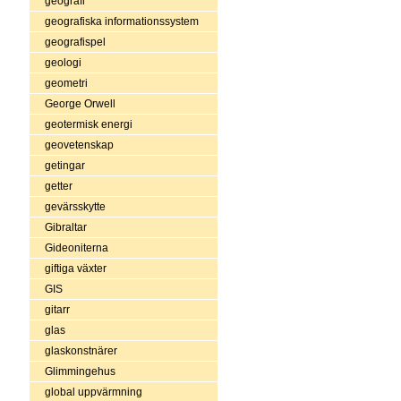
geografi
geografiska informationssystem
geografispel
geologi
geometri
George Orwell
geotermisk energi
geovetenskap
getingar
getter
gevärsskytte
Gibraltar
Gideoniterna
giftiga växter
GIS
gitarr
glas
glaskonstnärer
Glimmingehus
global uppvärmning