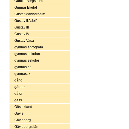
Gunilla Bergström
Gunnar Ekelöf
Gustaf Mannerheim
Gustav II Adolf
Gustav III
Gustav IV
Gustav Vasa
gymnasieprogram
gymnasieskolan
gymnasieskolor
gymnasiet
gymnastik
gång
gårdar
gåtor
gäss
Gästrikland
Gävle
Gävleborg
Gävleborgs län