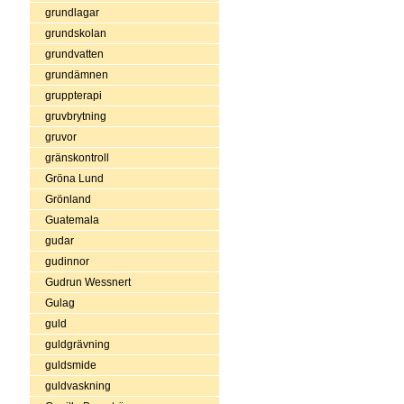
grundlagar
grundskolan
grundvatten
grundämnen
gruppterapi
gruvbrytning
gruvor
gränskontroll
Gröna Lund
Grönland
Guatemala
gudar
gudinnor
Gudrun Wessnert
Gulag
guld
guldgrävning
guldsmide
guldvaskning