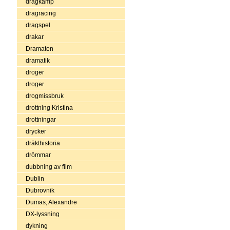
dragkamp
dragracing
dragspel
drakar
Dramaten
dramatik
droger
droger
drogmissbruk
drottning Kristina
drottningar
drycker
dräkthistoria
drömmar
dubbning av film
Dublin
Dubrovnik
Dumas, Alexandre
DX-lyssning
dykning