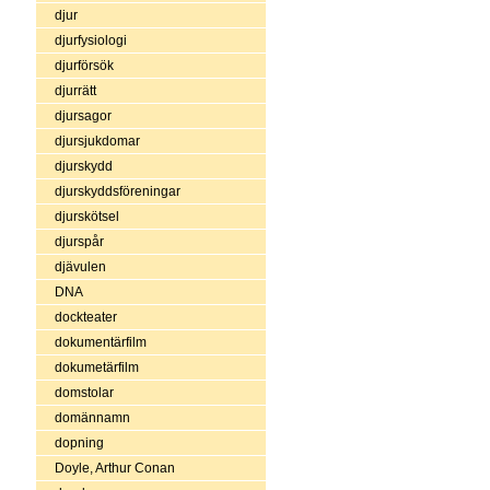
djur
djurfysiologi
djurförsök
djurrätt
djursagor
djursjukdomar
djurskydd
djurskyddsföreningar
djurskötsel
djurspår
djävulen
DNA
dockteater
dokumentärfilm
dokumetärfilm
domstolar
domännamn
dopning
Doyle, Arthur Conan