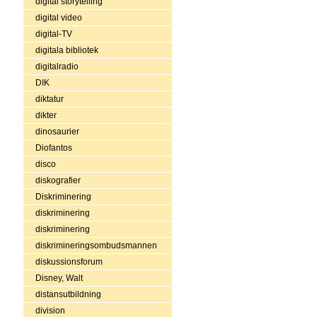
digital storytelling
digital video
digital-TV
digitala bibliotek
digitalradio
DIK
diktatur
dikter
dinosaurier
Diofantos
disco
diskografier
Diskriminering
diskriminering
diskriminering
diskrimineringsombudsmannen
diskussionsforum
Disney, Walt
distansutbildning
division