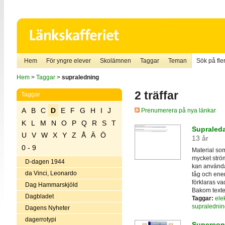
Hem
För yngre elever
Skolämnen
Taggar
Teman
Sök på fler
Hem
>
Taggar
>
supraledning
2 träffar
Taggar
A
B
C
D
E
F
G
H
I
J
Prenumerera på nya länkar
K
L
M
N
O
P
Q
R
S
T
Supraleda
U
V
W
X
Y
Z
Å
Ä
Ö
13 år
0 - 9
Material so
mycket ström
D-dagen 1944
kan använda
da Vinci, Leonardo
tåg och ene
förklaras v
Dag Hammarskjöld
Bakom texten
Dagbladet
Taggar:
elek
supralednin
Dagens Nyheter
dagerrotypi
Supercon