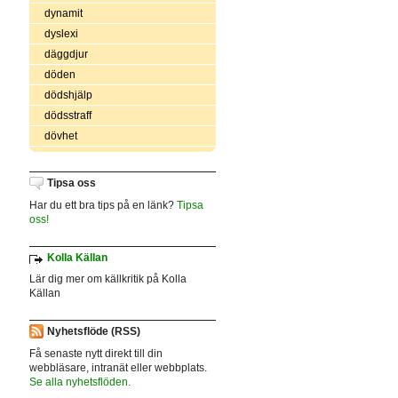
dynamit
dyslexi
däggdjur
döden
dödshjälp
dödsstraff
dövhet
Tipsa oss
Har du ett bra tips på en länk?
Tipsa
oss!
Kolla Källan
Lär dig mer om källkritik på Kolla
Källan
Nyhetsflöde (RSS)
Få senaste nytt direkt till din
webbläsare, intranät eller webbplats.
Se alla nyhetsflöden.