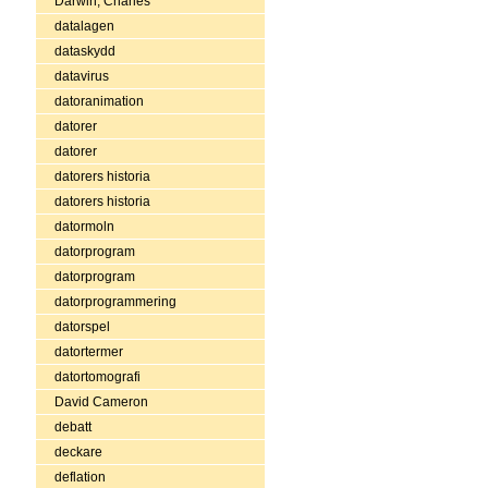
Darwin, Charles
datalagen
dataskydd
datavirus
datoranimation
datorer
datorer
datorers historia
datorers historia
datormoln
datorprogram
datorprogram
datorprogrammering
datorspel
datortermer
datortomografi
David Cameron
debatt
deckare
deflation