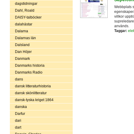
dagstidningar
Webbplats s
Dahl, Roald
egenskaper.
villkor uppt
DAISY-talböcker
supreledaren
dalahästar
används.
Taggar:
elek
Dalarna
Dalarnas län
Dalsland
Dan Höjer
Danmark
Danmarks historia
Danmarks Radio
dans
dansk litteraturhistoria
dansk skönlitteratur
dansk-tyska kriget 1864
danska
Darfur
dari
dart