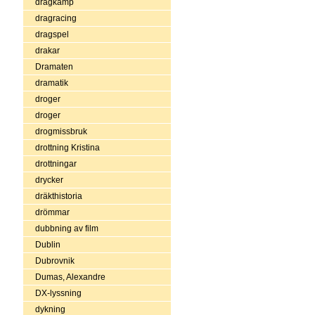
dragkamp
dragracing
dragspel
drakar
Dramaten
dramatik
droger
droger
drogmissbruk
drottning Kristina
drottningar
drycker
dräkthistoria
drömmar
dubbning av film
Dublin
Dubrovnik
Dumas, Alexandre
DX-lyssning
dykning