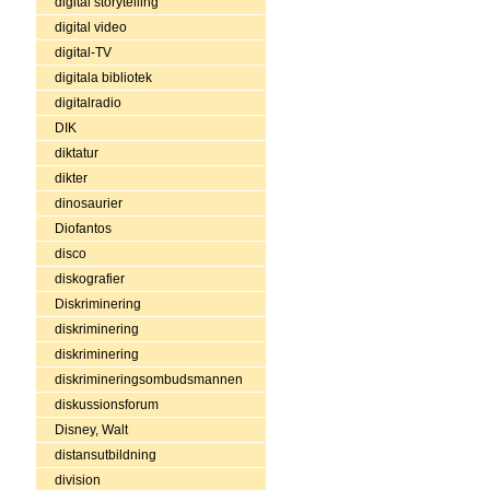
digital storytelling
digital video
digital-TV
digitala bibliotek
digitalradio
DIK
diktatur
dikter
dinosaurier
Diofantos
disco
diskografier
Diskriminering
diskriminering
diskriminering
diskrimineringsombudsmannen
diskussionsforum
Disney, Walt
distansutbildning
division