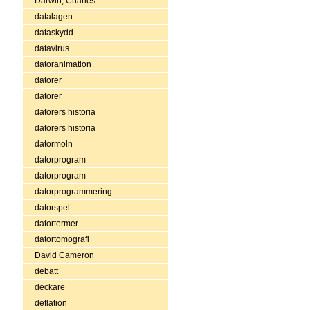
Darwin, Charles
datalagen
dataskydd
datavirus
datoranimation
datorer
datorer
datorers historia
datorers historia
datormoln
datorprogram
datorprogram
datorprogrammering
datorspel
datortermer
datortomografi
David Cameron
debatt
deckare
deflation