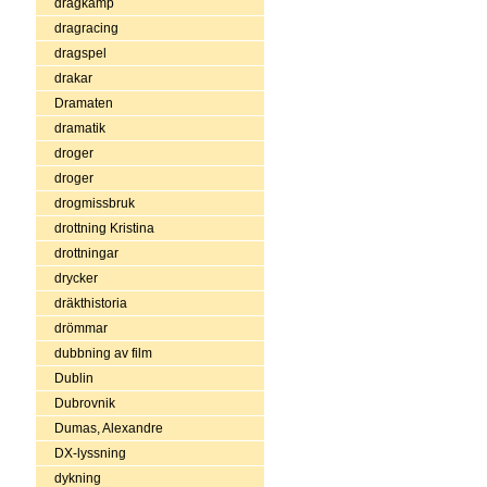
dragkamp
dragracing
dragspel
drakar
Dramaten
dramatik
droger
droger
drogmissbruk
drottning Kristina
drottningar
drycker
dräkthistoria
drömmar
dubbning av film
Dublin
Dubrovnik
Dumas, Alexandre
DX-lyssning
dykning