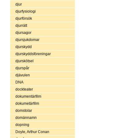
djur
djurfysiologi
djurförsök
djurrätt
djursagor
djursjukdomar
djurskydd
djurskyddsföreningar
djurskötsel
djurspår
djävulen
DNA
dockteater
dokumentärfilm
dokumetärfilm
domstolar
domännamn
dopning
Doyle, Arthur Conan