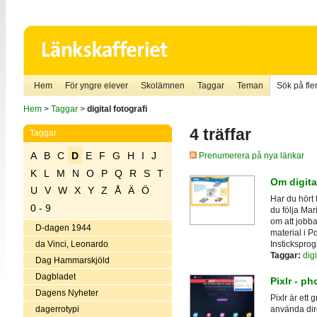
Hem
För yngre elever
Skolämnen
Taggar
Teman
Sök på fler
Hem
>
Taggar
>
digital fotografi
4 träffar
Taggar
A
B
C
D
E
F
G
H
I
J
Prenumerera på nya länkar
K
L
M
N
O
P
Q
R
S
T
Om digita
U
V
W
X
Y
Z
Å
Ä
Ö
Har du hört
0 - 9
du följa Mar
om att jobba
D-dagen 1944
material i P
Instickspro
da Vinci, Leonardo
Taggar:
dig
Dag Hammarskjöld
Dagbladet
Pixlr - ph
Dagens Nyheter
Pixlr är ett
dagerrotypi
använda dir