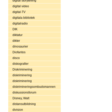
digital storytelling
digital video
digital-TV
digitala bibliotek
digitalradio
DIK
diktatur
dikter
dinosaurier
Diofantos
disco
diskografier
Diskriminering
diskriminering
diskriminering
diskrimineringsombudsmannen
diskussionsforum
Disney, Walt
distansutbildning
division