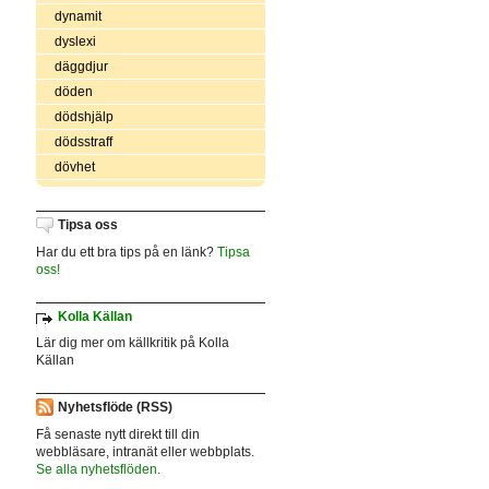
dynamit
dyslexi
däggdjur
döden
dödshjälp
dödsstraff
dövhet
Tipsa oss
Har du ett bra tips på en länk?
Tipsa
oss!
Kolla Källan
Lär dig mer om källkritik på Kolla
Källan
Nyhetsflöde (RSS)
Få senaste nytt direkt till din
webbläsare, intranät eller webbplats.
Se alla nyhetsflöden.