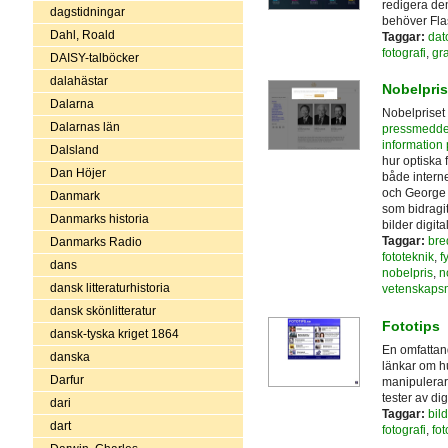
redigera de
dagstidningar
behöver Fla
Dahl, Roald
Taggar:
dat
fotografi
,
gr
DAISY-talböcker
dalahästar
Nobelpris
Dalarna
Nobelpriset 
Dalarnas län
pressmedde
information 
Dalsland
hur optiska f
Dan Höjer
både interne
och George 
Danmark
som bidragit
Danmarks historia
bilder digital
Taggar:
bre
Danmarks Radio
fototeknik
,
f
dans
nobelpris
,
n
dansk litteraturhistoria
vetenskaps
dansk skönlitteratur
Fototips
dansk-tyska kriget 1864
En omfattand
danska
länkar om hu
Darfur
manipulerar 
tester av di
dari
Taggar:
bil
dart
fotografi
,
fot