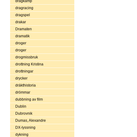
dragkamp
dragracing
dragspel
drakar
Dramaten
dramatik
droger
droger
drogmissbruk
drottning Kristina
drottningar
drycker
dräkthistoria
drömmar
dubbning av film
Dublin
Dubrovnik
Dumas, Alexandre
DX-lyssning
dykning