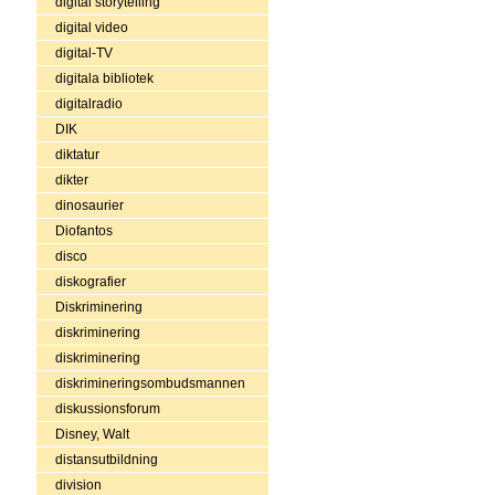
digital storytelling
digital video
digital-TV
digitala bibliotek
digitalradio
DIK
diktatur
dikter
dinosaurier
Diofantos
disco
diskografier
Diskriminering
diskriminering
diskriminering
diskrimineringsombudsmannen
diskussionsforum
Disney, Walt
distansutbildning
division