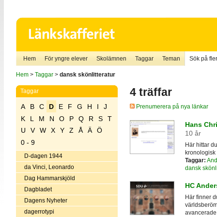
Hem
För yngre elever
Skolämnen
Taggar
Teman
Sök på fler
Hem
>
Taggar
>
dansk skönlitteratur
4 träffar
Taggar
A
B
C
D
E
F
G
H
I
J
Prenumerera på nya länkar
K
L
M
N
O
P
Q
R
S
T
Hans Chri
U
V
W
X
Y
Z
Å
Ä
Ö
10 år
0 - 9
Här hittar d
kronologisk 
D-dagen 1944
Taggar:
And
da Vinci, Leonardo
dansk skönli
Dag Hammarskjöld
HC Ander
Dagbladet
Här finner 
Dagens Nyheter
världsberömd
dagerrotypi
avancerade t