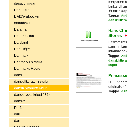
merparten ä
dagstidningar
länkar till 
Dahl, Roald
författarskap
Taggar:
And
DAISY-talböcker
dansk littera
dalahästar
Dalarna
Hans Chri
Stories
Dalarnas län
Ett stort an
Dalsland
samt en komm
Dan Höjer
information 
Danmark
Taggar:
And
dansk littera
Danmarks historia
sagor
Danmarks Radio
Prinsesse
dans
dansk litteraturhistoria
H. C. Ander
originalsprå
dansk skönlitteratur
Taggar:
dan
dansk-tyska kriget 1864
danska
Darfur
dari
dart