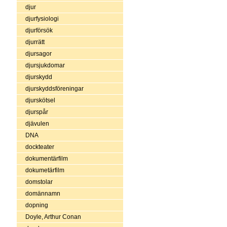
djur
djurfysiologi
djurförsök
djurrätt
djursagor
djursjukdomar
djurskydd
djurskyddsföreningar
djurskötsel
djurspår
djävulen
DNA
dockteater
dokumentärfilm
dokumetärfilm
domstolar
domännamn
dopning
Doyle, Arthur Conan