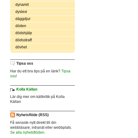
dynamit
dyslexi
däggdjur
döden
dödshjälp
dödsstraff
dövhet
Tipsa oss
Har du ett bra tips på en länk?
Tipsa
oss!
Kolla Källan
Lär dig mer om källkritik på Kolla
Källan
Nyhetsflöde (RSS)
Få senaste nytt direkt till din
webbläsare, intranät eller webbplats.
Se alla nyhetsflöden.