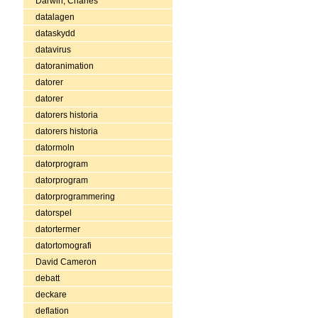
Darwin, Charles
datalagen
dataskydd
datavirus
datoranimation
datorer
datorer
datorers historia
datorers historia
datormoln
datorprogram
datorprogram
datorprogrammering
datorspel
datortermer
datortomografi
David Cameron
debatt
deckare
deflation