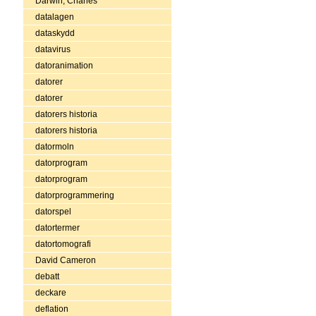
Darwin, Charles
datalagen
dataskydd
datavirus
datoranimation
datorer
datorer
datorers historia
datorers historia
datormoln
datorprogram
datorprogram
datorprogrammering
datorspel
datortermer
datortomografi
David Cameron
debatt
deckare
deflation