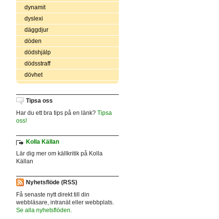
dynamit
dyslexi
däggdjur
döden
dödshjälp
dödsstraff
dövhet
Tipsa oss
Har du ett bra tips på en länk?
Tipsa
oss!
Kolla Källan
Lär dig mer om källkritik på Kolla
Källan
Nyhetsflöde (RSS)
Få senaste nytt direkt till din
webbläsare, intranät eller webbplats.
Se alla nyhetsflöden.