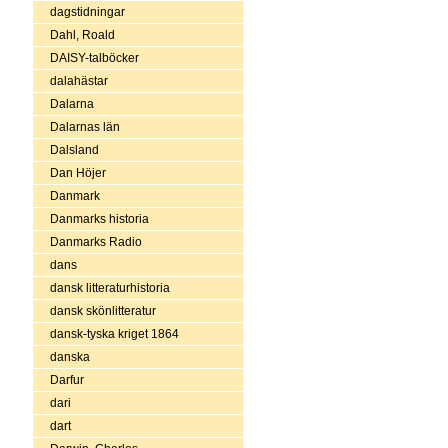
dagstidningar
Dahl, Roald
DAISY-talböcker
dalahästar
Dalarna
Dalarnas län
Dalsland
Dan Höjer
Danmark
Danmarks historia
Danmarks Radio
dans
dansk litteraturhistoria
dansk skönlitteratur
dansk-tyska kriget 1864
danska
Darfur
dari
dart