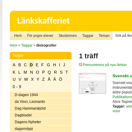
Hem
För yngre elever
Skolämnen
Taggar
Teman
Sök på fler
Hem
>
Taggar
>
diskografier
1 träff
Taggar
A
B
C
D
E
F
G
H
I
J
Prenumerera på nya länkar
K
L
M
N
O
P
Q
R
S
T
Svenskt v
U
V
W
X
Y
Z
Å
Ä
Ö
Svenskt vis
0 - 9
instrumental
äldre popul
D-dagen 1944
Publikatione
Alice Tegnér
da Vinci, Leonardo
Taggar:
arki
Dag Hammarskjöld
visor
Dagbladet
Dagens Nyheter
dagerrotypi