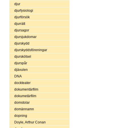
djur
djurfysiologi
djurförsök
djurrätt
djursagor
djursjukdomar
djurskydd
djurskyddsföreningar
djurskötsel
djurspår
djävulen
DNA
dockteater
dokumentärfilm
dokumetärfilm
domstolar
domännamn
dopning
Doyle, Arthur Conan