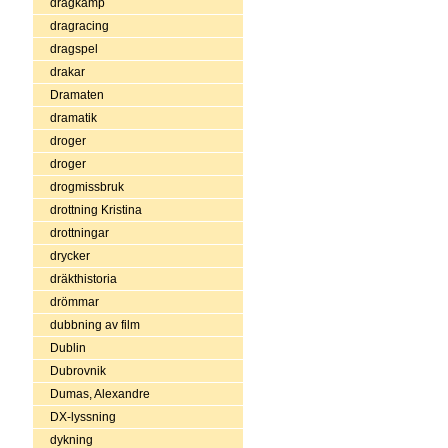
dragkamp
dragracing
dragspel
drakar
Dramaten
dramatik
droger
droger
drogmissbruk
drottning Kristina
drottningar
drycker
dräkthistoria
drömmar
dubbning av film
Dublin
Dubrovnik
Dumas, Alexandre
DX-lyssning
dykning