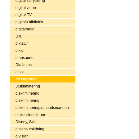
digital storytelling
digital video
digital-TV
digitala bibliotek
digitalradio
DIK
diktatur
dikter
dinosaurier
Diofantos
disco
diskografier
Diskriminering
diskriminering
diskriminering
diskrimineringsombudsmannen
diskussionsforum
Disney, Walt
distansutbildning
division