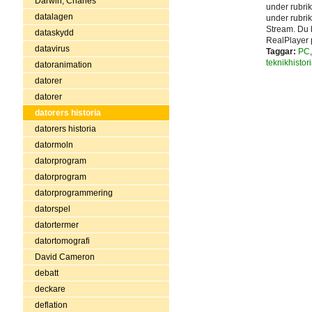
Darwin, Charles
under rubri
datalagen
under rubrik
Stream. Du 
dataskydd
RealPlayer 
datavirus
Taggar:
PC
teknikhistor
datoranimation
datorer
datorer
datorers historia
datorers historia
datormoln
datorprogram
datorprogram
datorprogrammering
datorspel
datortermer
datortomografi
David Cameron
debatt
deckare
deflation