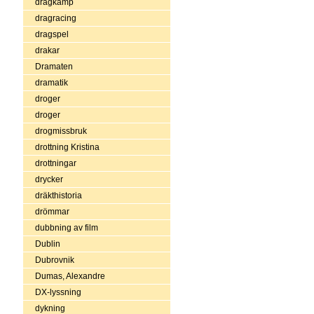
dragkamp
dragracing
dragspel
drakar
Dramaten
dramatik
droger
droger
drogmissbruk
drottning Kristina
drottningar
drycker
dräkthistoria
drömmar
dubbning av film
Dublin
Dubrovnik
Dumas, Alexandre
DX-lyssning
dykning