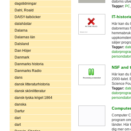
datorns utve
dagstidningar
Taggar:
PC
Dahl, Roald
IT-histor
DAISY-talböcker
dalahästar
Här kan du l
datorernas hi
Dalarna
hemmabruk,
Dalarnas län
uppkomsten a
säljer prog
Dalsland
Taggar:
dat
Dan Höjer
datorprogr
persondator
Danmark
Danmarks historia
NSF and t
Danmarks Radio
Här kan du 
dans
2000-talet.
Science Fou
dansk litteraturhistoria
Taggar:
dat
dansk skönlitteratur
datorprogr
persondator
dansk-tyska kriget 1864
danska
Computer
Darfur
Computer Chr
dari
program om 
dart
länder. Här
dig mer om da