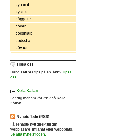
dynamit
dyslexi
däggdjur
döden
dödshjälp
dödsstraff
dövhet
Tipsa oss
Har du ett bra tips på en länk?
Tipsa
oss!
Kolla Källan
Lär dig mer om källkritik på Kolla
Källan
Nyhetsflöde (RSS)
Få senaste nytt direkt till din
webbläsare, intranät eller webbplats.
Se alla nyhetsflöden.