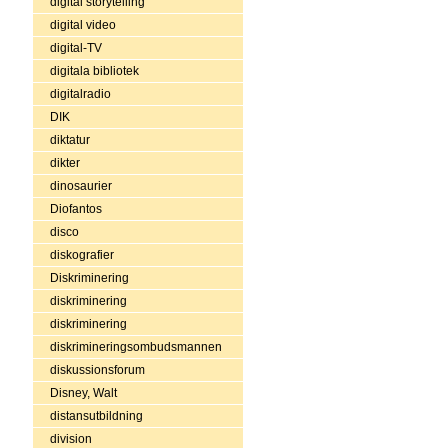
digital storytelling
digital video
digital-TV
digitala bibliotek
digitalradio
DIK
diktatur
dikter
dinosaurier
Diofantos
disco
diskografier
Diskriminering
diskriminering
diskriminering
diskrimineringsombudsmannen
diskussionsforum
Disney, Walt
distansutbildning
division