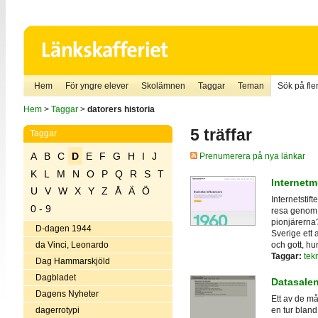
Hem
För yngre elever
Skolämnen
Taggar
Teman
Sök på fler
Hem
>
Taggar
>
datorers historia
5 träffar
Taggar
A
B
C
D
E
F
G
H
I
J
Prenumerera på nya länkar
K
L
M
N
O
P
Q
R
S
T
Internet
U
V
W
X
Y
Z
Å
Ä
Ö
Internetstif
0 - 9
resa genom d
pionjärerna?
D-dagen 1944
Sverige ett 
och gott, hu
da Vinci, Leonardo
Taggar:
tek
Dag Hammarskjöld
Dagbladet
Datasale
Dagens Nyheter
Ett av de m
dagerrotypi
en tur bland