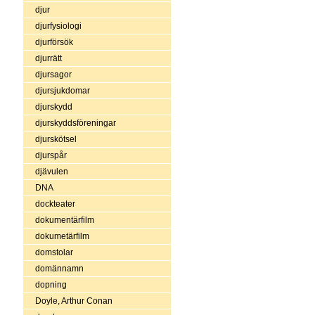
djur
djurfysiologi
djurförsök
djurrätt
djursagor
djursjukdomar
djurskydd
djurskyddsföreningar
djurskötsel
djurspår
djävulen
DNA
dockteater
dokumentärfilm
dokumetärfilm
domstolar
domännamn
dopning
Doyle, Arthur Conan