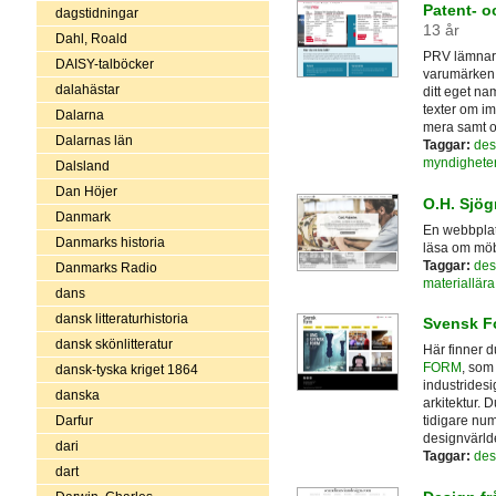
Patent- o
dagstidningar
13 år
Dahl, Roald
PRV lämnar s
DAISY-talböcker
varumärken 
dalahästar
ditt eget na
texter om im
Dalarna
mera samt o
Dalarnas län
Taggar:
des
myndighete
Dalsland
Dan Höjer
O.H. Sjög
Danmark
En webbplat
Danmarks historia
läsa om mö
Taggar:
des
Danmarks Radio
materiallära
dans
dansk litteraturhistoria
Svensk F
dansk skönlitteratur
Här finner d
FORM
, som 
dansk-tyska kriget 1864
industridesi
danska
arkitektur. D
Darfur
tidigare nu
designvärld
dari
Taggar:
des
dart