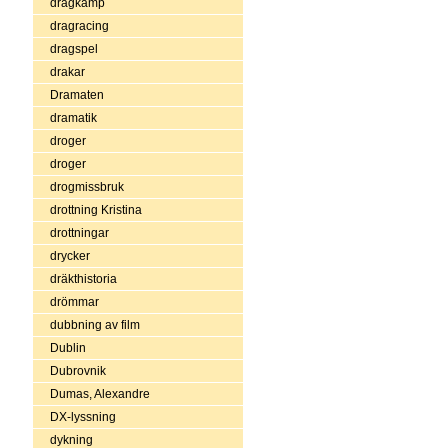
dragkamp
dragracing
dragspel
drakar
Dramaten
dramatik
droger
droger
drogmissbruk
drottning Kristina
drottningar
drycker
dräkthistoria
drömmar
dubbning av film
Dublin
Dubrovnik
Dumas, Alexandre
DX-lyssning
dykning