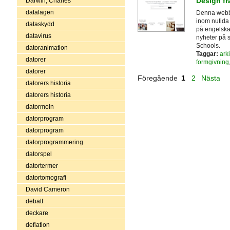
Design fr
Darwin, Charles
datalagen
Denna webbp
inom nutida 
dataskydd
på engelska
datavirus
nyheter på 
Schools.
datoranimation
Taggar:
arki
datorer
formgivning
datorer
Föregående
1
2
Nästa
datorers historia
datorers historia
datormoln
datorprogram
datorprogram
datorprogrammering
datorspel
datortermer
datortomografi
David Cameron
debatt
deckare
deflation