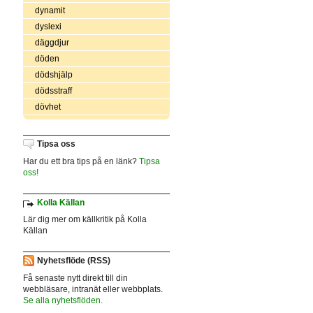
dynamit
dyslexi
däggdjur
döden
dödshjälp
dödsstraff
dövhet
Tipsa oss
Har du ett bra tips på en länk?
Tipsa
oss!
Kolla Källan
Lär dig mer om källkritik på Kolla
Källan
Nyhetsflöde (RSS)
Få senaste nytt direkt till din
webbläsare, intranät eller webbplats.
Se alla nyhetsflöden.