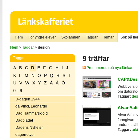
Hem
För yngre elever
Skolämnen
Taggar
Teman
Sök på fler
Hem
>
Taggar
>
design
9 träffar
Taggar
A
B
C
D
E
F
G
H
I
J
Prenumerera på nya länkar
K
L
M
N
O
P
Q
R
S
T
CAP&Des
U
V
W
X
Y
Z
Å
Ä
Ö
Webbversion
0 - 9
om datorstö
Taggar:
des
D-dagen 1944
da Vinci, Leonardo
Alvar Aal
Dag Hammarskjöld
Alvar Aalto 
formgivare.
Dagbladet
andra utstäl
Dagens Nyheter
Taggar:
arki
dagerrotypi