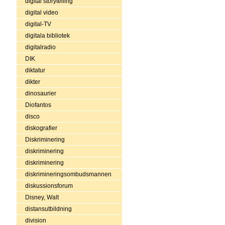
digital storytelling
digital video
digital-TV
digitala bibliotek
digitalradio
DIK
diktatur
dikter
dinosaurier
Diofantos
disco
diskografier
Diskriminering
diskriminering
diskriminering
diskrimineringsombudsmannen
diskussionsforum
Disney, Walt
distansutbildning
division