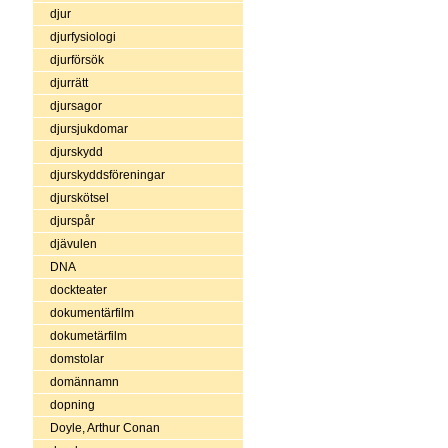
djur
djurfysiologi
djurförsök
djurrätt
djursagor
djursjukdomar
djurskydd
djurskyddsföreningar
djurskötsel
djurspår
djävulen
DNA
dockteater
dokumentärfilm
dokumetärfilm
domstolar
domännamn
dopning
Doyle, Arthur Conan