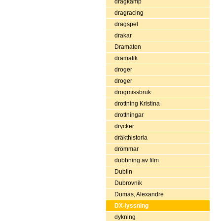
dragkamp
dragracing
dragspel
drakar
Dramaten
dramatik
droger
droger
drogmissbruk
drottning Kristina
drottningar
drycker
dräkthistoria
drömmar
dubbning av film
Dublin
Dubrovnik
Dumas, Alexandre
DX-lyssning
dykning