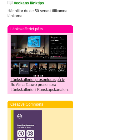
Veckans länktips
Här hittar du de 50 senast tillkomna
länkarna
Länkskafferiet på tv
Länkskafferiet presenteras på tv
Se Alma Taawo presentera
Länkskafferiet i Kunskapskanalen.
Creative Commons