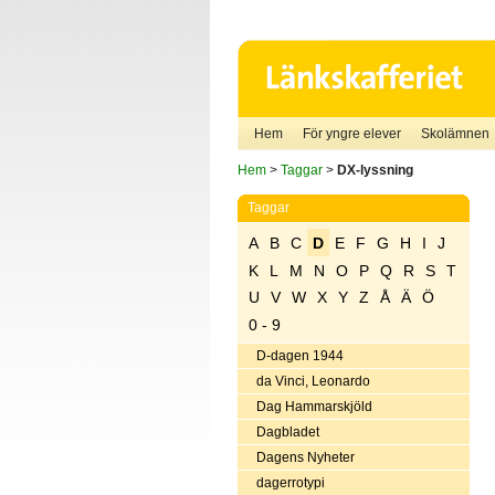
Hem
För yngre elever
Skolämnen
Hem
>
Taggar
>
DX-lyssning
Taggar
A
B
C
D
E
F
G
H
I
J
K
L
M
N
O
P
Q
R
S
T
U
V
W
X
Y
Z
Å
Ä
Ö
0 - 9
D-dagen 1944
da Vinci, Leonardo
Dag Hammarskjöld
Dagbladet
Dagens Nyheter
dagerrotypi