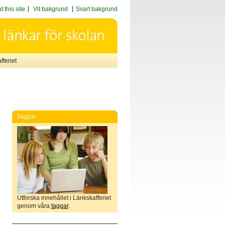
 this site
Vit bakgrund
Svart bakgrund
feriet
Taggar
Utforska innehållet i Länkskafferiet
genom våra
taggar
.