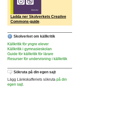
Ladda ner Skolverkets Creative
Commons-guide
.
Skolverket om källkritik
Källkritik för yngre elever
Källkritik i gymnasieskolan
Guide för källkritik för lärare
Resurser för undervisning i källkritik
Sökruta på din egen sajt
Lägg Länkskafferiets sökruta
på din
egen sajt
.