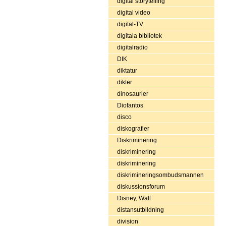
digital storytelling
digital video
digital-TV
digitala bibliotek
digitalradio
DIK
diktatur
dikter
dinosaurier
Diofantos
disco
diskografier
Diskriminering
diskriminering
diskriminering
diskrimineringsombudsmannen
diskussionsforum
Disney, Walt
distansutbildning
division