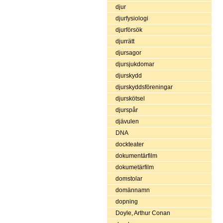
djur
djurfysiologi
djurförsök
djurrätt
djursagor
djursjukdomar
djurskydd
djurskyddsföreningar
djurskötsel
djurspår
djävulen
DNA
dockteater
dokumentärfilm
dokumetärfilm
domstolar
domännamn
dopning
Doyle, Arthur Conan