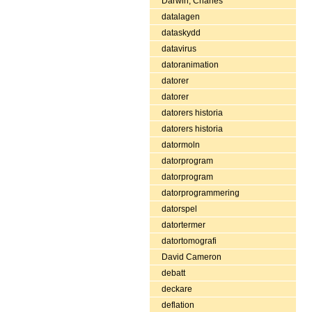
Darwin, Charles
datalagen
dataskydd
datavirus
datoranimation
datorer
datorer
datorers historia
datorers historia
datormoln
datorprogram
datorprogram
datorprogrammering
datorspel
datortermer
datortomografi
David Cameron
debatt
deckare
deflation