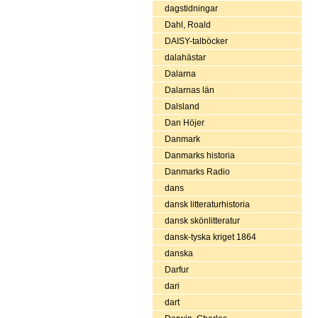
dagstidningar
Dahl, Roald
DAISY-talböcker
dalahästar
Dalarna
Dalarnas län
Dalsland
Dan Höjer
Danmark
Danmarks historia
Danmarks Radio
dans
dansk litteraturhistoria
dansk skönlitteratur
dansk-tyska kriget 1864
danska
Darfur
dari
dart