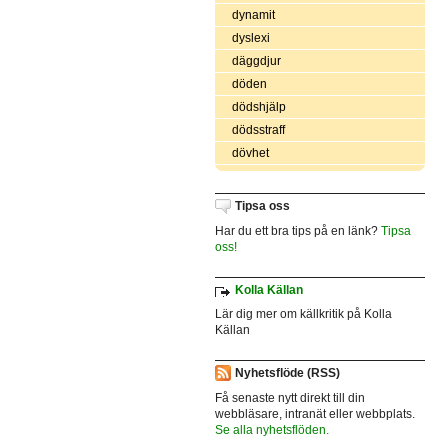
dynamit
dyslexi
däggdjur
döden
dödshjälp
dödsstraff
dövhet
Tipsa oss
Har du ett bra tips på en länk?
Tipsa
oss!
Kolla Källan
Lär dig mer om källkritik på Kolla
Källan
Nyhetsflöde (RSS)
Få senaste nytt direkt till din
webbläsare, intranät eller webbplats.
Se alla nyhetsflöden.