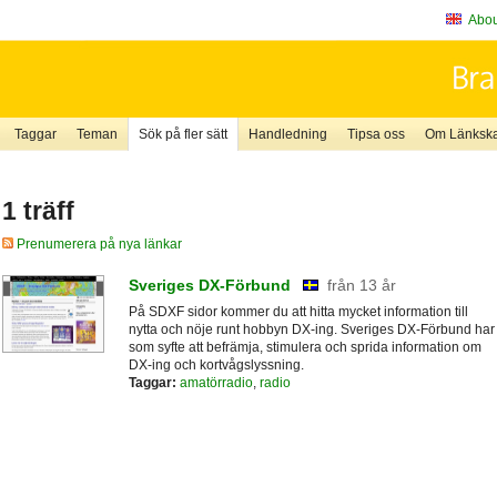
About
Taggar
Teman
Sök på fler sätt
Handledning
Tipsa oss
Om Länkskaf
1 träff
Prenumerera på nya länkar
Sveriges DX-Förbund
från 13 år
På SDXF sidor kommer du att hitta mycket information till
nytta och nöje runt hobbyn DX-ing. Sveriges DX-Förbund har
som syfte att befrämja, stimulera och sprida information om
DX-ing och kortvågslyssning.
Taggar:
amatörradio
,
radio