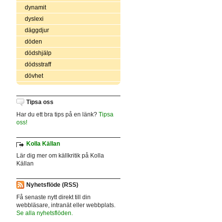
dynamit
dyslexi
däggdjur
döden
dödshjälp
dödsstraff
dövhet
Tipsa oss
Har du ett bra tips på en länk?
Tipsa
oss!
Kolla Källan
Lär dig mer om källkritik på Kolla
Källan
Nyhetsflöde (RSS)
Få senaste nytt direkt till din
webbläsare, intranät eller webbplats.
Se alla nyhetsflöden.