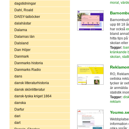
moral
,
värde
dagstidningar
Dahl, Roald
Barnomb
DAISY-talböcker
Barnombuds
dalahästar
upp till 18 
har också
e
Dalarna
bland annat
Dalarnas län
hitta tips p
skolan elle
Dalsland
Taggar:
bar
Dan Höjer
kränkande 
Danmark
skolan
,
stat
Danmarks historia
Reklamo
Danmarks Radio
RO, Reklamo
dans
oetiska rek
dansk litteraturhistoria
tycker är o
är anmälda 
dansk skönlitteratur
statistik in
dansk-tyska kriget 1864
Taggar:
dis
reklam
danska
Darfur
Youmo.s
dari
Webbplatsen 
dart
information 
olika språk: