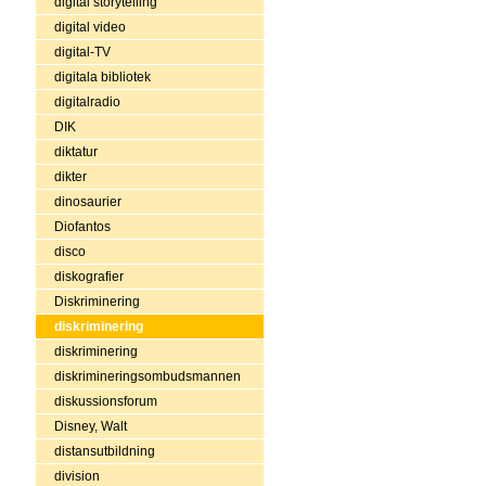
digital storytelling
digital video
digital-TV
digitala bibliotek
digitalradio
DIK
diktatur
dikter
dinosaurier
Diofantos
disco
diskografier
Diskriminering
diskriminering
diskriminering
diskrimineringsombudsmannen
diskussionsforum
Disney, Walt
distansutbildning
division