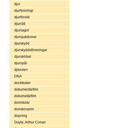
djur
djurfysiologi
djurförsök
djurrätt
djursagor
djursjukdomar
djurskydd
djurskyddsföreningar
djurskötsel
djurspår
djävulen
DNA
dockteater
dokumentärfilm
dokumetärfilm
domstolar
domännamn
dopning
Doyle, Arthur Conan