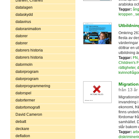
Darwin, Charles
arabiska och
datalagen
Taggar:
ång
kroppen
,
se
dataskydd
datavirus
Utbildnin
datoranimation
Omkring 263 
datorer
flesta av de
värderingar 
datorer
döttrar en u
datorers historia
utbildning ä
datorers historia
Taggar:
FN
Children's 
datormoln
rättigheter
,
d
datorprogram
kvinnofrågo
datorprogram
Migration
datorprogrammering
från 13 år
datorspel
Migrationsin
datortermer
invandring 
ekonomi, frä
datortomografi
finns underl
David Cameron
fördomar från
debatt
samhället. 
står bakom 
deckare
Taggar:
arb
deflation
diskrimineri