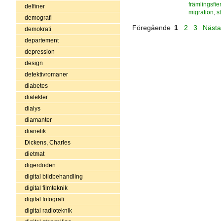
främlingsfie
delfiner
migration
,
st
demografi
Föregående
1
2
3
Näst
demokrati
departement
depression
design
detektivromaner
diabetes
dialekter
dialys
diamanter
dianetik
Dickens, Charles
dietmat
digerdöden
digital bildbehandling
digital filmteknik
digital fotografi
digital radioteknik