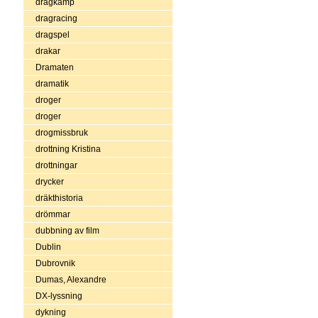
dragkamp
dragracing
dragspel
drakar
Dramaten
dramatik
droger
droger
drogmissbruk
drottning Kristina
drottningar
drycker
dräkthistoria
drömmar
dubbning av film
Dublin
Dubrovnik
Dumas, Alexandre
DX-lyssning
dykning