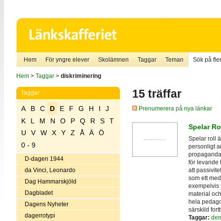
Hem
För yngre elever
Skolämnen
Taggar
Teman
Sök på fler
Hem
>
Taggar
>
diskriminering
15 träffar
Taggar
A
B
C
D
E
F
G
H
I
J
Prenumerera på nya länkar
K
L
M
N
O
P
Q
R
S
T
Spelar Ro
U
V
W
X
Y
Z
Å
Ä
Ö
Spelar roll 
0 - 9
personligt 
propaganda -
D-dagen 1944
för levande 
att passivite
da Vinci, Leonardo
som ett med
Dag Hammarskjöld
exempelvis 
Dagbladet
material och
hela pedagog
Dagens Nyheter
särskild for
dagerrotypi
Taggar:
dem