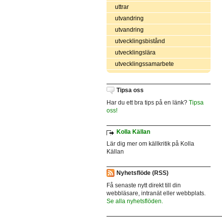
uttrar
utvandring
utvandring
utvecklingsbistånd
utvecklingslära
utvecklingssamarbete
Tipsa oss
Har du ett bra tips på en länk?
Tipsa
oss!
Kolla Källan
Lär dig mer om källkritik på Kolla
Källan
Nyhetsflöde (RSS)
Få senaste nytt direkt till din
webbläsare, intranät eller webbplats.
Se alla nyhetsflöden.