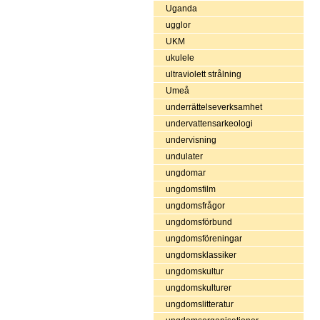
Uganda
ugglor
UKM
ukulele
ultraviolett strålning
Umeå
underrättelseverksamhet
undervattensarkeologi
undervisning
undulater
ungdomar
ungdomsfilm
ungdomsfrågor
ungdomsförbund
ungdomsföreningar
ungdomsklassiker
ungdomskultur
ungdomskulturer
ungdomslitteratur