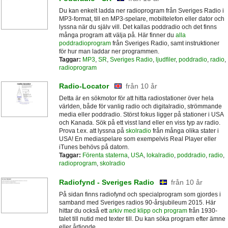
Du kan enkelt ladda ner radioprogram från Sveriges Radio i
MP3-format, till en MP3-spelare, mobiltelefon eller dator och
lyssna när du själv vill. Det kallas poddradio och det finns
många program att välja på. Här finner du
alla
poddradioprogram
från Sveriges Radio, samt instruktioner
för hur man laddar ner programmen.
Taggar:
MP3
,
SR
,
Sveriges Radio
,
ljudfiler
,
poddradio
,
radio
,
radioprogram
Radio-Locator
från 10 år
Detta är en sökmotor för att hitta radiostationer över hela
världen, både för vanlig radio och digitalradio, strömmande
media eller poddradio. Störst fokus ligger på stationer i USA
och Kanada. Sök på ett visst land eller en viss typ av radio.
Prova t.ex. att lyssna på
skolradio
från många olika stater i
USA! En mediaspelare som exempelvis Real Player eller
iTunes behövs på datorn.
Taggar:
Förenta staterna
,
USA
,
lokalradio
,
poddradio
,
radio
,
radioprogram
,
skolradio
Radiofynd - Sveriges Radio
från 10 år
På sidan finns radiofynd och specialprogram som gjordes i
samband med Sveriges radios 90-årsjubileum 2015. Här
hittar du också ett
arkiv med klipp och program
från 1930-
talet till nutid med texter till. Du kan söka program efter ämne
eller årtionde.