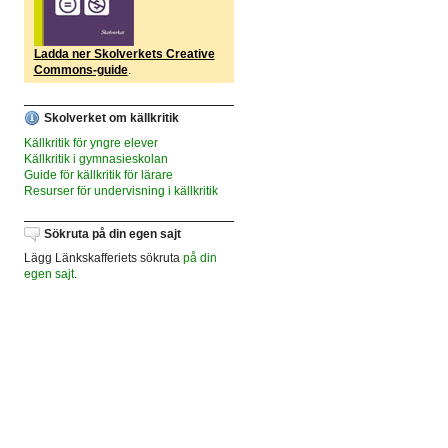
Ladda ner Skolverkets Creative
Commons-guide
.
Skolverket om källkritik
Källkritik för yngre elever
Källkritik i gymnasieskolan
Guide för källkritik för lärare
Resurser för undervisning i källkritik
Sökruta på din egen sajt
Lägg Länkskafferiets sökruta
på din
egen sajt
.