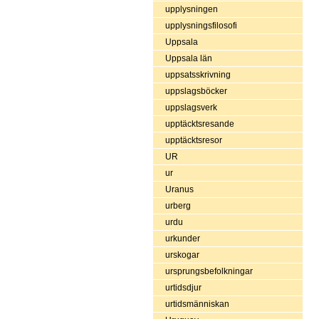
upplysningen
upplysningsfilosofi
Uppsala
Uppsala län
uppsatsskrivning
uppslagsböcker
uppslagsverk
upptäcktsresande
upptäcktsresor
UR
ur
Uranus
urberg
urdu
urkunder
urskogar
ursprungsbefolkningar
urtidsdjur
urtidsmänniskan