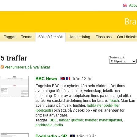
About
Taggar
Teman
Sök på fler sätt
Handledning
Tipsa oss
Om Länkskaf
5 träffar
Sortera på:
Prenumerera på nya länkar
BBC News
från 13 år
Engelska BBC har nyheter från hela världen. Det finns
avdelningar för hälsa, politik, vetenskap, teknik och
utbildning. Delar av webbplatsen finns på en mängd olika
språk. En särskild avdelning finns för lärare:
Teach
. Man kan
även lyssna på musik, ljudfiler,
ladda ner podd-filer
(podcasts)
och titta på videoklipp - en del är enbart för
brittiska användare.
Taggar:
BBC
,
länder
,
ljudfiler
,
nyheter
,
nyhetstjänster
,
poddradio
,
radio
Poddradio - SR
från 13 år