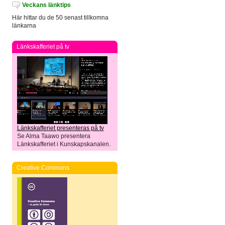
Veckans länktips
Här hittar du de 50 senast tillkomna
länkarna
Länkskafferiet på tv
Länkskafferiet presenteras på tv
Se Alma Taawo presentera
Länkskafferiet i Kunskapskanalen.
Creative Commons