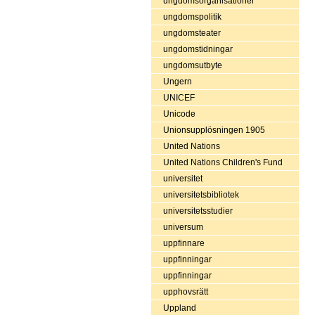
ungdomsorganisationer
ungdomspolitik
ungdomsteater
ungdomstidningar
ungdomsutbyte
Ungern
UNICEF
Unicode
Unionsupplösningen 1905
United Nations
United Nations Children's Fund
universitet
universitetsbibliotek
universitetsstudier
universum
uppfinnare
uppfinningar
uppfinningar
upphovsrätt
Uppland