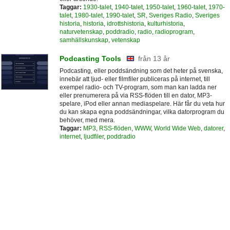
Taggar:
1930-talet
,
1940-talet
,
1950-talet
,
1960-talet
,
1970-
talet
,
1980-talet
,
1990-talet
,
SR
,
Sveriges Radio
,
Sveriges
historia
,
historia
,
idrottshistoria
,
kulturhistoria
,
naturvetenskap
,
poddradio
,
radio
,
radioprogram
,
samhällskunskap
,
vetenskap
Podcasting Tools
från 13 år
Podcasting, eller poddsändning som det heter på svenska,
innebär att ljud- eller filmfiler publiceras på internet, till
exempel radio- och TV-program, som man kan ladda ner
eller prenumerera på via RSS-flöden till en dator, MP3-
spelare, iPod eller annan mediaspelare. Här får du veta hur
du kan skapa egna poddsändningar, vilka datorprogram du
behöver, med mera.
Taggar:
MP3
,
RSS-flöden
,
WWW
,
World Wide Web
,
datorer
,
internet
,
ljudfiler
,
poddradio