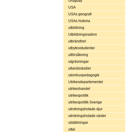
Uruguay
USA
USAs geografi
USAs historia
utbildning
Utbildningsradion
utbrändhet
utbytesstudenter
utförsåkning
utgrävningar
utlandsstudier
utomhuspedagogik
Utrikesdepartementet
utrikeshandel
utrikespolitik
utrikespolitik-Sverige
utrotningshotade djur
utrotningshotade växter
utställningar
uttal