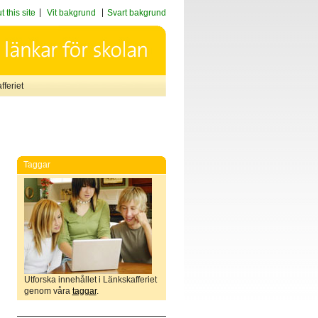
 this site
Vit bakgrund
Svart bakgrund
feriet
Taggar
Utforska innehållet i Länkskafferiet
genom våra
taggar
.