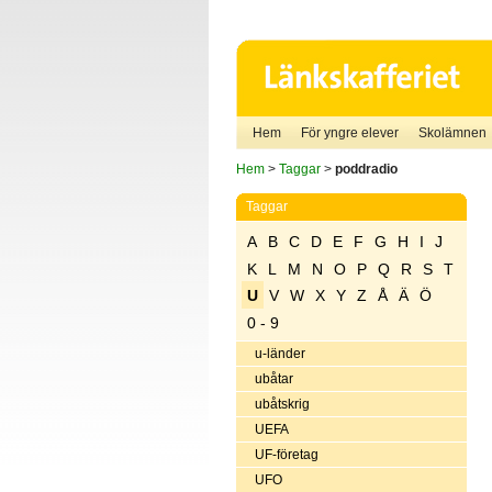
Hem
För yngre elever
Skolämnen
Hem
>
Taggar
>
poddradio
Taggar
A
B
C
D
E
F
G
H
I
J
K
L
M
N
O
P
Q
R
S
T
U
V
W
X
Y
Z
Å
Ä
Ö
0 - 9
u-länder
ubåtar
ubåtskrig
UEFA
UF-företag
UFO