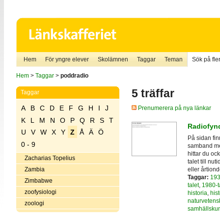
Hem
För yngre elever
Skolämnen
Taggar
Teman
Sök på fler
Hem
>
Taggar
>
poddradio
5 träffar
Taggar
A
B
C
D
E
F
G
H
I
J
Prenumerera på nya länkar
K
L
M
N
O
P
Q
R
S
T
Radiofynd
U
V
W
X
Y
Z
Å
Ä
Ö
På sidan fi
0 - 9
samband med
hittar du oc
Zacharias Topelius
talet till nu
eller årtiond
Zambia
Taggar:
193
Zimbabwe
talet
,
1980-t
zoofysiologi
historia
,
hist
naturvetens
zoologi
samhällsku