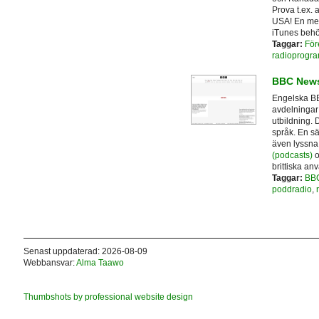
Prova t.ex. 
USA! En med
iTunes behö
Taggar:
För
radioprogr
BBC New
Engelska BBC
avdelningar 
utbildning.
språk. En sä
även lyssna 
(podcasts)
o
brittiska an
Taggar:
BB
poddradio
,
Senast uppdaterad: 2026-08-09
Webbansvar:
Alma Taawo
Thumbshots by professional website design