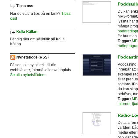
Poddradio
Tipsa oss
Du kan enke
Har du ett bra tips på en länk?
Tipsa
MP3-format, 
oss!
lyssna när d
många progr
poddradiop
Kolla Källan
för hur man
Lär dig mer om källkritik på Kolla
Taggar:
MP
Källan
radioprogr
Podcasti
Nyhetsflöde (RSS)
Podcasting,
Få senaste nytt direkt till din
innebär att lj
webbläsare, intranät eller webbplats.
exempel rad
Se alla nyhetsflöden.
eller prenum
spelare, iPo
du kan skap
behöver, me
Taggar:
MP
internet
,
ljud
Radio-Lo
Detta är en 
världen, båd
media eller 
och Kanada. 