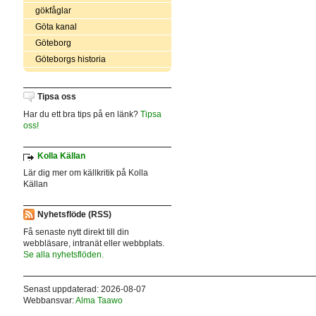
gökfåglar
Göta kanal
Göteborg
Göteborgs historia
Tipsa oss
Har du ett bra tips på en länk?
Tipsa
oss!
Kolla Källan
Lär dig mer om källkritik på Kolla
Källan
Nyhetsflöde (RSS)
Få senaste nytt direkt till din
webbläsare, intranät eller webbplats.
Se alla nyhetsflöden.
Senast uppdaterad: 2026-08-07
Webbansvar:
Alma Taawo