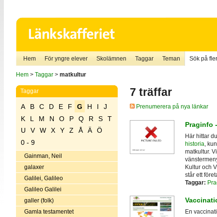
Hem
För yngre elever
Skolämnen
Taggar
Teman
Sök på fler
Hem
>
Taggar
>
matkultur
7 träffar
Taggar
A
B
C
D
E
F
G
H
I
J
Prenumerera på nya länkar
K
L
M
N
O
P
Q
R
S
T
Praginfo 
U
V
W
X
Y
Z
Å
Ä
Ö
Här hittar 
0 - 9
historia
, kun
matkultur. V
Gainman, Neil
vänstermenyn
Kultur och V
galaxer
står ett för
Galilei, Galileo
Taggar:
Pra
Galileo Galilei
Vaccinat
galler (folk)
Gamla testamentet
En vaccinat