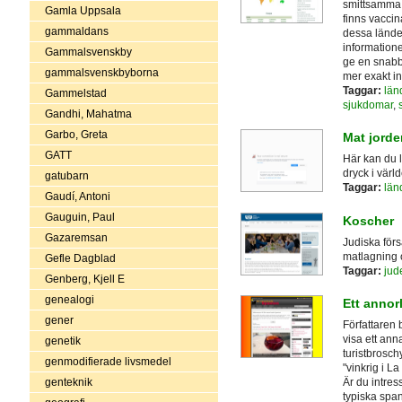
smittsamma, 
Gamla Uppsala
finns vaccin
gammaldans
dessa lände
informatione
Gammalsvenskby
ge en snabb 
gammalsvenskbyborna
mer exakt in
Taggar:
län
Gammelstad
sjukdomar
,
Gandhi, Mahatma
Garbo, Greta
Mat jorde
GATT
Här kan du l
dryck i värl
gatubarn
Taggar:
län
Gaudí, Antoni
Gauguin, Paul
Koscher
Gazaremsan
Judiska förs
matlagning 
Gefle Dagblad
Taggar:
ju
Genberg, Kjell E
genealogi
Ett annor
gener
Författaren
visa ett ann
genetik
turistbrosch
genmodifierade livsmedel
"vinkrig i La
genteknik
Är du intres
typiska spa