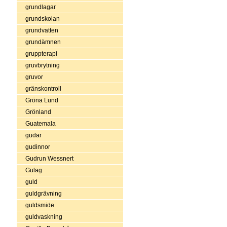
grundlagar
grundskolan
grundvatten
grundämnen
gruppterapi
gruvbrytning
gruvor
gränskontroll
Gröna Lund
Grönland
Guatemala
gudar
gudinnor
Gudrun Wessnert
Gulag
guld
guldgrävning
guldsmide
guldvaskning