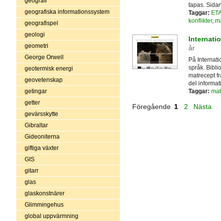
geografi
tapas. Sidan
geografiska informationssystem
Taggar:
ET
konflikter
,
ma
geografispel
geologi
Internati
geometri
år
George Orwell
På Internati
språk. Bibli
geotermisk energi
matrecept f
geovetenskap
del informat
Taggar:
mat
getingar
getter
Föregående
1
2
Nästa
gevärsskytte
Gibraltar
Gideoniterna
giftiga växter
GIS
gitarr
glas
glaskonstnärer
Glimmingehus
global uppvärmning