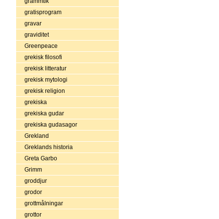
grammtik
gratisprogram
gravar
graviditet
Greenpeace
grekisk filosofi
grekisk litteratur
grekisk mytologi
grekisk religion
grekiska
grekiska gudar
grekiska gudasagor
Grekland
Greklands historia
Greta Garbo
Grimm
groddjur
grodor
grottmålningar
grottor