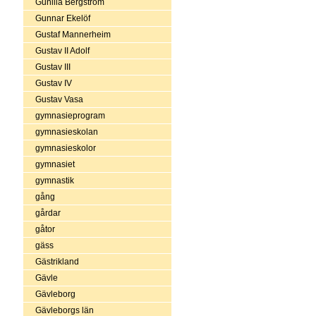
Gunilla Bergström
Gunnar Ekelöf
Gustaf Mannerheim
Gustav II Adolf
Gustav III
Gustav IV
Gustav Vasa
gymnasieprogram
gymnasieskolan
gymnasieskolor
gymnasiet
gymnastik
gång
gårdar
gåtor
gäss
Gästrikland
Gävle
Gävleborg
Gävleborgs län