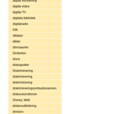
digital storytelling
digital video
digital-TV
digitala bibliotek
digitalradio
DIK
diktatur
dikter
dinosaurier
Diofantos
disco
diskografier
Diskriminering
diskriminering
diskriminering
diskrimineringsombudsmannen
diskussionsforum
Disney, Walt
distansutbildning
division