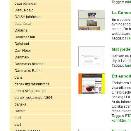
Taggar:
mat
dagstidningar
Dahl, Roald
La Consom
DAISY-talböcker
En webbsida
dalahästar
övningar oc
maten. Du be
Dalarna
webbläsare
Dalarnas län
Taggar:
Fra
Dalsland
Mat jorde
Dan Höjer
Här kan du l
Danmark
dryck i värl
Danmarks historia
Taggar:
län
Danmarks Radio
Ett annor
dans
Författaren
dansk litteraturhistoria
visa ett ann
dansk skönlitteratur
turistbrosch
"vinkrig i La
dansk-tyska kriget 1864
Är du intres
danska
typiska spa
Darfur
tapas. Sidan
Taggar:
ET
dari
konflikter
,
ma
dart