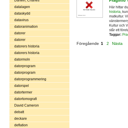
Praginfo 
Darwin, Charles
datalagen
Här hittar 
historia
, kun
dataskydd
matkultur. V
datavirus
vänstermenyn
Kultur och V
datoranimation
står ett för
datorer
Taggar:
Pra
datorer
Föregående
1
2
Nästa
datorers historia
datorers historia
datormoln
datorprogram
datorprogram
datorprogrammering
datorspel
datortermer
datortomografi
David Cameron
debatt
deckare
deflation