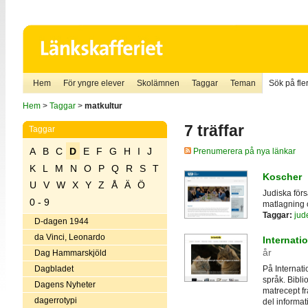
Hem
För yngre elever
Skolämnen
Taggar
Teman
Sök på fler
Hem
>
Taggar
>
matkultur
7 träffar
Taggar
A
B
C
D
E
F
G
H
I
J
Prenumerera på nya länkar
K
L
M
N
O
P
Q
R
S
T
Koscher
U
V
W
X
Y
Z
Å
Ä
Ö
Judiska förs
0 - 9
matlagning 
Taggar:
ju
D-dagen 1944
da Vinci, Leonardo
Internati
år
Dag Hammarskjöld
Dagbladet
På Internati
språk. Bibli
Dagens Nyheter
matrecept f
dagerrotypi
del informat