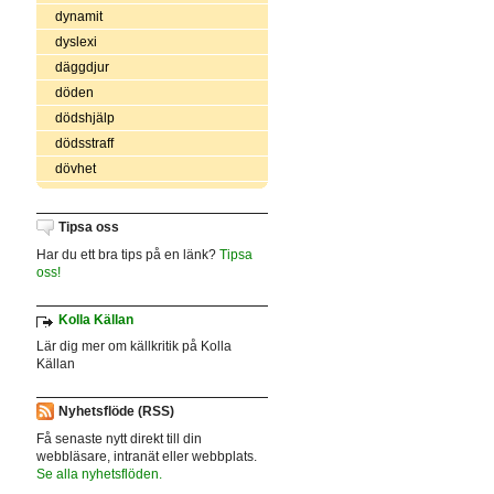
dynamit
dyslexi
däggdjur
döden
dödshjälp
dödsstraff
dövhet
Tipsa oss
Har du ett bra tips på en länk?
Tipsa
oss!
Kolla Källan
Lär dig mer om källkritik på Kolla
Källan
Nyhetsflöde (RSS)
Få senaste nytt direkt till din
webbläsare, intranät eller webbplats.
Se alla nyhetsflöden.