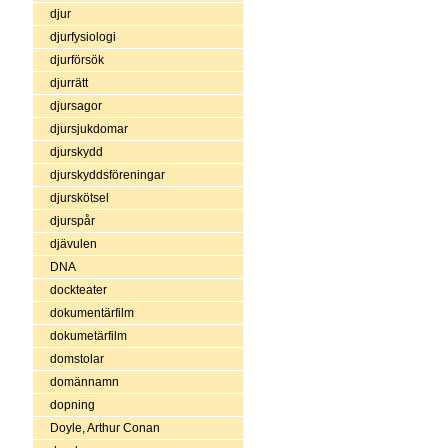
djur
djurfysiologi
djurförsök
djurrätt
djursagor
djursjukdomar
djurskydd
djurskyddsföreningar
djurskötsel
djurspår
djävulen
DNA
dockteater
dokumentärfilm
dokumetärfilm
domstolar
domännamn
dopning
Doyle, Arthur Conan