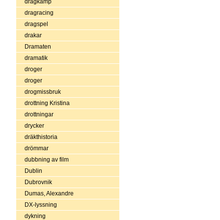
dragkamp
dragracing
dragspel
drakar
Dramaten
dramatik
droger
droger
drogmissbruk
drottning Kristina
drottningar
drycker
dräkthistoria
drömmar
dubbning av film
Dublin
Dubrovnik
Dumas, Alexandre
DX-lyssning
dykning