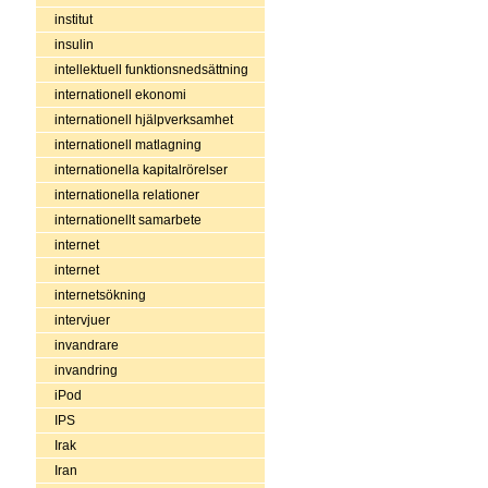
institut
insulin
intellektuell funktionsnedsättning
internationell ekonomi
internationell hjälpverksamhet
internationell matlagning
internationella kapitalrörelser
internationella relationer
internationellt samarbete
internet
internet
internetsökning
intervjuer
invandrare
invandring
iPod
IPS
Irak
Iran