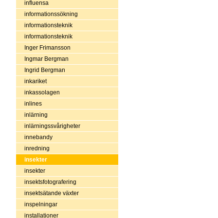
influensa
informationssökning
informationsteknik
informationsteknik
Inger Frimansson
Ingmar Bergman
Ingrid Bergman
inkariket
inkassolagen
inlines
inlärning
inlärningssvårigheter
innebandy
inredning
insekter
insekter
insektsfotografering
insektsätande växter
inspelningar
installationer