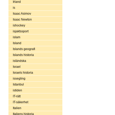
Irland
is
Isaac Asimov
Isaac Newton
ishockey
isjaktssport
islam
Island
Islands geografi
Islands historia
isländska
Israel
Israels historia
issegling
Istanbul
istiden
IT-rätt
IT-säkerhet
Italien
Italiens historia