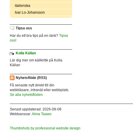
italienska
Ivar Lo-Johansson
Tipsa oss
Har du ett bra tips på en länk?
Tipsa
oss!
Kolla Källan
Lär dig mer om källkritik på Kolla
Källan
Nyhetsflöde (RSS)
Få senaste nytt direkt till din
webbläsare, intranät eller webbplats.
Se alla nyhetsflöden.
Senast uppdaterad: 2026-08-08
Webbansvar:
Alma Taawo
Thumbshots by professional website design