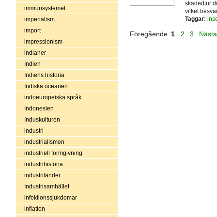
skadedjur du
immunsystemet
vilket besvä
Taggar:
ins
imperialism
import
Föregående
1
2
3
Näst
impressionism
indianer
Indien
Indiens historia
Indiska oceanen
indoeuropeiska språk
Indonesien
Induskulturen
industri
industrialismen
industriell formgivning
industrihistoria
industriländer
Industrisamhället
infektionssjukdomar
inflation