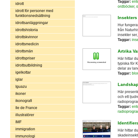
Taggar:
ent
idrott
ordböcker
,
o
idrott för personer med
funktionsnedsättning
Insekters
idrottsanläggningar
Hur fungera
idrottshistoria
från Naturhi
insekter ser
idrottskvinnor
Taggar:
ins
idrottsmedicin
Artrika Va
idrottsmän
idrottspriser
Här hittar du
typiska för 
idrottsutbildning
delar av lan
igelkottar
Taggar:
blo
iglar
Landskap
Iguazu
Här present
ikoner
och ett ljud
ikonografi
radioprogra
Taggar:
ent
Ile de France
radioprogr
illustratörer
IMF
Identifie
immigration
Här hittar d
skadeinsekte
immunologi