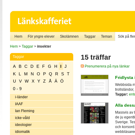
Hem
För yngre elever
Skolämnen
Taggar
Teman
Sök på fler
Hem
>
Taggar
>
insekter
15 träffar
Taggar
A
B
C
D
E
F
G
H
I
J
Prenumerera på nya länkar
K
L
M
N
O
P
Q
R
S
T
Fridlysta 
U
V
W
X
Y
Z
Å
Ä
Ö
Webbsida med
0 - 9
trollsländor,
Taggar:
ent
i-länder
IAAF
Alla dess
Ian Fleming
Massvis av b
de ju egentl
icke-våld
Sverige. Tes
ideologier
och korsord.
idiomatik
webbläsaren.