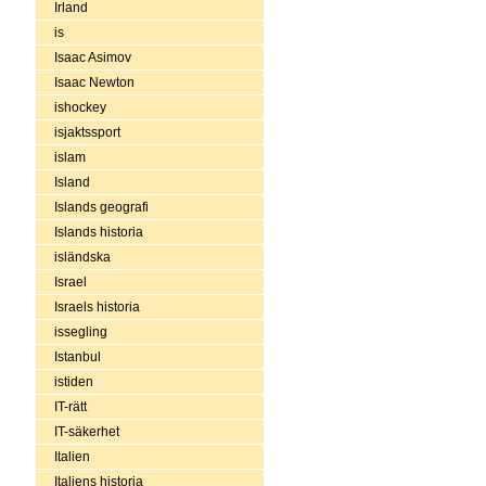
Irland
is
Isaac Asimov
Isaac Newton
ishockey
isjaktssport
islam
Island
Islands geografi
Islands historia
isländska
Israel
Israels historia
issegling
Istanbul
istiden
IT-rätt
IT-säkerhet
Italien
Italiens historia