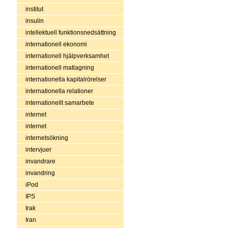
institut
insulin
intellektuell funktionsnedsättning
internationell ekonomi
internationell hjälpverksamhet
internationell matlagning
internationella kapitalrörelser
internationella relationer
internationellt samarbete
internet
internet
internetsökning
intervjuer
invandrare
invandring
iPod
IPS
Irak
Iran