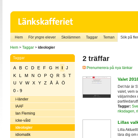
Hem
För yngre elever
Skolämnen
Taggar
Teman
Sök på fler
Hem
>
Taggar
>
ideologier
2 träffar
Taggar
A
B
C
D
E
F
G
H
I
J
Prenumerera på nya länkar
K
L
M
N
O
P
Q
R
S
T
Valet 201
U
V
W
X
Y
Z
Å
Ä
Ö
Det här är 
0 - 9
valet, vem so
väljarindex
i-länder
partiledarut
Taggar:
Sve
IAAF
riksdagen
,
r
Ian Fleming
icke-våld
Lillas valk
ideologier
Lilla Aktuell
idiomatik
lära dig om 