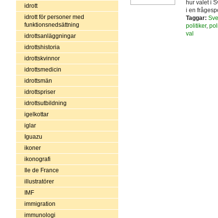
hur valet i 
idrott
i en frågesp
idrott för personer med
Taggar:
Sve
funktionsnedsättning
politiker
,
pol
val
idrottsanläggningar
idrottshistoria
idrottskvinnor
idrottsmedicin
idrottsmän
idrottspriser
idrottsutbildning
igelkottar
iglar
Iguazu
ikoner
ikonografi
Ile de France
illustratörer
IMF
immigration
immunologi