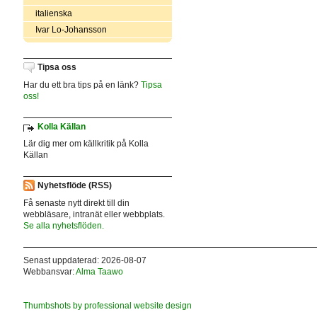
italienska
Ivar Lo-Johansson
Tipsa oss
Har du ett bra tips på en länk?
Tipsa
oss!
Kolla Källan
Lär dig mer om källkritik på Kolla
Källan
Nyhetsflöde (RSS)
Få senaste nytt direkt till din
webbläsare, intranät eller webbplats.
Se alla nyhetsflöden.
Senast uppdaterad: 2026-08-07
Webbansvar:
Alma Taawo
Thumbshots by professional website design