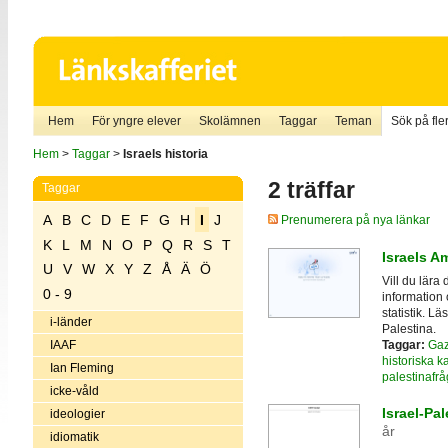
Hem
För yngre elever
Skolämnen
Taggar
Teman
Sök på fler
Hem
>
Taggar
>
Israels historia
2 träffar
Taggar
A
B
C
D
E
F
G
H
I
J
Prenumerera på nya länkar
K
L
M
N
O
P
Q
R
S
T
Israels 
U
V
W
X
Y
Z
Å
Ä
Ö
Vill du lära
0 - 9
information 
statistik. L
i-länder
Palestina.
Taggar:
Ga
IAAF
historiska ka
Ian Fleming
palestinafr
icke-våld
Israel-Pal
ideologier
år
idiomatik