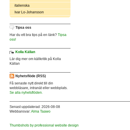
italienska
Ivar Lo-Johansson
Tipsa oss
Har du ett bra tips på en länk?
Tipsa
oss!
Kolla Källan
Lär dig mer om källkritik på Kolla
Källan
Nyhetsflöde (RSS)
Få senaste nytt direkt till din
webbläsare, intranät eller webbplats.
Se alla nyhetsflöden.
Senast uppdaterad: 2026-08-08
Webbansvar:
Alma Taawo
Thumbshots by professional website design