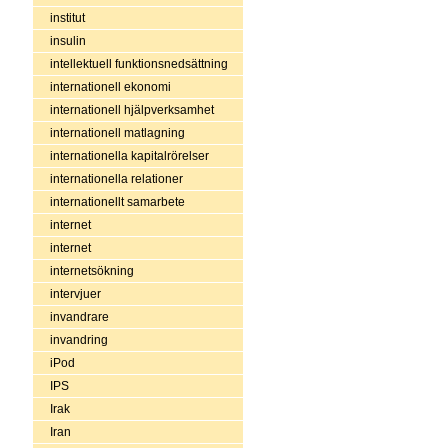
institut
insulin
intellektuell funktionsnedsättning
internationell ekonomi
internationell hjälpverksamhet
internationell matlagning
internationella kapitalrörelser
internationella relationer
internationellt samarbete
internet
internet
internetsökning
intervjuer
invandrare
invandring
iPod
IPS
Irak
Iran