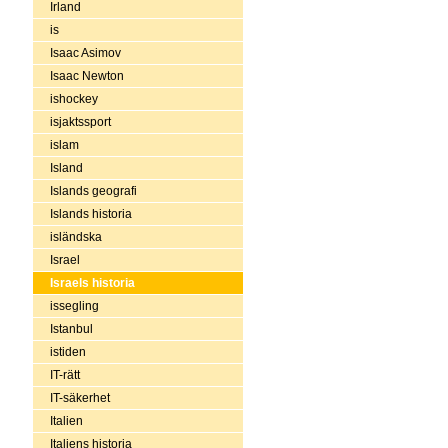
Irland
is
Isaac Asimov
Isaac Newton
ishockey
isjaktssport
islam
Island
Islands geografi
Islands historia
isländska
Israel
Israels historia
issegling
Istanbul
istiden
IT-rätt
IT-säkerhet
Italien
Italiens historia