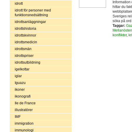
Information 
idrott
hittar du fak
idrott för personer med
webbplatser
funktionsnedsättning
Sveriges rela
söka på ord s
idrottsanläggningar
Taggar:
Ga
idrottshistoria
Mellanöster
konflikter
,
kr
idrottskvinnor
idrottsmedicin
idrottsmän
idrottspriser
idrottsutbildning
igelkottar
iglar
Iguazu
ikoner
ikonografi
Ile de France
illustratörer
IMF
immigration
immunologi