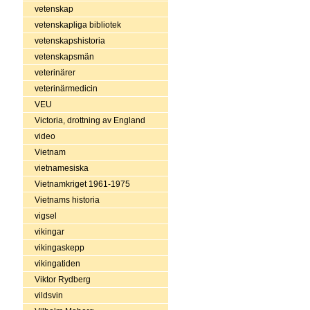
vetenskap
vetenskapliga bibliotek
vetenskapshistoria
vetenskapsmän
veterinärer
veterinärmedicin
VEU
Victoria, drottning av England
video
Vietnam
vietnamesiska
Vietnamkriget 1961-1975
Vietnams historia
vigsel
vikingar
vikingaskepp
vikingatiden
Viktor Rydberg
vildsvin