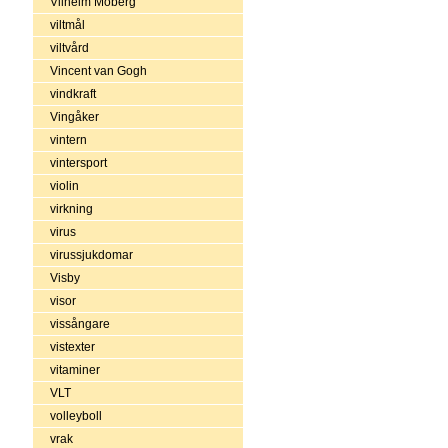
Vilhelm Moberg
viltmål
viltvård
Vincent van Gogh
vindkraft
Vingåker
vintern
vintersport
violin
virkning
virus
virussjukdomar
Visby
visor
vissångare
vistexter
vitaminer
VLT
volleyboll
vrak