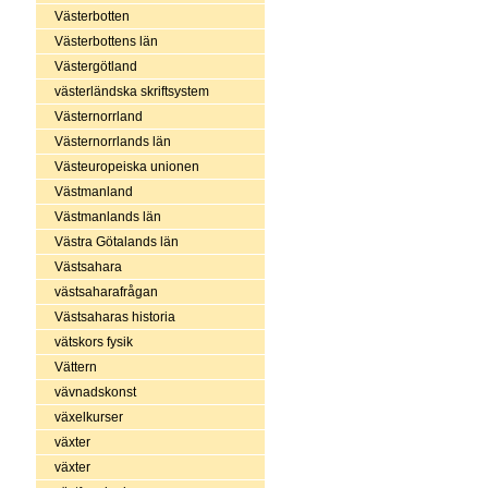
Västerbotten
Västerbottens län
Västergötland
västerländska skriftsystem
Västernorrland
Västernorrlands län
Västeuropeiska unionen
Västmanland
Västmanlands län
Västra Götalands län
Västsahara
västsaharafrågan
Västsaharas historia
vätskors fysik
Vättern
vävnadskonst
växelkurser
växter
växter