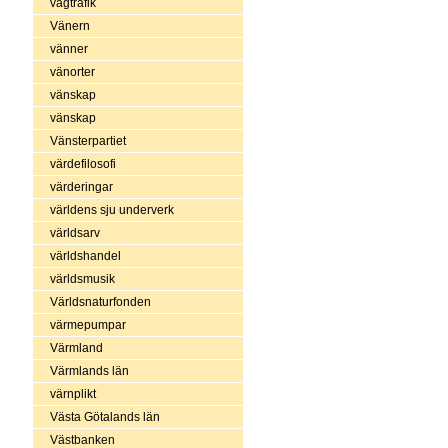
vägtrafik
Vänern
vänner
vänorter
vänskap
vänskap
Vänsterpartiet
värdefilosofi
värderingar
världens sju underverk
världsarv
världshandel
världsmusik
Världsnaturfonden
värmepumpar
Värmland
Värmlands län
värnplikt
Västa Götalands län
Västbanken