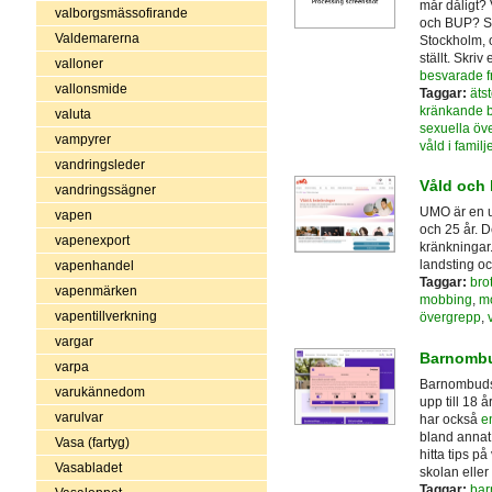
mår dåligt?
valborgsmässofirande
och BUP? Sv
Valdemarerna
Stockholm, 
ställt. Skriv 
valloner
besvarade f
vallonsmide
Taggar:
äts
kränkande 
valuta
sexuella öv
vampyrer
våld i familj
vandringsleder
Våld och 
vandringssägner
UMO är en u
vapen
och 25 år. 
vapenexport
kränkningar
landsting oc
vapenhandel
Taggar:
brot
vapenmärken
mobbing
,
m
vapentillverkning
övergrepp
,
vargar
Barnomb
varpa
Barnombuds
varukännedom
upp till 18 
varulvar
har också
e
bland annat
Vasa (fartyg)
hitta tips p
Vasabladet
skolan elle
Taggar:
bar