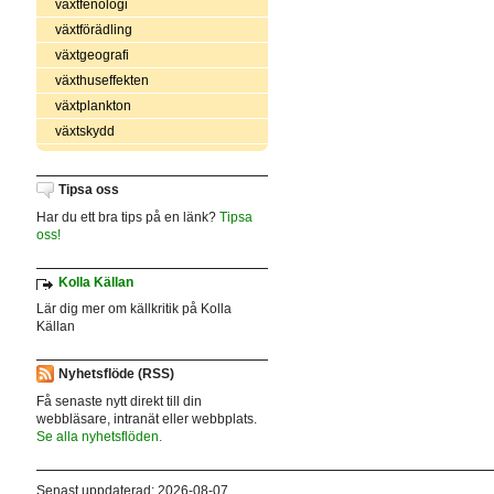
växtfenologi
växtförädling
växtgeografi
växthuseffekten
växtplankton
växtskydd
Tipsa oss
Har du ett bra tips på en länk?
Tipsa
oss!
Kolla Källan
Lär dig mer om källkritik på Kolla
Källan
Nyhetsflöde (RSS)
Få senaste nytt direkt till din
webbläsare, intranät eller webbplats.
Se alla nyhetsflöden.
Senast uppdaterad: 2026-08-07