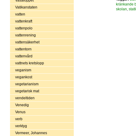
Vasaloppet
kränkande 
Vatikanstaten
skolan
,
stat
vatten
vattenkraft
vattenpolo
vattenrening
vattensäkerhet
vattentorn
vattenvård
vattnets kretslopp
veganism
vegankost
vegetarianism
vegetarisk mat
vendeltiden
Venedig
Venus
verb
verktyg
Vermeer, Johannes