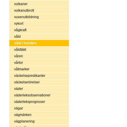
vulkaner
vulkanutbrott
vuxenutbildning
vykort
vågkraft
våld
våld i familjen
våldtäkt
våren
vårtor
våtmarker
väckelsepredikanter
väckelserörelser
väder
väderleksobservationer
väderleksprognoser
vägar
vägmärken
vägplanering