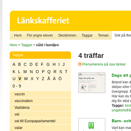
Hem
För yngre elever
Skolämnen
Taggar
Teman
Sök på fler
Hem
>
Taggar
>
våld i familjen
4 träffar
Taggar
A
B
C
D
E
F
G
H
I
J
Prenumerera på nya länkar
K
L
M
N
O
P
Q
R
S
T
Dags att 
U
V
W
X
Y
Z
Å
Ä
Ö
Ibland kan d
0 - 9
skiljas eller
övergrepp. E
vaccin
Här kan du h
dig för stöd e
vaccination
Taggar:
brot
Vadstena
ungdomsfrå
val
Barn- oc
val till Europaparlamentet
valar
Vart kan man