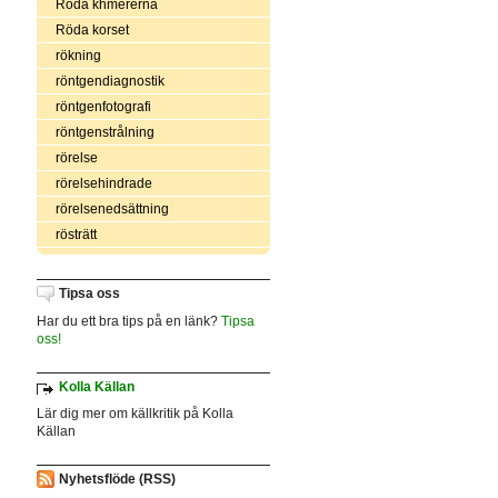
Röda khmererna
Röda korset
rökning
röntgendiagnostik
röntgenfotografi
röntgenstrålning
rörelse
rörelsehindrade
rörelsenedsättning
rösträtt
Tipsa oss
Har du ett bra tips på en länk?
Tipsa
oss!
Kolla Källan
Lär dig mer om källkritik på Kolla
Källan
Nyhetsflöde (RSS)