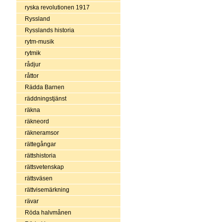
ryska revolutionen 1917
Ryssland
Rysslands historia
rytm-musik
rytmik
rådjur
råttor
Rädda Barnen
räddningstjänst
räkna
räkneord
räkneramsor
rättegångar
rättshistoria
rättsvetenskap
rättsväsen
rättvisemärkning
rävar
Röda halvmånen