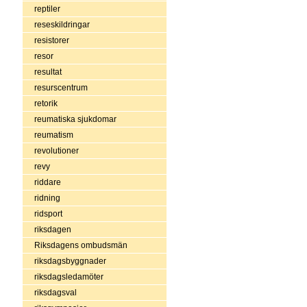
reptiler
reseskildringar
resistorer
resor
resultat
resurscentrum
retorik
reumatiska sjukdomar
reumatism
revolutioner
revy
riddare
ridning
ridsport
riksdagen
Riksdagens ombudsmän
riksdagsbyggnader
riksdagsledamöter
riksdagsval