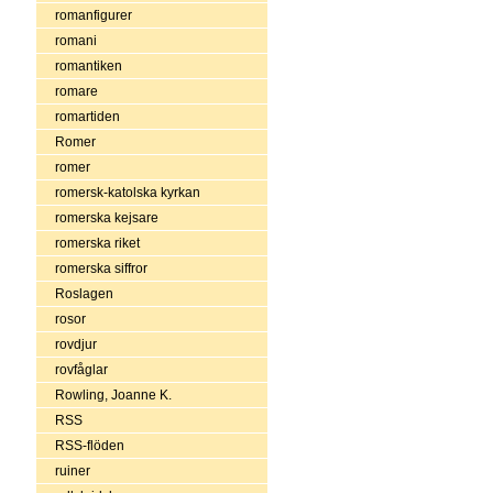
romanfigurer
romani
romantiken
romare
romartiden
Romer
romer
romersk-katolska kyrkan
romerska kejsare
romerska riket
romerska siffror
Roslagen
rosor
rovdjur
rovfåglar
Rowling, Joanne K.
RSS
RSS-flöden
ruiner