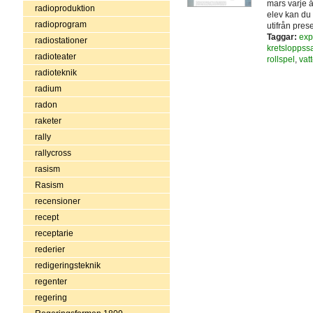
mars varje år
radioproduktion
elev kan du 
radioprogram
utifrån pres
Taggar:
exp
radiostationer
kretsloppssa
radioteater
rollspel
,
vat
radioteknik
radium
radon
raketer
rally
rallycross
rasism
Rasism
recensioner
recept
receptarie
rederier
redigeringsteknik
regenter
regering