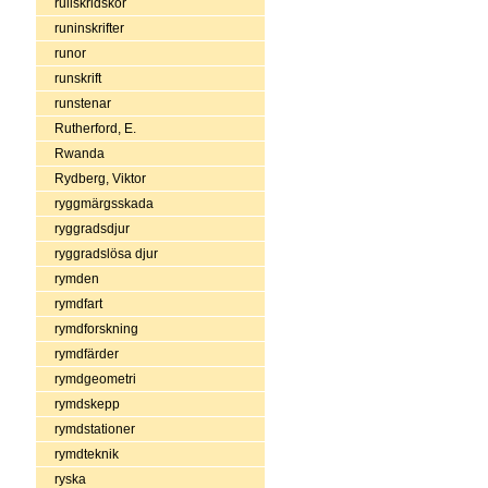
rullskridskor
runinskrifter
runor
runskrift
runstenar
Rutherford, E.
Rwanda
Rydberg, Viktor
ryggmärgsskada
ryggradsdjur
ryggradslösa djur
rymden
rymdfart
rymdforskning
rymdfärder
rymdgeometri
rymdskepp
rymdstationer
rymdteknik
ryska