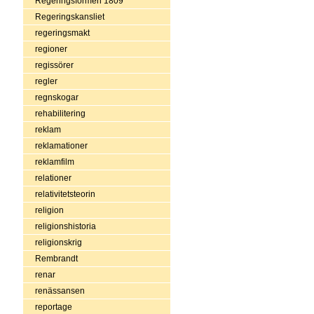
Regeringsformen 1809
Regeringskansliet
regeringsmakt
regioner
regissörer
regler
regnskogar
rehabilitering
reklam
reklamationer
reklamfilm
relationer
relativitetsteorin
religion
religionshistoria
religionskrig
Rembrandt
renar
renässansen
reportage