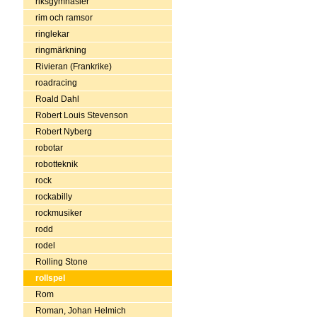
riksgymnasier
rim och ramsor
ringlekar
ringmärkning
Rivieran (Frankrike)
roadracing
Roald Dahl
Robert Louis Stevenson
Robert Nyberg
robotar
robotteknik
rock
rockabilly
rockmusiker
rodd
rodel
Rolling Stone
rollspel
Rom
Roman, Johan Helmich