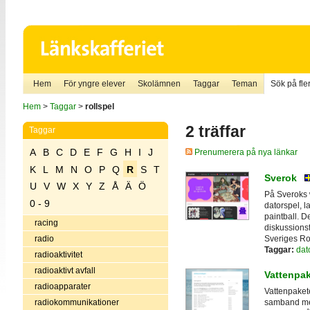
Hem
För yngre elever
Skolämnen
Taggar
Teman
Sök på fler
Hem
>
Taggar
>
rollspel
2 träffar
Taggar
A
B
C
D
E
F
G
H
I
J
Prenumerera på nya länkar
K
L
M
N
O
P
Q
R
S
T
Sverok
U
V
W
X
Y
Z
Å
Ä
Ö
På Sveroks w
0 - 9
datorspel, la
paintball. De
racing
diskussionsf
Sveriges Rol
radio
Taggar:
dat
radioaktivitet
radioaktivt avfall
Vattenpak
radioapparater
Vattenpakete
radiokommunikationer
samband me