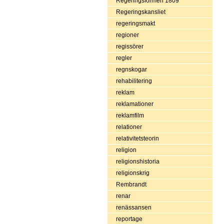
Regeringsformen 1809
Regeringskansliet
regeringsmakt
regioner
regissörer
regler
regnskogar
rehabilitering
reklam
reklamationer
reklamfilm
relationer
relativitetsteorin
religion
religionshistoria
religionskrig
Rembrandt
renar
renässansen
reportage