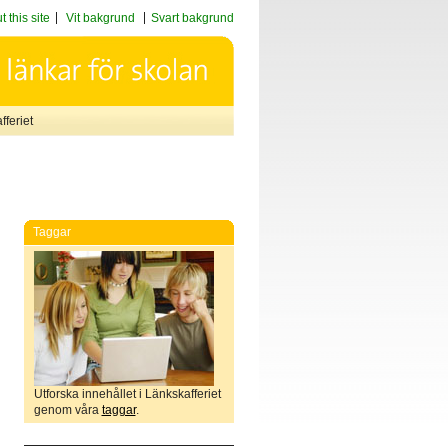
 this site
Vit bakgrund
Svart bakgrund
feriet
Taggar
Utforska innehållet i Länkskafferiet
genom våra
taggar
.