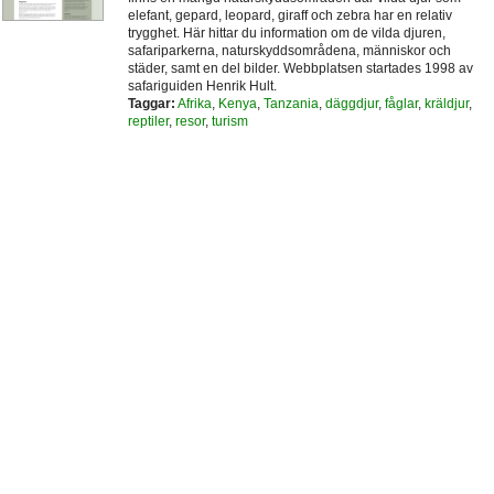
elefant, gepard, leopard, giraff och zebra har en relativ
trygghet. Här hittar du information om de vilda djuren,
safariparkerna, naturskyddsområdena, människor och
städer, samt en del bilder. Webbplatsen startades 1998 av
safariguiden Henrik Hult.
Taggar:
Afrika
,
Kenya
,
Tanzania
,
däggdjur
,
fåglar
,
kräldjur
,
reptiler
,
resor
,
turism