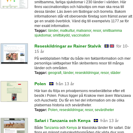
smittsamma, farliga sjukdomar i 230 länder i världen. Här
finns vaccinationstips och hälsotips om man ska resa till
dessa länder. Läs även om fästingar och borrelia. Bakom
informationen står ett oberoende företag som främst avser att
ge en snabb överblick. Vänd dig till exempelvis 1177.se för
mer exakt information.
Taggar:
länder
,
matkultur
,
matvanor
,
resor
,
smittsamma
sjukdomar
,
smittskydd
,
vaccination
Reseskildringar av Rainer Stalvik
för 10-
15 år
På webbplatsen hittar du både ren faktainformation och mer
personliga iakttagelser från skribentens resor till många
länder och områden.
Taggar:
geografi
,
länder
,
reseskildringar
,
resor
,
städer
Polen
från 13 år
Här kan du följa en privatpersons reseberättelse efter ett
besök i Polen. Fokus ligger på Krakow men även Warszawa
och Auschwitz. Du får en hel del information om de olika
platsernas historia och sevärdheter.
Taggar:
Polen
,
reseskildringar
,
resor
,
sevärdheter
Safari i Tanzania och Kenya
från 13 år
Både
Tanzania
och
Kenya
är klassiska länder för safari. Där
finns en mängd naturskyddsområden där vilda djur som