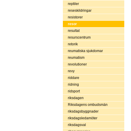
reptiler
reseskildringar
resistorer
resor
resultat
resurscentrum
retorik
reumatiska sjukdomar
reumatism
revolutioner
revy
riddare
ridning
ridsport
riksdagen
Riksdagens ombudsmän
riksdagsbyggnader
riksdagsledamöter
riksdagsval