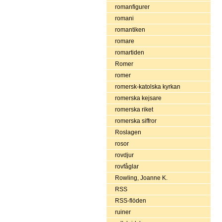
romanfigurer
romani
romantiken
romare
romartiden
Romer
romer
romersk-katolska kyrkan
romerska kejsare
romerska riket
romerska siffror
Roslagen
rosor
rovdjur
rovfåglar
Rowling, Joanne K.
RSS
RSS-flöden
ruiner