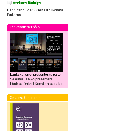
Veckans länktips
Här hittar du de 50 senast tillkomna
länkarna
Länkskafferiet på tv
Länkskafferiet presenteras på tv
Se Alma Taawo presentera
Länkskafferiet i Kunskapskanalen.
Creative Commons