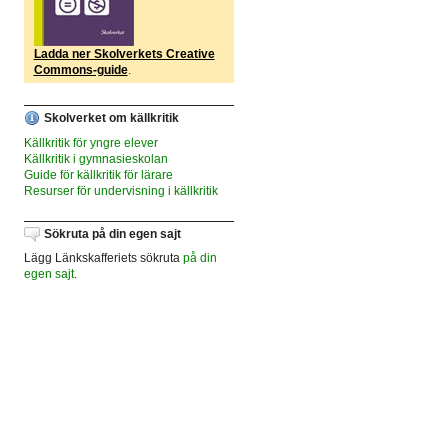
Ladda ner Skolverkets Creative
Commons-guide
.
Skolverket om källkritik
Källkritik för yngre elever
Källkritik i gymnasieskolan
Guide för källkritik för lärare
Resurser för undervisning i källkritik
Sökruta på din egen sajt
Lägg Länkskafferiets sökruta
på din
egen sajt
.