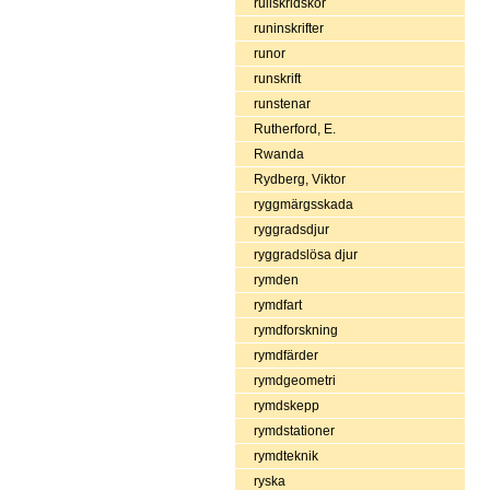
rullskridskor
runinskrifter
runor
runskrift
runstenar
Rutherford, E.
Rwanda
Rydberg, Viktor
ryggmärgsskada
ryggradsdjur
ryggradslösa djur
rymden
rymdfart
rymdforskning
rymdfärder
rymdgeometri
rymdskepp
rymdstationer
rymdteknik
ryska