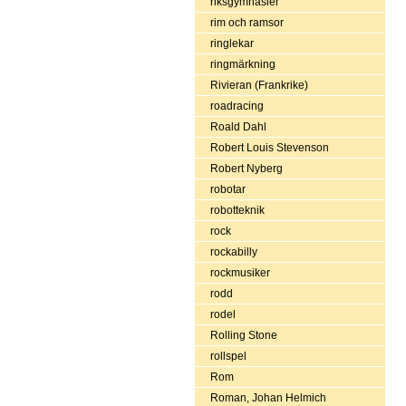
riksgymnasier
rim och ramsor
ringlekar
ringmärkning
Rivieran (Frankrike)
roadracing
Roald Dahl
Robert Louis Stevenson
Robert Nyberg
robotar
robotteknik
rock
rockabilly
rockmusiker
rodd
rodel
Rolling Stone
rollspel
Rom
Roman, Johan Helmich