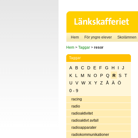
Hem
För yngre elever
Skolämnen
Hem
>
Taggar
>
resor
Taggar
A
B
C
D
E
F
G
H
I
J
K
L
M
N
O
P
Q
R
S
T
U
V
W
X
Y
Z
Å
Ä
Ö
0 - 9
racing
radio
radioaktivitet
radioaktivt avfall
radioapparater
radiokommunikationer