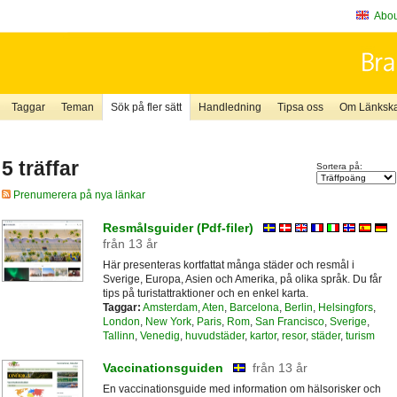
About
Taggar
Teman
Sök på fler sätt
Handledning
Tipsa oss
Om Länkskaf
5 träffar
Sortera på:
Prenumerera på nya länkar
Resmålsguider (Pdf-filer)
från 13 år
Här presenteras kortfattat många städer och resmål i
Sverige, Europa, Asien och Amerika, på olika språk. Du får
tips på turistattraktioner och en enkel karta.
Taggar:
Amsterdam
,
Aten
,
Barcelona
,
Berlin
,
Helsingfors
,
London
,
New York
,
Paris
,
Rom
,
San Francisco
,
Sverige
,
Tallinn
,
Venedig
,
huvudstäder
,
kartor
,
resor
,
städer
,
turism
Vaccinationsguiden
från 13 år
En vaccinationsguide med information om hälsorisker och