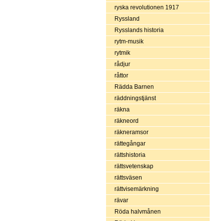
ryska revolutionen 1917
Ryssland
Rysslands historia
rytm-musik
rytmik
rådjur
råttor
Rädda Barnen
räddningstjänst
räkna
räkneord
räkneramsor
rättegångar
rättshistoria
rättsvetenskap
rättsväsen
rättvisemärkning
rävar
Röda halvmånen