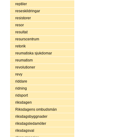
reptiler
reseskildringar
resistorer
resor
resultat
resurscentrum
retorik
reumatiska sjukdomar
reumatism
revolutioner
revy
riddare
ridning
ridsport
riksdagen
Riksdagens ombudsmän
riksdagsbyggnader
riksdagsledamöter
riksdagsval