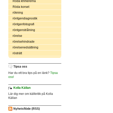
Röda khmererna
Röda korset
rökning
röntgendiagnostik
röntgenfotografi
röntgenstrålning
rörelse
rörelsehindrade
rörelsenedsättning
rösträtt
Tipsa oss
Har du ett bra tips på en länk?
Tipsa
oss!
Kolla Källan
Lär dig mer om källkritik på Kolla
Källan
Nyhetsflöde (RSS)