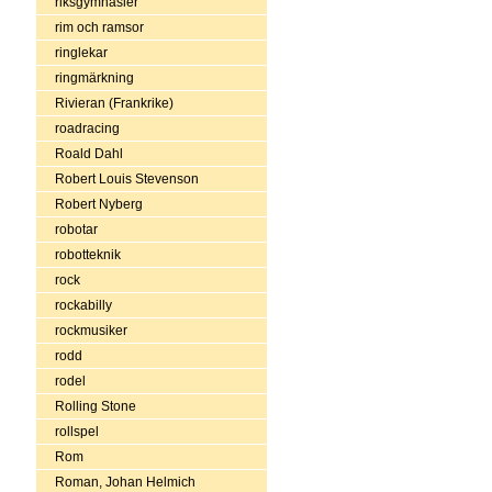
riksgymnasier
rim och ramsor
ringlekar
ringmärkning
Rivieran (Frankrike)
roadracing
Roald Dahl
Robert Louis Stevenson
Robert Nyberg
robotar
robotteknik
rock
rockabilly
rockmusiker
rodd
rodel
Rolling Stone
rollspel
Rom
Roman, Johan Helmich