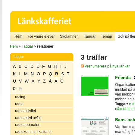
Hem
För yngre elever
Skolämnen
Taggar
Teman
Sök på fler
Hem
>
Taggar
>
relationer
3 träffar
Taggar
A
B
C
D
E
F
G
H
I
J
Prenumerera på nya länkar
K
L
M
N
O
P
Q
R
S
T
Friends
U
V
W
X
Y
Z
Å
Ä
Ö
Organisatio
0 - 9
inriktad på
vad mobbnin
racing
mobbning av
Taggar:
e-m
radio
nätmobbnin
radioaktivitet
radioaktivt avfall
Barn- oc
radioapparater
Vart kan man
radiokommunikationer
mår dåligt?