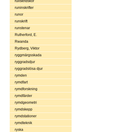
rullskridskor
runinskrifter
runor
runskrift
runstenar
Rutherford, E.
Rwanda
Rydberg, Viktor
ryggmärgsskada
ryggradsdjur
ryggradslösa djur
rymden
rymdfart
rymdforskning
rymdfärder
rymdgeometri
rymdskepp
rymdstationer
rymdteknik
ryska