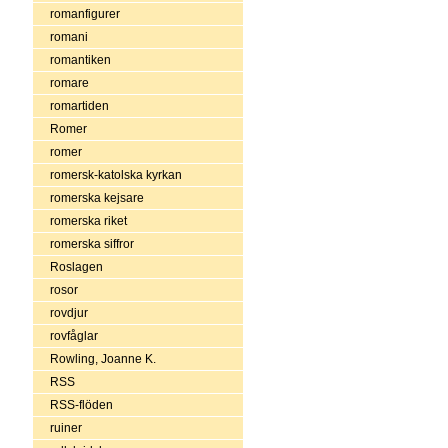
romanfigurer
romani
romantiken
romare
romartiden
Romer
romer
romersk-katolska kyrkan
romerska kejsare
romerska riket
romerska siffror
Roslagen
rosor
rovdjur
rovfåglar
Rowling, Joanne K.
RSS
RSS-flöden
ruiner