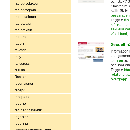
och BUP? Sv
radioproduktion
Stockholm, 
radioprogram
ställt. Skriv 
besvarade f
radiostationer
Taggar:
äts
radioteater
kränkande 
sexuella öv
radioteknik
våld i familj
radium
radon
Sexuell h
raketer
Information
könsjukdoma
rally
tonåren
och 
rallycross
och svar om 
Taggar:
kön
rasism
relationer
,
s
Rasism
övergrepp
recensioner
recept
receptarie
rederier
redigeringsteknik
regenter
regering