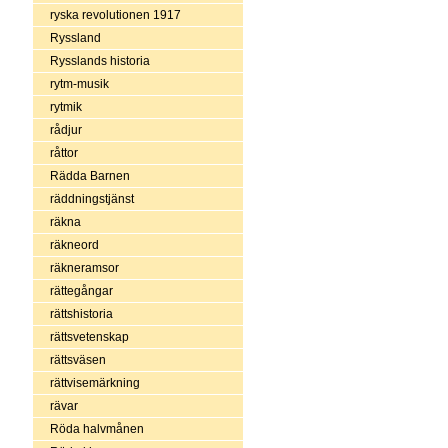
ryska revolutionen 1917
Ryssland
Rysslands historia
rytm-musik
rytmik
rådjur
råttor
Rädda Barnen
räddningstjänst
räkna
räkneord
räkneramsor
rättegångar
rättshistoria
rättsvetenskap
rättsväsen
rättvisemärkning
rävar
Röda halvmånen