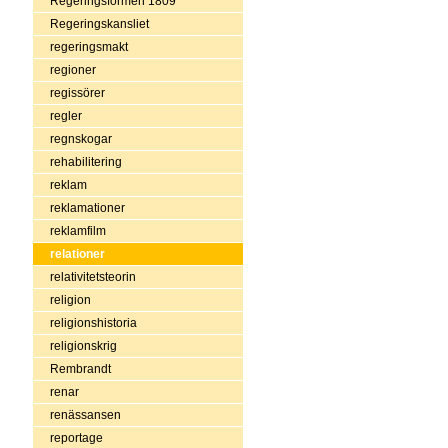
Regeringsformen 1809
Regeringskansliet
regeringsmakt
regioner
regissörer
regler
regnskogar
rehabilitering
reklam
reklamationer
reklamfilm
relationer
relativitetsteorin
religion
religionshistoria
religionskrig
Rembrandt
renar
renässansen
reportage