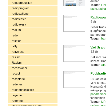
du här.
radioproduktion
Taggar:
Fin
radioprogram
radio
,
radio
radiostationer
Radioapa
radioteater
9 år
radioteknik
Besök Radioa
radium
ljudgåtor oc
barnprogram
radon
Taggar:
bar
raketer
rally
Vad är pu
13 år
rallycross
Det som Sve
rasism
service. Här
Rasism
Taggar:
SR
recensioner
Poddradio
recept
receptarie
Du kan enke
MP3-format, 
rederier
lyssna när d
redigeringsteknik
många progr
poddradiop
regenter
för hur man
regering
Taggar:
MP
radioprogr