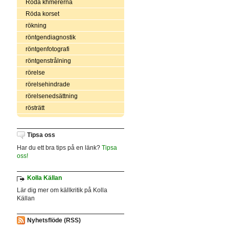
Röda khmererna
Röda korset
rökning
röntgendiagnostik
röntgenfotografi
röntgenstrålning
rörelse
rörelsehindrade
rörelsenedsättning
rösträtt
Tipsa oss
Har du ett bra tips på en länk?
Tipsa
oss!
Kolla Källan
Lär dig mer om källkritik på Kolla
Källan
Nyhetsflöde (RSS)