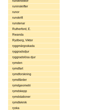
rullskridskor
runinskrifter
runor
runskrift
runstenar
Rutherford, E.
Rwanda
Rydberg, Viktor
ryggmärgsskada
ryggradsdjur
ryggradslösa djur
rymden
rymdfart
rymdforskning
rymdfärder
rymdgeometri
rymdskepp
rymdstationer
rymdteknik
ryska