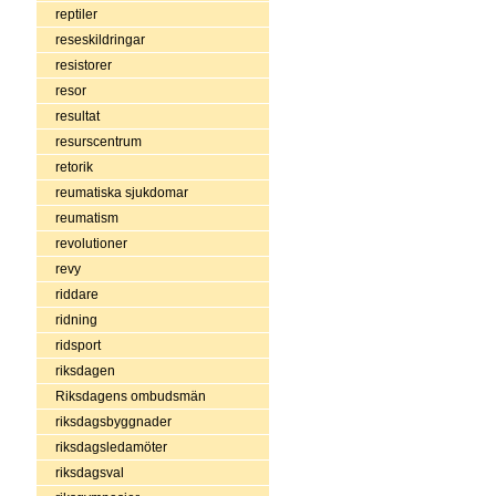
reptiler
reseskildringar
resistorer
resor
resultat
resurscentrum
retorik
reumatiska sjukdomar
reumatism
revolutioner
revy
riddare
ridning
ridsport
riksdagen
Riksdagens ombudsmän
riksdagsbyggnader
riksdagsledamöter
riksdagsval