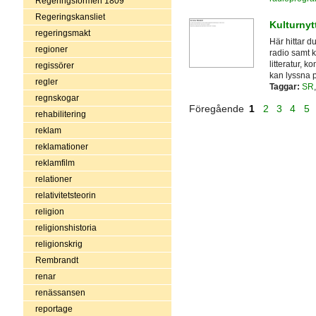
Regeringsformen 1809
Regeringskansliet
Kulturnyt
regeringsmakt
Här hittar d
regioner
radio samt 
litteratur, 
regissörer
kan lyssna p
regler
Taggar:
SR
regnskogar
Föregående
1
2
3
4
5
rehabilitering
reklam
reklamationer
reklamfilm
relationer
relativitetsteorin
religion
religionshistoria
religionskrig
Rembrandt
renar
renässansen
reportage