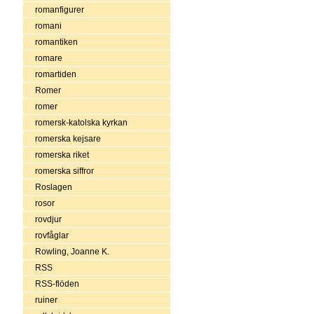
romanfigurer
romani
romantiken
romare
romartiden
Romer
romer
romersk-katolska kyrkan
romerska kejsare
romerska riket
romerska siffror
Roslagen
rosor
rovdjur
rovfåglar
Rowling, Joanne K.
RSS
RSS-flöden
ruiner