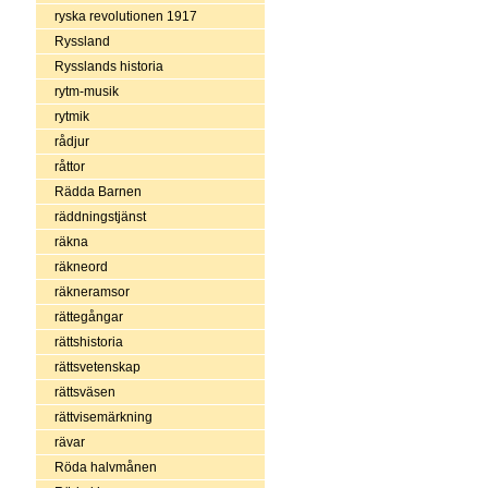
ryska revolutionen 1917
Ryssland
Rysslands historia
rytm-musik
rytmik
rådjur
råttor
Rädda Barnen
räddningstjänst
räkna
räkneord
räkneramsor
rättegångar
rättshistoria
rättsvetenskap
rättsväsen
rättvisemärkning
rävar
Röda halvmånen