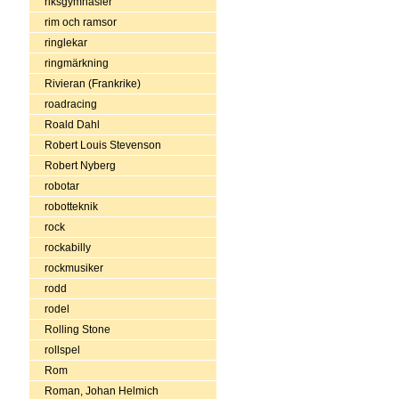
riksgymnasier
rim och ramsor
ringlekar
ringmärkning
Rivieran (Frankrike)
roadracing
Roald Dahl
Robert Louis Stevenson
Robert Nyberg
robotar
robotteknik
rock
rockabilly
rockmusiker
rodd
rodel
Rolling Stone
rollspel
Rom
Roman, Johan Helmich