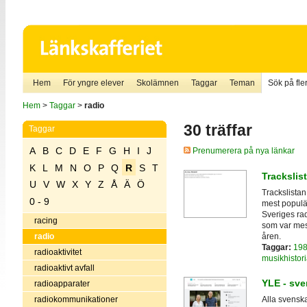
Hem
För yngre elever
Skolämnen
Taggar
Teman
Sök på fler
Hem
>
Taggar
>
radio
30 träffar
Taggar
A
B
C
D
E
F
G
H
I
J
Prenumerera på nya länkar
K
L
M
N
O
P
Q
R
S
T
Trackslist
U
V
W
X
Y
Z
Å
Ä
Ö
Trackslistan
0 - 9
mest populä
Sveriges rad
racing
som var mes
åren.
radio
Taggar:
198
radioaktivitet
musikhistori
radioaktivt avfall
YLE - sve
radioapparater
radiokommunikationer
Alla svenska