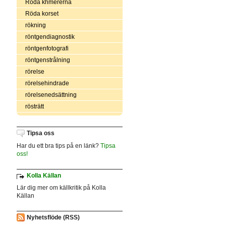
Röda khmererna
Röda korset
rökning
röntgendiagnostik
röntgenfotografi
röntgenstrålning
rörelse
rörelsehindrade
rörelsenedsättning
rösträtt
Tipsa oss
Har du ett bra tips på en länk?
Tipsa
oss!
Kolla Källan
Lär dig mer om källkritik på Kolla
Källan
Nyhetsflöde (RSS)