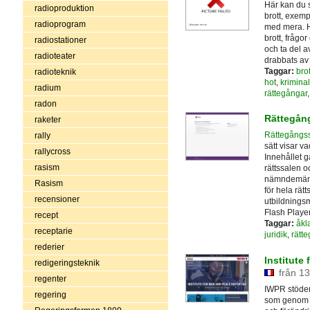
Här kan du 
radioproduktion
brott, exemp
radioprogram
med mera. Hä
brott, frågo
radiostationer
och ta del 
radioteater
drabbats av 
Taggar:
brot
radioteknik
hot
,
kriminal
radium
rättegångar
radon
Rättegån
raketer
Rättegångs
rally
sätt visar v
rallycross
Innehållet g
rasism
rättssalen o
nämndemän, 
Rasism
för hela rät
recensioner
utbildningsm
Flash Player 
recept
Taggar:
åkl
receptarie
juridik
,
rätt
rederier
Institute
redigeringsteknik
från 13
regenter
IWPR stöder 
regering
som genom pr