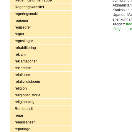
Regeringsformen 1809
och förändr
Afghanistan,
Regeringskansliet
Kaukasien, s
regeringsmakt
Uganda. Man
eller kunna 
regioner
Taggar:
fre
regissörer
rättigheter
,
regler
regnskogar
rehabilitering
reklam
reklamationer
reklamfilm
relationer
relativitetsteorin
religion
religionshistoria
religionskrig
Rembrandt
renar
renässansen
reportage