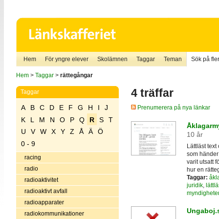
Hem
För yngre elever
Skolämnen
Taggar
Teman
Sök på fler
Hem
>
Taggar
>
rättegångar
4 träffar
Taggar
A
B
C
D
E
F
G
H
I
J
Prenumerera på nya länkar
K
L
M
N
O
P
Q
R
S
T
Åklagarmy
U
V
W
X
Y
Z
Å
Ä
Ö
10 år
0 - 9
Lättläst tex
som händer 
racing
varit utsatt 
radio
hur en rätte
Taggar:
åkl
radioaktivitet
juridik
,
lättlä
radioaktivt avfall
myndighete
radioapparater
Ungaboj.
radiokommunikationer