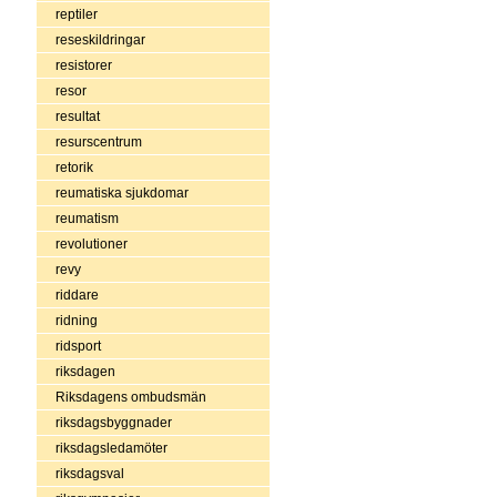
reptiler
reseskildringar
resistorer
resor
resultat
resurscentrum
retorik
reumatiska sjukdomar
reumatism
revolutioner
revy
riddare
ridning
ridsport
riksdagen
Riksdagens ombudsmän
riksdagsbyggnader
riksdagsledamöter
riksdagsval