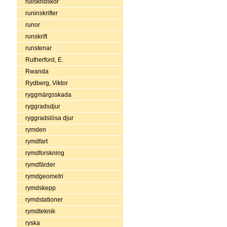
rullskridskor
runinskrifter
runor
runskrift
runstenar
Rutherford, E.
Rwanda
Rydberg, Viktor
ryggmärgsskada
ryggradsdjur
ryggradslösa djur
rymden
rymdfart
rymdforskning
rymdfärder
rymdgeometri
rymdskepp
rymdstationer
rymdteknik
ryska