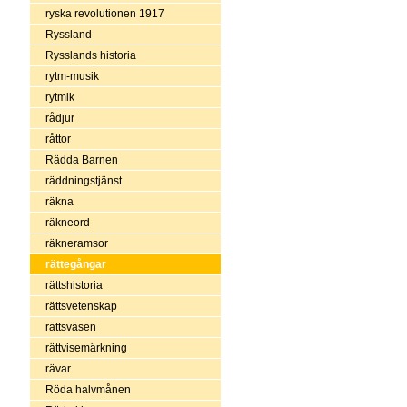
ryska revolutionen 1917
Ryssland
Rysslands historia
rytm-musik
rytmik
rådjur
råttor
Rädda Barnen
räddningstjänst
räkna
räkneord
räkneramsor
rättegångar
rättshistoria
rättsvetenskap
rättsväsen
rättvisemärkning
rävar
Röda halvmånen