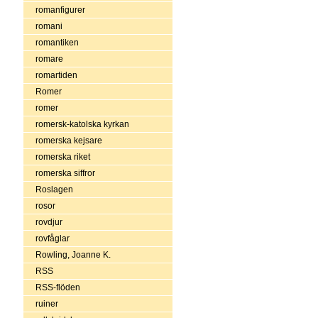
romanfigurer
romani
romantiken
romare
romartiden
Romer
romer
romersk-katolska kyrkan
romerska kejsare
romerska riket
romerska siffror
Roslagen
rosor
rovdjur
rovfåglar
Rowling, Joanne K.
RSS
RSS-flöden
ruiner