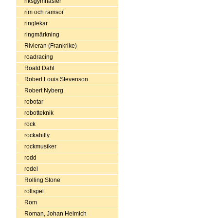
riksgymnasier
rim och ramsor
ringlekar
ringmärkning
Rivieran (Frankrike)
roadracing
Roald Dahl
Robert Louis Stevenson
Robert Nyberg
robotar
robotteknik
rock
rockabilly
rockmusiker
rodd
rodel
Rolling Stone
rollspel
Rom
Roman, Johan Helmich