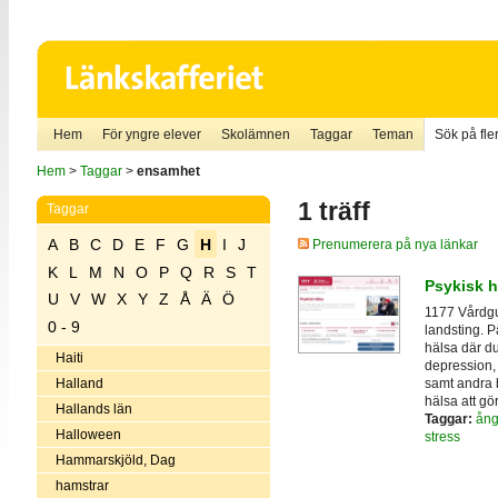
Hem
För yngre elever
Skolämnen
Taggar
Teman
Sök på fler
Hem
>
Taggar
>
ensamhet
1 träff
Taggar
A
B
C
D
E
F
G
H
I
J
Prenumerera på nya länkar
K
L
M
N
O
P
Q
R
S
T
Psykisk h
U
V
W
X
Y
Z
Å
Ä
Ö
1177 Vårdgu
0 - 9
landsting. 
hälsa där d
Haiti
depression, 
samt andra 
Halland
hälsa att gö
Hallands län
Taggar:
ång
Halloween
stress
Hammarskjöld, Dag
hamstrar