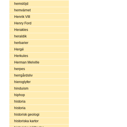
hemslöjd
hemvärnet
Henrik VIII
Henry Ford
Herakles
heraldik
herbarier
Hergé
Herkules
Herman Melville
herpes
herrgårdsliv
hieroglyfer
hinduism
hiphop
historia
historia
historisk geologi
historiska kartor