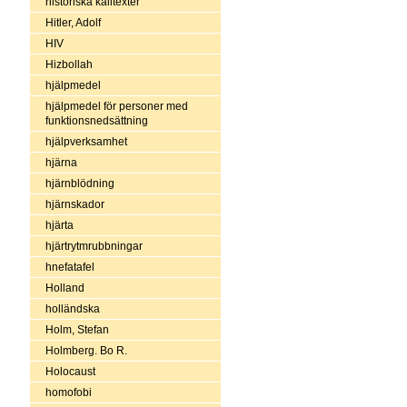
historiska källtexter
Hitler, Adolf
HIV
Hizbollah
hjälpmedel
hjälpmedel för personer med
funktionsnedsättning
hjälpverksamhet
hjärna
hjärnblödning
hjärnskador
hjärta
hjärtrytmrubbningar
hnefatafel
Holland
holländska
Holm, Stefan
Holmberg. Bo R.
Holocaust
homofobi