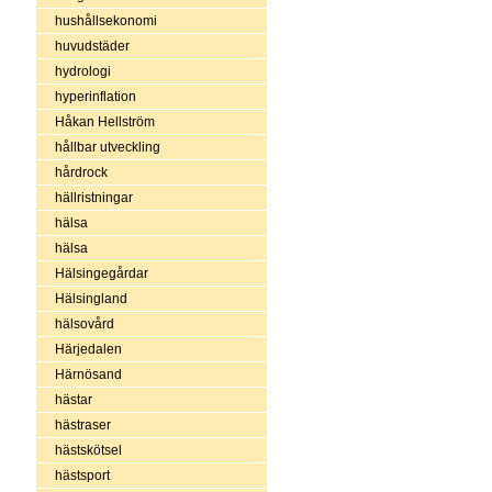
hushållsekonomi
huvudstäder
hydrologi
hyperinflation
Håkan Hellström
hållbar utveckling
hårdrock
hällristningar
hälsa
hälsa
Hälsingegårdar
Hälsingland
hälsovård
Härjedalen
Härnösand
hästar
hästraser
hästskötsel
hästsport