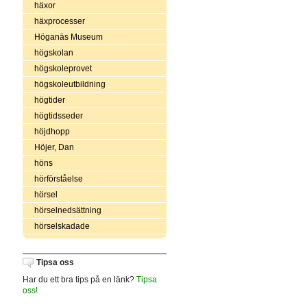
häxor
häxprocesser
Höganäs Museum
högskolan
högskoleprovet
högskoleutbildning
högtider
högtidsseder
höjdhopp
Höjer, Dan
höns
hörförståelse
hörsel
hörselnedsättning
hörselskadade
Tipsa oss
Har du ett bra tips på en länk?
Tipsa
oss!