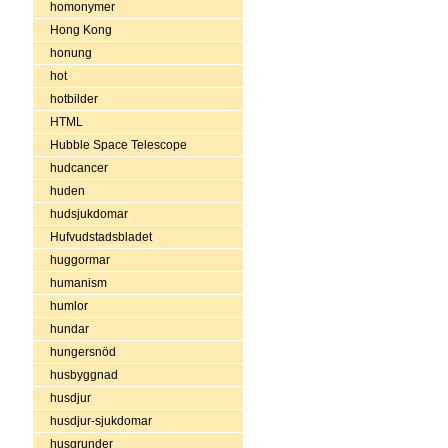
homonymer
Hong Kong
honung
hot
hotbilder
HTML
Hubble Space Telescope
hudcancer
huden
hudsjukdomar
Hufvudstadsbladet
huggormar
humanism
humlor
hundar
hungersnöd
husbyggnad
husdjur
husdjur-sjukdomar
husgrunder