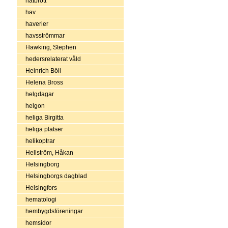
hatbrott
hav
haverier
havsströmmar
Hawking, Stephen
hedersrelaterat våld
Heinrich Böll
Helena Bross
helgdagar
helgon
heliga Birgitta
heliga platser
helikoptrar
Hellström, Håkan
Helsingborg
Helsingborgs dagblad
Helsingfors
hematologi
hembygdsföreningar
hemsidor