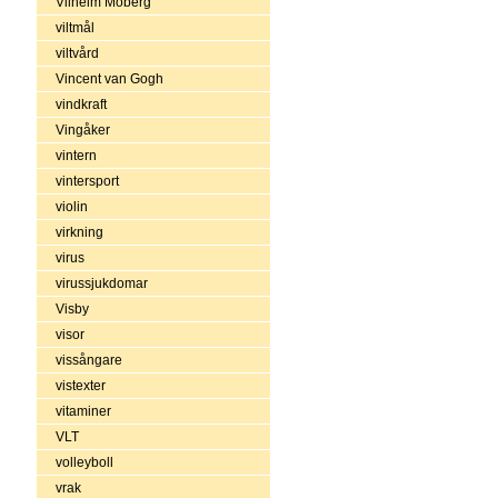
Vilhelm Moberg
viltmål
viltvård
Vincent van Gogh
vindkraft
Vingåker
vintern
vintersport
violin
virkning
virus
virussjukdomar
Visby
visor
vissångare
vistexter
vitaminer
VLT
volleyboll
vrak