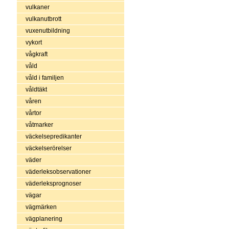
vulkaner
vulkanutbrott
vuxenutbildning
vykort
vågkraft
våld
våld i familjen
våldtäkt
våren
vårtor
våtmarker
väckelsepredikanter
väckelserörelser
väder
väderleksobservationer
väderleksprognoser
vägar
vägmärken
vägplanering