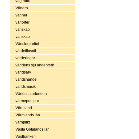
vägtrafik
Vänern
vänner
vänorter
vänskap
vänskap
Vänsterpartiet
värdefilosofi
värderingar
världens sju underverk
världsarv
världshandel
världsmusik
Världsnaturfonden
värmepumpar
Värmland
Värmlands län
värnplikt
Västa Götalands län
Västbanken