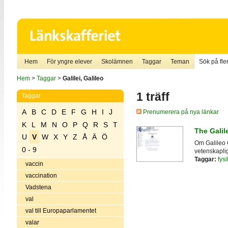
Hem
För yngre elever
Skolämnen
Taggar
Teman
Sök på fler
Hem
>
Taggar
>
Galilei, Galileo
1 träff
Taggar
A
B
C
D
E
F
G
H
I
J
Prenumerera på nya länkar
K
L
M
N
O
P
Q
R
S
T
The Galil
U
V
W
X
Y
Z
Å
Ä
Ö
Om Galileo G
0 - 9
vetenskapli
Taggar:
fysi
vaccin
vaccination
Vadstena
val
val till Europaparlamentet
valar