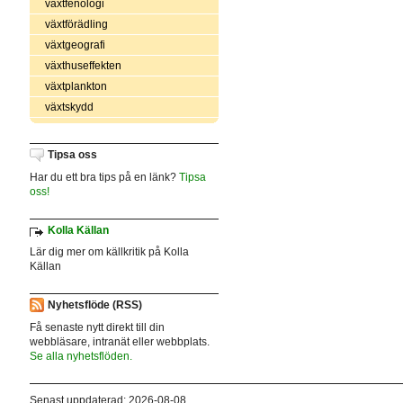
växtfenologi
växtförädling
växtgeografi
växthuseffekten
växtplankton
växtskydd
Tipsa oss
Har du ett bra tips på en länk?
Tipsa
oss!
Kolla Källan
Lär dig mer om källkritik på Kolla
Källan
Nyhetsflöde (RSS)
Få senaste nytt direkt till din
webbläsare, intranät eller webbplats.
Se alla nyhetsflöden.
Senast uppdaterad: 2026-08-08