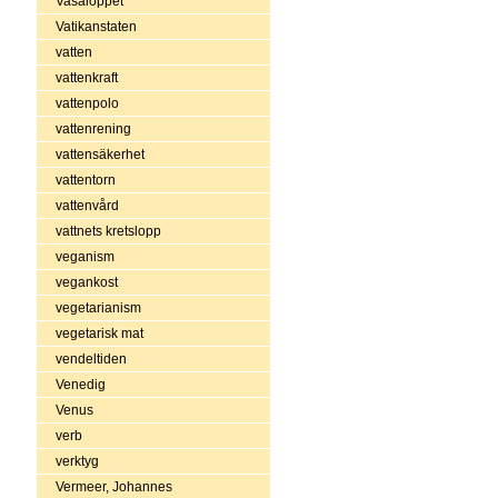
Vasaloppet
Vatikanstaten
vatten
vattenkraft
vattenpolo
vattenrening
vattensäkerhet
vattentorn
vattenvård
vattnets kretslopp
veganism
vegankost
vegetarianism
vegetarisk mat
vendeltiden
Venedig
Venus
verb
verktyg
Vermeer, Johannes