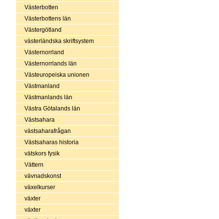
Västerbotten
Västerbottens län
Västergötland
västerländska skriftsystem
Västernorrland
Västernorrlands län
Västeuropeiska unionen
Västmanland
Västmanlands län
Västra Götalands län
Västsahara
västsaharafrågan
Västsaharas historia
vätskors fysik
Vättern
vävnadskonst
växelkurser
växter
växter