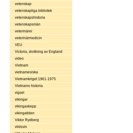
vetenskap
vetenskapliga bibliotek
vetenskapshistoria
vetenskapsmän
veterinärer
veterinärmedicin
VEU
Victoria, drottning av England
video
Vietnam
vietnamesiska
Vietnamkriget 1961-1975
Vietnams historia
vigsel
vikingar
vikingaskepp
vikingatiden
Viktor Rydberg
vildsvin