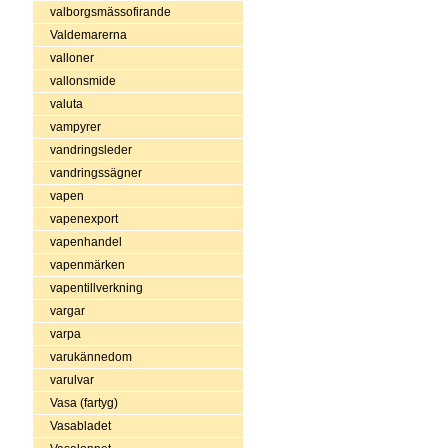
valborgsmässofirande
Valdemarerna
valloner
vallonsmide
valuta
vampyrer
vandringsleder
vandringssägner
vapen
vapenexport
vapenhandel
vapenmärken
vapentillverkning
vargar
varpa
varukännedom
varulvar
Vasa (fartyg)
Vasabladet