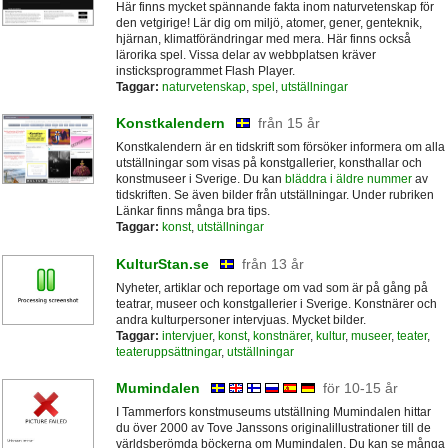
Här finns mycket spännande fakta inom naturvetenskap för
den vetgirige! Lär dig om miljö, atomer, gener, genteknik,
hjärnan, klimatförändringar med mera. Här finns också
lärorika spel. Vissa delar av webbplatsen kräver
insticksprogrammet Flash Player.
Taggar:
naturvetenskap
,
spel
,
utställningar
Konstkalendern
från 15 år
Konstkalendern är en tidskrift som försöker informera om alla
utställningar som visas på konstgallerier, konsthallar och
konstmuseer i Sverige. Du kan
bläddra i äldre nummer
av
tidskriften. Se även bilder från utställningar. Under rubriken
Länkar finns många bra tips.
Taggar:
konst
,
utställningar
KulturStan.se
från 13 år
Nyheter, artiklar och reportage om vad som är på gång på
teatrar, museer och konstgallerier i Sverige. Konstnärer och
andra kulturpersoner intervjuas. Mycket bilder.
Taggar:
intervjuer
,
konst
,
konstnärer
,
kultur
,
museer
,
teater
,
teateruppsättningar
,
utställningar
Mumindalen
för 10-15 år
I Tammerfors konstmuseums utställning Mumindalen hittar
du över 2000 av Tove Janssons originalillustrationer till de
världsberömda böckerna om Mumindalen. Du kan se många