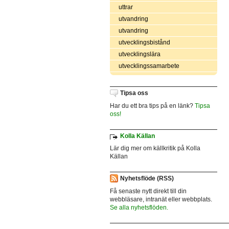
uttrar
utvandring
utvandring
utvecklingsbistånd
utvecklingslära
utvecklingssamarbete
Tipsa oss
Har du ett bra tips på en länk?
Tipsa
oss!
Kolla Källan
Lär dig mer om källkritik på Kolla
Källan
Nyhetsflöde (RSS)
Få senaste nytt direkt till din
webbläsare, intranät eller webbplats.
Se alla nyhetsflöden.