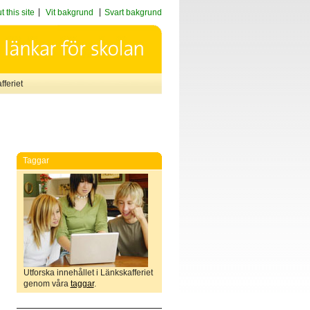
 this site
Vit bakgrund
Svart bakgrund
feriet
Taggar
Utforska innehållet i Länkskafferiet
genom våra
taggar
.