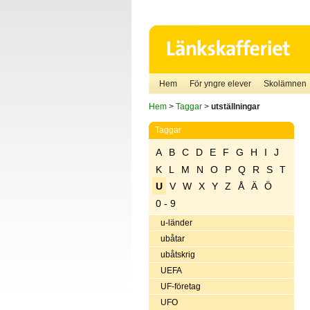
Hem
För yngre elever
Skolämnen
Hem
>
Taggar
>
utställningar
Taggar
A
B
C
D
E
F
G
H
I
J
K
L
M
N
O
P
Q
R
S
T
U
V
W
X
Y
Z
Å
Ä
Ö
0 - 9
u-länder
ubåtar
ubåtskrig
UEFA
UF-företag
UFO