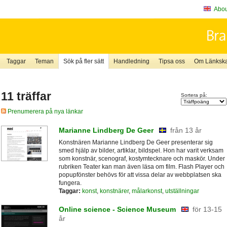
About
Taggar
Teman
Sök på fler sätt
Handledning
Tipsa oss
Om Länkskaf
11 träffar
Sortera på:
Prenumerera på nya länkar
Marianne Lindberg De Geer
från 13 år
Konstnären Marianne Lindberg De Geer presenterar sig
smed hjälp av bilder, artiklar, bildspel. Hon har varit verksam
som konstnär, scenograf, kostymtecknare och maskör. Under
rubriken Teater kan man även läsa om film. Flash Player och
popupfönster behövs för att vissa delar av webbplatsen ska
fungera.
Taggar:
konst
,
konstnärer
,
målarkonst
,
utställningar
Online science - Science Museum
för 13-15
år