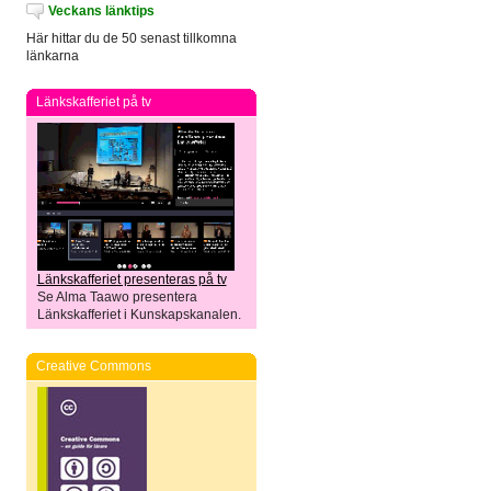
Veckans länktips
Här hittar du de 50 senast tillkomna
länkarna
Länkskafferiet på tv
Länkskafferiet presenteras på tv
Se Alma Taawo presentera
Länkskafferiet i Kunskapskanalen.
Creative Commons