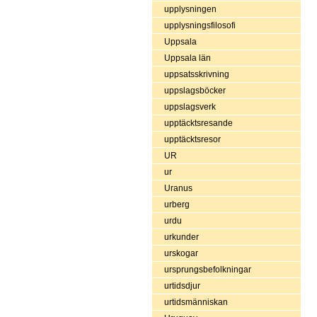
upplysningen
upplysningsfilosofi
Uppsala
Uppsala län
uppsatsskrivning
uppslagsböcker
uppslagsverk
upptäcktsresande
upptäcktsresor
UR
ur
Uranus
urberg
urdu
urkunder
urskogar
ursprungsbefolkningar
urtidsdjur
urtidsmänniskan