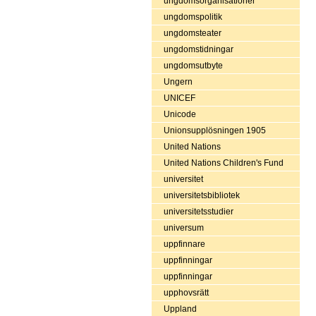
ungdomsorganisationer
ungdomspolitik
ungdomsteater
ungdomstidningar
ungdomsutbyte
Ungern
UNICEF
Unicode
Unionsupplösningen 1905
United Nations
United Nations Children's Fund
universitet
universitetsbibliotek
universitetsstudier
universum
uppfinnare
uppfinningar
uppfinningar
upphovsrätt
Uppland