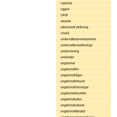
Uganda
ugglor
UKM
ukulele
ultraviolett strålning
Umeå
underrättelseverksamhet
undervattensarkeologi
undervisning
undulater
ungdomar
ungdomsfilm
ungdomsfrågor
ungdomsförbund
ungdomsföreningar
ungdomsklassiker
ungdomskultur
ungdomskulturer
ungdomslitteratur