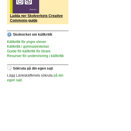
Ladda ner Skolverkets Creative
Commons-guide
.
Skolverket om källkritik
Källkritik för yngre elever
Källkritik i gymnasieskolan
Guide för källkritik för lärare
Resurser för undervisning i källkritik
Sökruta på din egen sajt
Lägg Länkskafferiets sökruta
på din
egen sajt
.