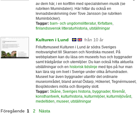
av dem här, i en kortfilm med specialskriven musik (se
rubriken Mumindalen). Här hittar du också en
levnadsbeskrivning över Tove Jansson (se rubriken
Muminböcker).
Taggar:
barn- och ungdomslitteratur
,
författare
,
finlandssvensk litteraturhistoria
,
utställningar
Kulturen i Lund
från 10 år
Friluftsmuseet Kulturen i Lund är södra Sveriges
motsvarighet till Skansen och Nordiska museet. På
webbplatsen kan du läsa om museets hus och byggnader
samt trädgårdar och utemiljöer. Du kan också hitta aktuella
utställningar och en
historisk tidslinje
med tips på hur man
kan lära sig om livet i Sverige under olika århundraden.
Museet har även byggnader utanför det ordinarie
museiområdet, bland annat Östarp, Hökeriet, Tegnérmuseet,
Bosjöklosters mölla och Borgeby slott.
Taggar:
Skåne
,
Sveriges historia
,
byggnader
,
föremål
,
konsthantverk
,
kulturhistoria
,
kulturmiljöer
,
kulturmiljövård
,
medeltiden
,
museer
,
utställningar
Föregående
1
2
Nästa