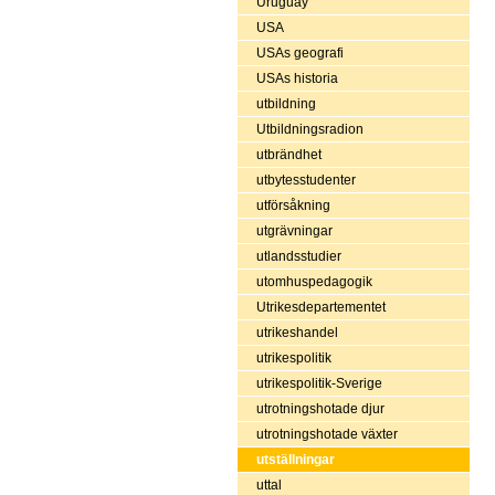
Uruguay
USA
USAs geografi
USAs historia
utbildning
Utbildningsradion
utbrändhet
utbytesstudenter
utförsåkning
utgrävningar
utlandsstudier
utomhuspedagogik
Utrikesdepartementet
utrikeshandel
utrikespolitik
utrikespolitik-Sverige
utrotningshotade djur
utrotningshotade växter
utställningar
uttal