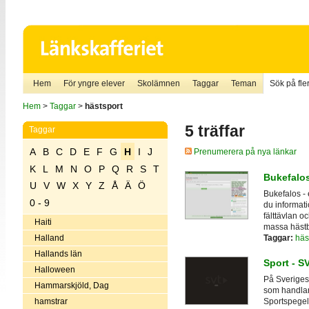
Hem
För yngre elever
Skolämnen
Taggar
Teman
Sök på fler
Hem
>
Taggar
>
hästsport
5 träffar
Taggar
A
B
C
D
E
F
G
H
I
J
Prenumerera på nya länkar
K
L
M
N
O
P
Q
R
S
T
Bukefalo
U
V
W
X
Y
Z
Å
Ä
Ö
Bukefalos - 
0 - 9
du informati
fälttävlan o
Haiti
massa hästb
Taggar:
häs
Halland
Hallands län
Sport - S
Halloween
På Sveriges 
Hammarskjöld, Dag
som handlar 
hamstrar
Sportspege