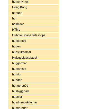
homonymer
Hong Kong
honung
hot
hotbilder
HTML
Hubble Space Telescope
hudcancer
huden
hudsjukdomar
Hufvudstadsbladet
huggormar
humanism
humlor
hundar
hungersnöd
husbyggnad
husdjur
husdjur-sjukdomar
husgrunder