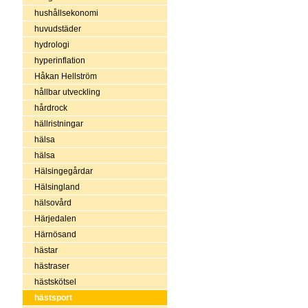
hushållsekonomi
huvudstäder
hydrologi
hyperinflation
Håkan Hellström
hållbar utveckling
hårdrock
hällristningar
hälsa
hälsa
Hälsingegårdar
Hälsingland
hälsovård
Härjedalen
Härnösand
hästar
hästraser
hästskötsel
hästsport