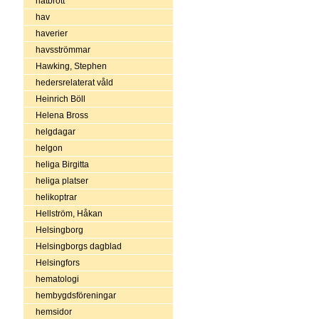
hatbrott
hav
haverier
havsströmmar
Hawking, Stephen
hedersrelaterat våld
Heinrich Böll
Helena Bross
helgdagar
helgon
heliga Birgitta
heliga platser
helikoptrar
Hellström, Håkan
Helsingborg
Helsingborgs dagblad
Helsingfors
hematologi
hembygdsföreningar
hemsidor