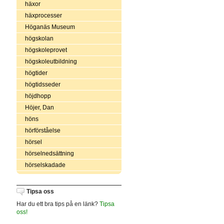
häxor
häxprocesser
Höganäs Museum
högskolan
högskoleprovet
högskoleutbildning
högtider
högtidsseder
höjdhopp
Höjer, Dan
höns
hörförståelse
hörsel
hörselnedsättning
hörselskadade
Tipsa oss
Har du ett bra tips på en länk?
Tipsa
oss!