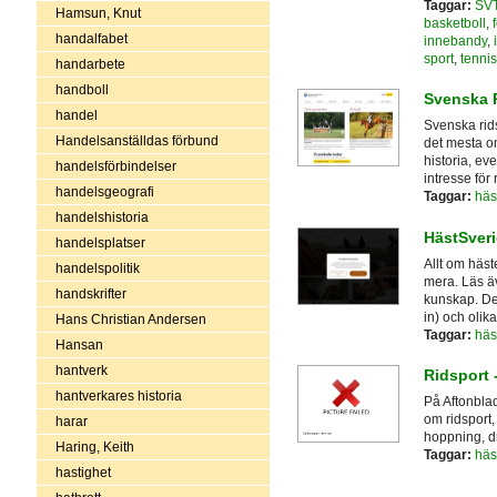
Taggar:
SV
Hamsun, Knut
basketboll
,
handalfabet
innebandy
,
sport
,
tennis
handarbete
handboll
Svenska 
handel
Svenska rids
Handelsanställdas förbund
det mesta om
historia, ev
handelsförbindelser
intresse för
handelsgeografi
Taggar:
häs
handelshistoria
HästSver
handelsplatser
Allt om häs
handelspolitik
mera. Läs ä
handskrifter
kunskap. De
in) och olika
Hans Christian Andersen
Taggar:
häs
Hansan
hantverk
Ridsport 
hantverkares historia
På Aftonblad
om ridsport,
harar
hoppning, dr
Haring, Keith
Taggar:
häs
hastighet