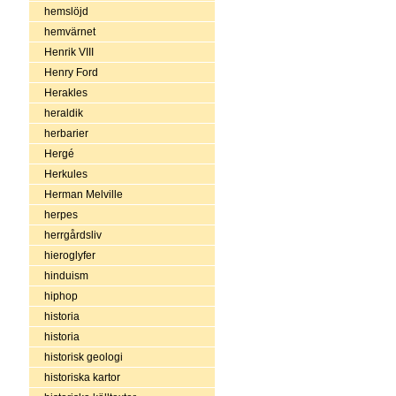
hemslöjd
hemvärnet
Henrik VIII
Henry Ford
Herakles
heraldik
herbarier
Hergé
Herkules
Herman Melville
herpes
herrgårdsliv
hieroglyfer
hinduism
hiphop
historia
historia
historisk geologi
historiska kartor