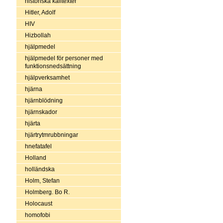
historiska källtexter
Hitler, Adolf
HIV
Hizbollah
hjälpmedel
hjälpmedel för personer med
funktionsnedsättning
hjälpverksamhet
hjärna
hjärnblödning
hjärnskador
hjärta
hjärtrytmrubbningar
hnefatafel
Holland
holländska
Holm, Stefan
Holmberg. Bo R.
Holocaust
homofobi