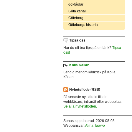
gökfåglar
Göta kanal
Göteborg
Göteborgs historia
Tipsa oss
Har du ett bra tips på en länk?
Tipsa
oss!
Kolla Källan
Lär dig mer om källkritik på Kolla
Källan
Nyhetsflöde (RSS)
Få senaste nytt direkt till din
webbläsare, intranät eller webbplats.
Se alla nyhetsflöden.
Senast uppdaterad: 2026-08-08
Webbansvar:
Alma Taawo