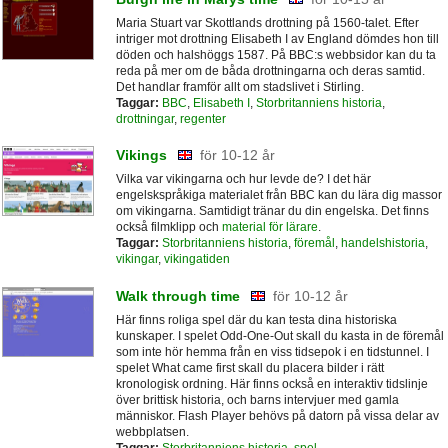
Maria Stuart var Skottlands drottning på 1560-talet. Efter
intriger mot drottning Elisabeth I av England dömdes hon till
döden och halshöggs 1587. På BBC:s webbsidor kan du ta
reda på mer om de båda drottningarna och deras samtid.
Det handlar framför allt om stadslivet i Stirling.
Taggar:
BBC
,
Elisabeth I
,
Storbritanniens historia
,
drottningar
,
regenter
Vikings
för 10-12 år
Vilka var vikingarna och hur levde de? I det här
engelskspråkiga materialet från BBC kan du lära dig massor
om vikingarna. Samtidigt tränar du din engelska. Det finns
också filmklipp och
material för lärare
.
Taggar:
Storbritanniens historia
,
föremål
,
handelshistoria
,
vikingar
,
vikingatiden
Walk through time
för 10-12 år
Här finns roliga spel där du kan testa dina historiska
kunskaper. I spelet Odd-One-Out skall du kasta in de föremål
som inte hör hemma från en viss tidsepok i en tidstunnel. I
spelet What came first skall du placera bilder i rätt
kronologisk ordning. Här finns också en interaktiv tidslinje
över brittisk historia, och barns intervjuer med gamla
människor. Flash Player behövs på datorn på vissa delar av
webbplatsen.
Taggar:
Storbritanniens historia
,
spel