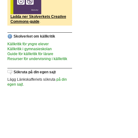
Ladda ner Skolverkets Creative
Commons-guide
.
Skolverket om källkritik
Källkritik för yngre elever
Källkritik i gymnasieskolan
Guide för källkritik för lärare
Resurser för undervisning i källkritik
Sökruta på din egen sajt
Lägg Länkskafferiets sökruta
på din
egen sajt
.