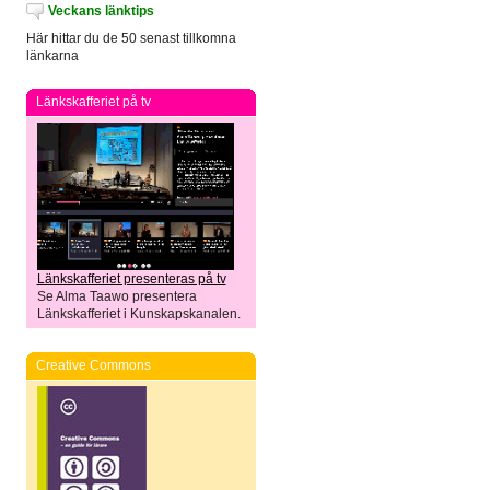
Veckans länktips
Här hittar du de 50 senast tillkomna
länkarna
Länkskafferiet på tv
Länkskafferiet presenteras på tv
Se Alma Taawo presentera
Länkskafferiet i Kunskapskanalen.
Creative Commons