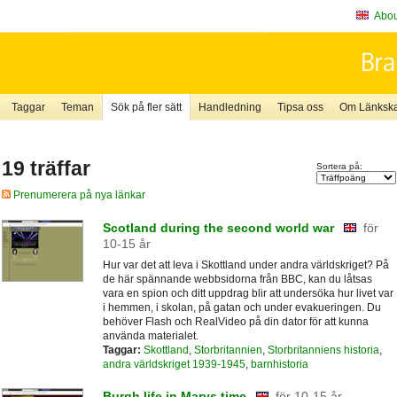
About
Taggar
Teman
Sök på fler sätt
Handledning
Tipsa oss
Om Länkskaf
19 träffar
Sortera på:
Prenumerera på nya länkar
Scotland during the second world war
för
10-15 år
Hur var det att leva i Skottland under andra världskriget? På
de här spännande webbsidorna från BBC, kan du låtsas
vara en spion och ditt uppdrag blir att undersöka hur livet var
i hemmen, i skolan, på gatan och under evakueringen. Du
behöver Flash och RealVideo på din dator för att kunna
använda materialet.
Taggar:
Skottland
,
Storbritannien
,
Storbritanniens historia
,
andra världskriget 1939-1945
,
barnhistoria
Burgh life in Marys time
för 10-15 år