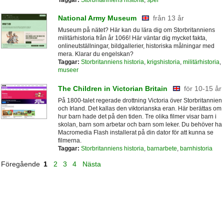
National Army Museum
från 13 år
Museum på nätet? Här kan du lära dig om Storbritanniens
militärhistoria från år 1066! Här väntar dig mycket fakta,
onlineutställningar, bildgallerier, historiska målningar med
mera. Klarar du engelskan?
Taggar:
Storbritanniens historia
,
krigshistoria
,
militärhistoria
,
museer
The Children in Victorian Britain
för 10-15 år
På 1800-talet regerade drottning Victoria över Storbritannien
och Irland. Det kallas den viktorianska eran. Här berättas om
hur barn hade det på den tiden. Tre olika filmer visar barn i
skolan, barn som arbetar och barn som leker. Du behöver ha
Macromedia Flash installerat på din dator för att kunna se
filmerna.
Taggar:
Storbritanniens historia
,
barnarbete
,
barnhistoria
Föregående
1
2
3
4
Nästa