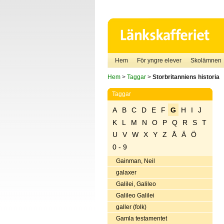
Hem
För yngre elever
Skolämnen
Hem
>
Taggar
>
Storbritanniens historia
Taggar
A
B
C
D
E
F
G
H
I
J
K
L
M
N
O
P
Q
R
S
T
U
V
W
X
Y
Z
Å
Ä
Ö
0 - 9
Gainman, Neil
galaxer
Galilei, Galileo
Galileo Galilei
galler (folk)
Gamla testamentet