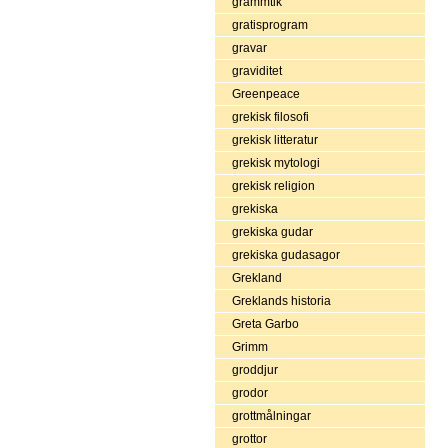
grammtik
gratisprogram
gravar
graviditet
Greenpeace
grekisk filosofi
grekisk litteratur
grekisk mytologi
grekisk religion
grekiska
grekiska gudar
grekiska gudasagor
Grekland
Greklands historia
Greta Garbo
Grimm
groddjur
grodor
grottmålningar
grottor