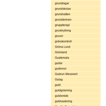
grundlagar
grundskolan
grundvatten
grundämnen
gruppterapi
gruvbrytning
gruvor
gränskontroll
Gröna Lund
Grönland
Guatemala
gudar
gudinnor
Gudrun Wessnert
Gulag
guld
guldgrävning
guldsmide
guldvaskning