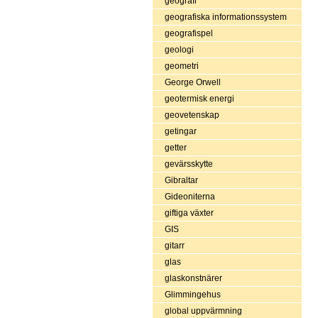
geografi
geografiska informationssystem
geografispel
geologi
geometri
George Orwell
geotermisk energi
geovetenskap
getingar
getter
gevärsskytte
Gibraltar
Gideoniterna
giftiga växter
GIS
gitarr
glas
glaskonstnärer
Glimmingehus
global uppvärmning