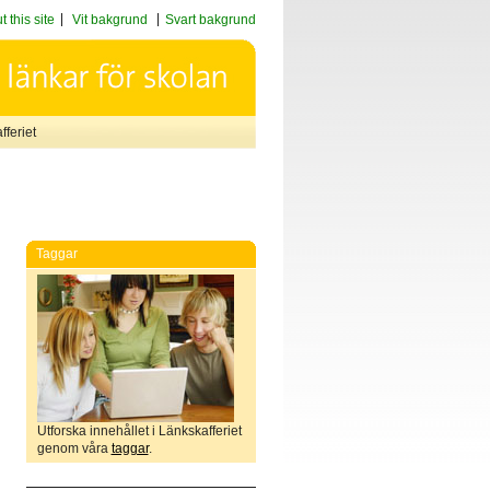
 this site
Vit bakgrund
Svart bakgrund
feriet
Taggar
Utforska innehållet i Länkskafferiet
genom våra
taggar
.