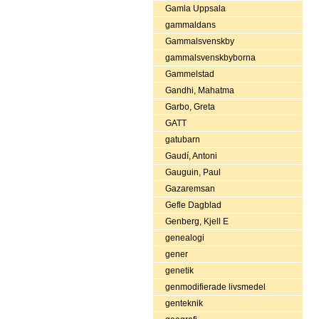
Gamla Uppsala
gammaldans
Gammalsvenskby
gammalsvenskbyborna
Gammelstad
Gandhi, Mahatma
Garbo, Greta
GATT
gatubarn
Gaudí, Antoni
Gauguin, Paul
Gazaremsan
Gefle Dagblad
Genberg, Kjell E
genealogi
gener
genetik
genmodifierade livsmedel
genteknik