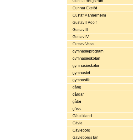
Gunilla Bergström
Gunnar Ekelöf
Gustaf Mannerheim
Gustav II Adolf
Gustav III
Gustav IV
Gustav Vasa
gymnasieprogram
gymnasieskolan
gymnasieskolor
gymnasiet
gymnastik
gång
gårdar
gåtor
gäss
Gästrikland
Gävle
Gävleborg
Gävleborgs län