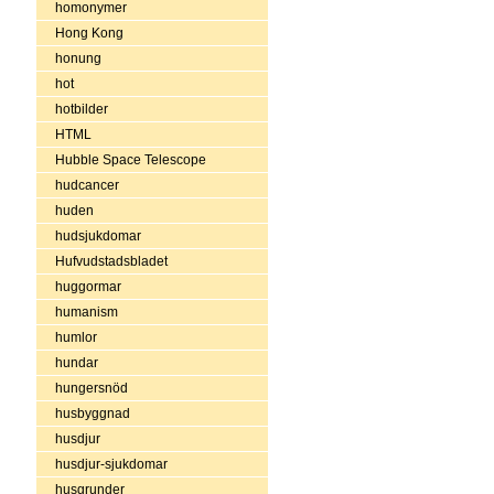
homonymer
Hong Kong
honung
hot
hotbilder
HTML
Hubble Space Telescope
hudcancer
huden
hudsjukdomar
Hufvudstadsbladet
huggormar
humanism
humlor
hundar
hungersnöd
husbyggnad
husdjur
husdjur-sjukdomar
husgrunder