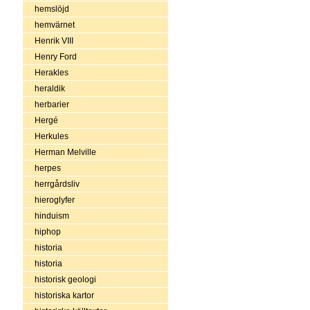
hemslöjd
hemvärnet
Henrik VIII
Henry Ford
Herakles
heraldik
herbarier
Hergé
Herkules
Herman Melville
herpes
herrgårdsliv
hieroglyfer
hinduism
hiphop
historia
historia
historisk geologi
historiska kartor