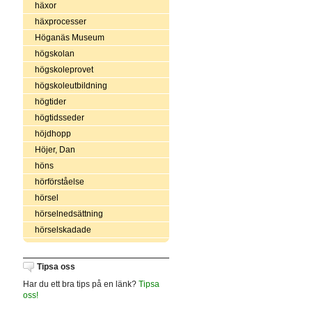
häxor
häxprocesser
Höganäs Museum
högskolan
högskoleprovet
högskoleutbildning
högtider
högtidsseder
höjdhopp
Höjer, Dan
höns
hörförståelse
hörsel
hörselnedsättning
hörselskadade
Tipsa oss
Har du ett bra tips på en länk?
Tipsa
oss!