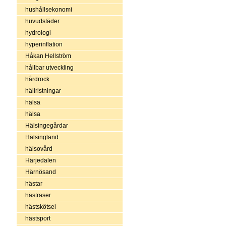
hushållsekonomi
huvudstäder
hydrologi
hyperinflation
Håkan Hellström
hållbar utveckling
hårdrock
hällristningar
hälsa
hälsa
Hälsingegårdar
Hälsingland
hälsovård
Härjedalen
Härnösand
hästar
hästraser
hästskötsel
hästsport