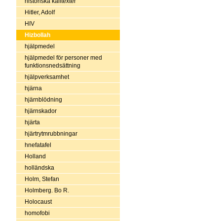
historiska källtexter
Hitler, Adolf
HIV
Hizbollah
hjälpmedel
hjälpmedel för personer med
funktionsnedsättning
hjälpverksamhet
hjärna
hjärnblödning
hjärnskador
hjärta
hjärtrytmrubbningar
hnefatafel
Holland
holländska
Holm, Stefan
Holmberg. Bo R.
Holocaust
homofobi