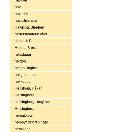
hatbrott
hav
haverier
havsströmmar
Hawking, Stephen
hedersrelaterat våld
Heinrich Böll
Helena Bross
helgdagar
helgon
heliga Birgitta
heliga platser
helikoptrar
Hellström, Håkan
Helsingborg
Helsingborgs dagblad
Helsingfors
hematologi
hembygdsföreningar
hemsidor