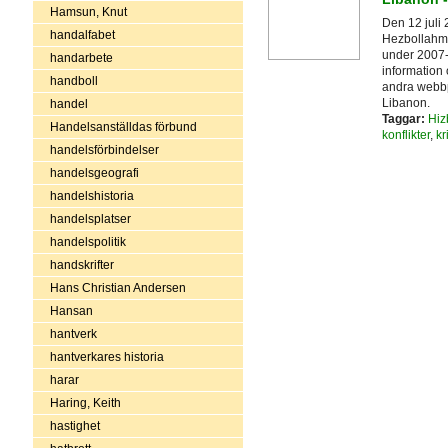
Hamsun, Knut
Den 12 juli 
handalfabet
Hezbollahmil
under 2007-
handarbete
information
handboll
andra webbpl
Libanon.
handel
Taggar:
Hiz
Handelsanställdas förbund
konflikter
,
kr
handelsförbindelser
handelsgeografi
handelshistoria
handelsplatser
handelspolitik
handskrifter
Hans Christian Andersen
Hansan
hantverk
hantverkares historia
harar
Haring, Keith
hastighet