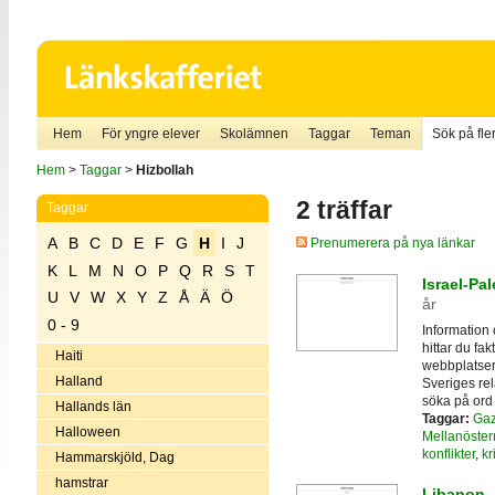
Hem
För yngre elever
Skolämnen
Taggar
Teman
Sök på fler
Hem
>
Taggar
>
Hizbollah
2 träffar
Taggar
A
B
C
D
E
F
G
H
I
J
Prenumerera på nya länkar
K
L
M
N
O
P
Q
R
S
T
Israel-Pal
U
V
W
X
Y
Z
Å
Ä
Ö
år
0 - 9
Information 
hittar du fak
Haiti
webbplatser
Halland
Sveriges rela
söka på ord s
Hallands län
Taggar:
Ga
Halloween
Mellanöster
konflikter
,
kr
Hammarskjöld, Dag
hamstrar
Libanon -