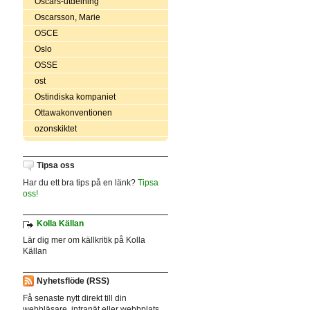
Oscars-utdelning
Oscarsson, Marie
OSCE
Oslo
OSSE
ost
Ostindiska kompaniet
Ottawakonventionen
ozonskiktet
Tipsa oss
Har du ett bra tips på en länk?
Tipsa
oss!
Kolla Källan
Lär dig mer om källkritik på Kolla
Källan
Nyhetsflöde (RSS)
Få senaste nytt direkt till din
webbläsare, intranät eller webbplats.