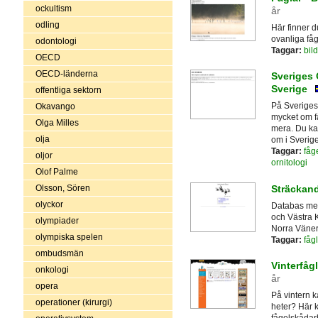
ockultism
år
odling
Här finner 
ovanliga få
odontologi
Taggar:
bild
OECD
OECD-länderna
Sveriges 
Sverige
offentliga sektorn
På Sveriges
Okavango
mycket om f
Olga Milles
mera. Du ka
olja
om i Sverige
Taggar:
fåg
oljor
ornitologi
Olof Palme
Sträckand
Olsson, Sören
olyckor
Databas med 
och Västra 
olympiader
Norra Väner
olympiska spelen
Taggar:
fågl
ombudsmän
Vinterfågl
onkologi
år
opera
På vintern 
operationer (kirurgi)
heter? Här k