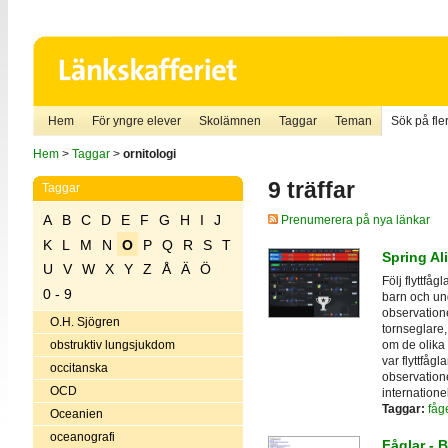
Hem
För yngre elever
Skolämnen
Taggar
Teman
Sök på fler
Hem
>
Taggar
>
ornitologi
9 träffar
Taggar
A
B
C
D
E
F
G
H
I
J
Prenumerera på nya länkar
K
L
M
N
O
P
Q
R
S
T
Spring Al
U
V
W
X
Y
Z
Å
Ä
Ö
Följ flyttf
0 - 9
barn och un
observatione
O.H. Sjögren
tornseglare,
om de olika
obstruktiv lungsjukdom
var flyttfåg
occitanska
observatione
OCD
internationel
Taggar:
fåg
Oceanien
oceanografi
Fåglar - B