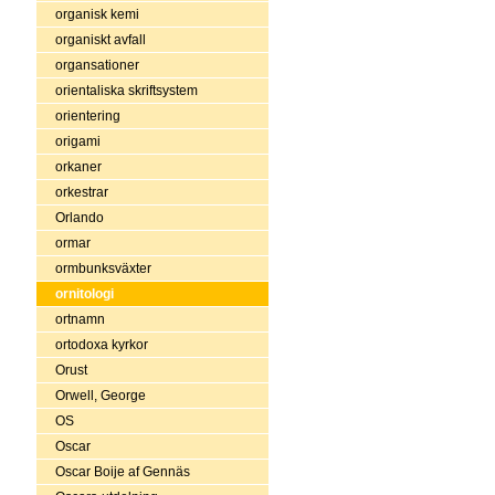
organisk kemi
organiskt avfall
organsationer
orientaliska skriftsystem
orientering
origami
orkaner
orkestrar
Orlando
ormar
ormbunksväxter
ornitologi
ortnamn
ortodoxa kyrkor
Orust
Orwell, George
OS
Oscar
Oscar Boije af Gennäs