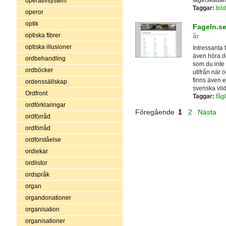
fågelskådar
operativsystem
Taggar:
bild
operor
optik
Fageln.se
år
optiska fibrer
optiska illusioner
Intressanta 
även höra de
ordbehandling
som du inte 
ordböcker
utifrån när 
finns även e
ordenssällskap
svenska vild
Ordfront
Taggar:
fågl
ordförklaringar
Föregående
1
2
Nästa
ordförråd
ordförråd
ordförståelse
ordlekar
ordlistor
ordspråk
organ
organdonationer
organisation
organisationer