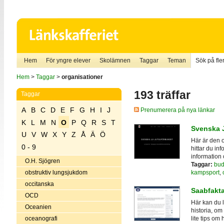
Hem
För yngre elever
Skolämnen
Taggar
Teman
Sök på fler
Hem
>
Taggar
>
organisationer
193 träffar
Taggar
A
B
C
D
E
F
G
H
I
J
Prenumerera på nya länkar
K
L
M
N
O
P
Q
R
S
T
Svenska 
U
V
W
X
Y
Z
Å
Ä
Ö
Här är den o
0 - 9
hittar du in
information
O.H. Sjögren
Taggar:
bu
kampsport
,
obstruktiv lungsjukdom
occitanska
Saabfakt
OCD
Här kan du 
Oceanien
historia, om
oceanografi
lite tips om