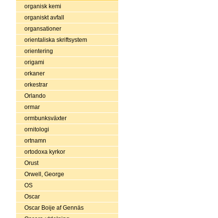
organisk kemi
organiskt avfall
organsationer
orientaliska skriftsystem
orientering
origami
orkaner
orkestrar
Orlando
ormar
ormbunksväxter
ornitologi
ortnamn
ortodoxa kyrkor
Orust
Orwell, George
OS
Oscar
Oscar Boije af Gennäs