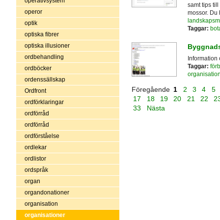
operativsystem
samt tips ti
operor
mossor. Du 
landskapsm
optik
Taggar:
bot
optiska fibrer
optiska illusioner
Byggnad
ordbehandling
Information
Taggar:
för
ordböcker
organisatio
ordenssällskap
Föregående
1
2
3
4
5
Ordfront
17
18
19
20
21
22
2
ordförklaringar
33
Nästa
ordförråd
ordförråd
ordförståelse
ordlekar
ordlistor
ordspråk
organ
organdonationer
organisation
organisationer