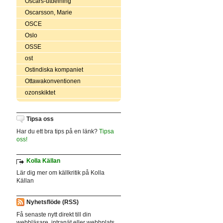
Oscars-utdelning
Oscarsson, Marie
OSCE
Oslo
OSSE
ost
Ostindiska kompaniet
Ottawakonventionen
ozonskiktet
Tipsa oss
Har du ett bra tips på en länk?
Tipsa
oss!
Kolla Källan
Lär dig mer om källkritik på Kolla
Källan
Nyhetsflöde (RSS)
Få senaste nytt direkt till din
webbläsare, intranät eller webbplats.