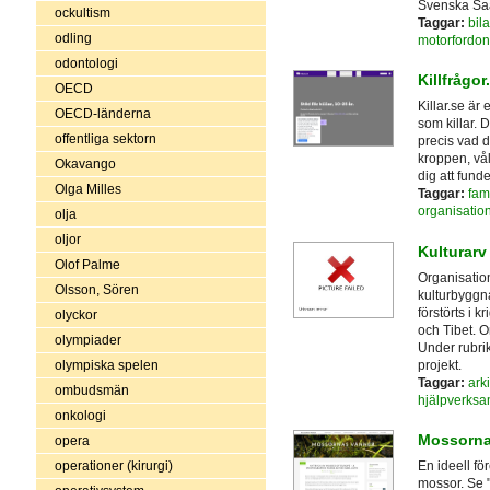
Svenska Sa
ockultism
Taggar:
bila
odling
motorfordon
odontologi
Killfrågor
OECD
Killar.se är 
OECD-länderna
som killar.
offentliga sektorn
precis vad d
kroppen, vål
Okavango
dig att funde
Olga Milles
Taggar:
fam
organisatio
olja
oljor
Kulturarv
Olof Palme
Organisation
Olsson, Sören
kulturbyggn
förstörts i 
olyckor
och Tibet. 
olympiader
Under rubrik
projekt.
olympiska spelen
Taggar:
arki
ombudsmän
hjälpverksa
onkologi
Mossorna
opera
operationer (kirurgi)
En ideell f
mossor. Se "