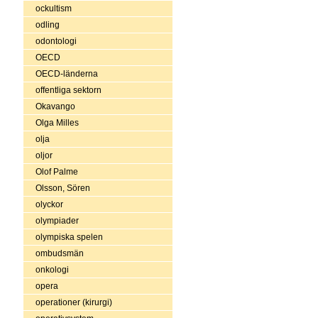
ockultism
odling
odontologi
OECD
OECD-länderna
offentliga sektorn
Okavango
Olga Milles
olja
oljor
Olof Palme
Olsson, Sören
olyckor
olympiader
olympiska spelen
ombudsmän
onkologi
opera
operationer (kirurgi)