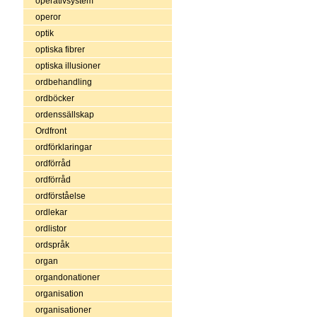
operativsystem
operor
optik
optiska fibrer
optiska illusioner
ordbehandling
ordböcker
ordenssällskap
Ordfront
ordförklaringar
ordförråd
ordförråd
ordförståelse
ordlekar
ordlistor
ordspråk
organ
organdonationer
organisation
organisationer