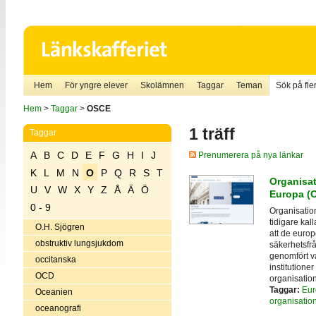
Hem
För yngre elever
Skolämnen
Taggar
Teman
Sök på fler
Hem
>
Taggar
>
OSCE
1 träff
Taggar
A
B
C
D
E
F
G
H
I
J
Prenumerera på nya länkar
K
L
M
N
O
P
Q
R
S
T
Organisat
U
V
W
X
Y
Z
Å
Ä
Ö
Europa (
0 - 9
Organisatio
tidigare kal
O.H. Sjögren
att de europ
obstruktiv lungsjukdom
säkerhetsfr
genomfört v
occitanska
institution
OCD
organisatio
Taggar:
Eur
Oceanien
organisatio
oceanografi