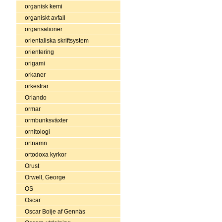
organisk kemi
organiskt avfall
organsationer
orientaliska skriftsystem
orientering
origami
orkaner
orkestrar
Orlando
ormar
ormbunksväxter
ornitologi
ortnamn
ortodoxa kyrkor
Orust
Orwell, George
OS
Oscar
Oscar Boije af Gennäs