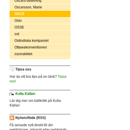
Oscars-utdelning
Oscarsson, Marie
OSCE
Oslo
OSSE
ost
Ostindiska kompaniet
Ottawakonventionen
ozonskiktet
Tipsa oss
Har du ett bra tips på en länk?
Tipsa
oss!
Kolla Källan
Lär dig mer om källkritik på Kolla
Källan
Nyhetsflöde (RSS)
Få senaste nytt direkt till din
webbläsare, intranät eller webbplats.