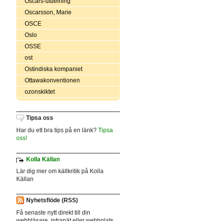
Oscars-utdelning
Oscarsson, Marie
OSCE
Oslo
OSSE
ost
Ostindiska kompaniet
Ottawakonventionen
ozonskiktet
Tipsa oss
Har du ett bra tips på en länk?
Tipsa
oss!
Kolla Källan
Lär dig mer om källkritik på Kolla
Källan
Nyhetsflöde (RSS)
Få senaste nytt direkt till din
webbläsare, intranät eller webbplats.