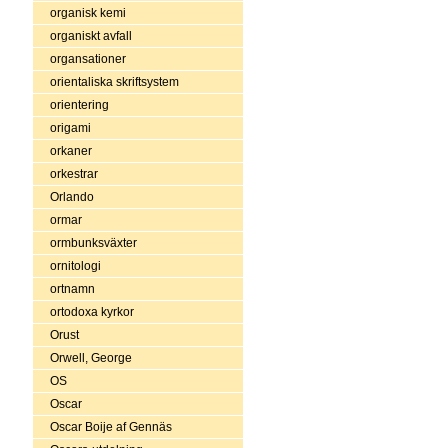
organisk kemi
organiskt avfall
organsationer
orientaliska skriftsystem
orientering
origami
orkaner
orkestrar
Orlando
ormar
ormbunksväxter
ornitologi
ortnamn
ortodoxa kyrkor
Orust
Orwell, George
OS
Oscar
Oscar Boije af Gennäs