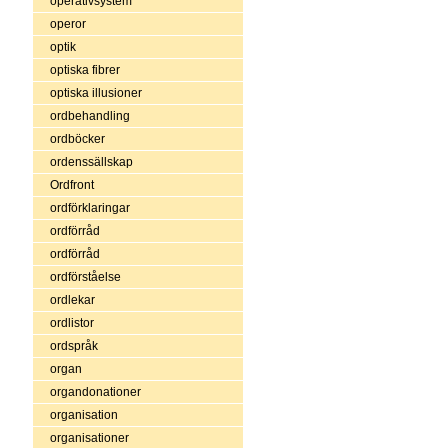
operativsystem
operor
optik
optiska fibrer
optiska illusioner
ordbehandling
ordböcker
ordenssällskap
Ordfront
ordförklaringar
ordförråd
ordförråd
ordförståelse
ordlekar
ordlistor
ordspråk
organ
organdonationer
organisation
organisationer