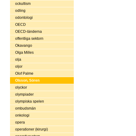
ockultism
odling
odontologi
OECD
OECD-länderna
offentliga sektorn
Okavango
Olga Milles
olja
oljor
Olof Palme
Olsson, Sören
olyckor
olympiader
olympiska spelen
ombudsmän
onkologi
opera
operationer (kirurgi)