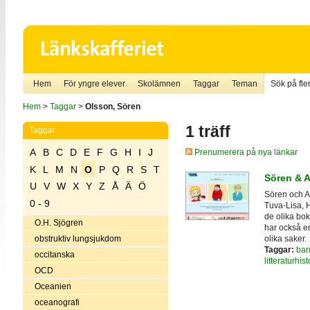
Hem
För yngre elever
Skolämnen
Taggar
Teman
Sök på fler
Hem
>
Taggar
>
Olsson, Sören
1 träff
Taggar
A
B
C
D
E
F
G
H
I
J
Prenumerera på nya länkar
K
L
M
N
O
P
Q
R
S
T
Sören & 
U
V
W
X
Y
Z
Å
Ä
Ö
Sören och An
0 - 9
Tuva-Lisa, 
de olika bok
O.H. Sjögren
har också e
olika saker.
obstruktiv lungsjukdom
Taggar:
bar
occitanska
litteraturhist
OCD
Oceanien
oceanografi