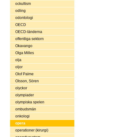
ockultism
odling
odontologi
OECD
OECD-länderna
offentliga sektorn
Okavango
Olga Milles
olja
oljor
Olof Palme
Olsson, Sören
olyckor
olympiader
olympiska spelen
ombudsmän
onkologi
opera
operationer (kirurgi)