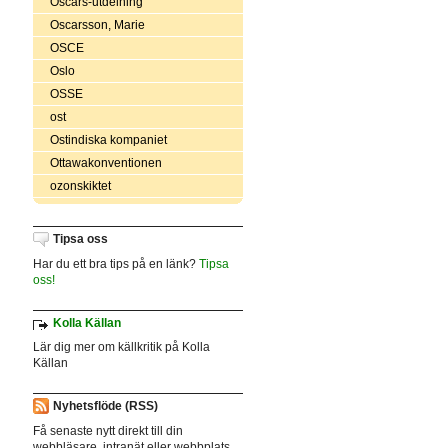
Oscars-utdelning
Oscarsson, Marie
OSCE
Oslo
OSSE
ost
Ostindiska kompaniet
Ottawakonventionen
ozonskiktet
Tipsa oss
Har du ett bra tips på en länk?
Tipsa
oss!
Kolla Källan
Lär dig mer om källkritik på Kolla
Källan
Nyhetsflöde (RSS)
Få senaste nytt direkt till din
webbläsare, intranät eller webbplats.