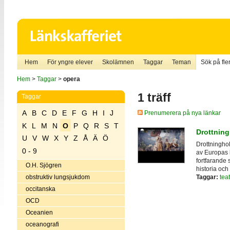
Hem
För yngre elever
Skolämnen
Taggar
Teman
Sök på fler
Hem
>
Taggar
>
opera
1 träff
Taggar
A
B
C
D
E
F
G
H
I
J
Prenumerera på nya länkar
K
L
M
N
O
P
Q
R
S
T
Drottning
U
V
W
X
Y
Z
Å
Ä
Ö
Drottninghol
0 - 9
av Europas 
fortfarande 
O.H. Sjögren
historia och
Taggar:
teat
obstruktiv lungsjukdom
occitanska
OCD
Oceanien
oceanografi