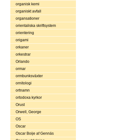
organisk kemi
organiskt avfall
organsationer
orientaliska skriftsystem
orientering
origami
orkaner
orkestrar
Orlando
ormar
ormbunksväxter
ornitologi
ortnamn
ortodoxa kyrkor
Orust
Orwell, George
OS
Oscar
Oscar Boije af Gennäs