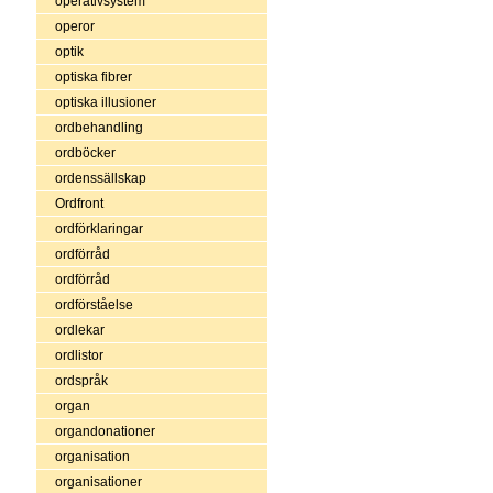
operativsystem
operor
optik
optiska fibrer
optiska illusioner
ordbehandling
ordböcker
ordenssällskap
Ordfront
ordförklaringar
ordförråd
ordförråd
ordförståelse
ordlekar
ordlistor
ordspråk
organ
organdonationer
organisation
organisationer