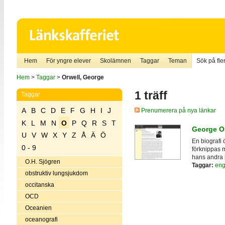
Hem
För yngre elever
Skolämnen
Taggar
Teman
Sök på fler
Hem
>
Taggar
>
Orwell, George
1 träff
Taggar
A
B
C
D
E
F
G
H
I
J
Prenumerera på nya länkar
K
L
M
N
O
P
Q
R
S
T
George O
U
V
W
X
Y
Z
Å
Ä
Ö
En biografi
0 - 9
förknippas 
hans andra b
O.H. Sjögren
Taggar:
enge
obstruktiv lungsjukdom
occitanska
OCD
Oceanien
oceanografi