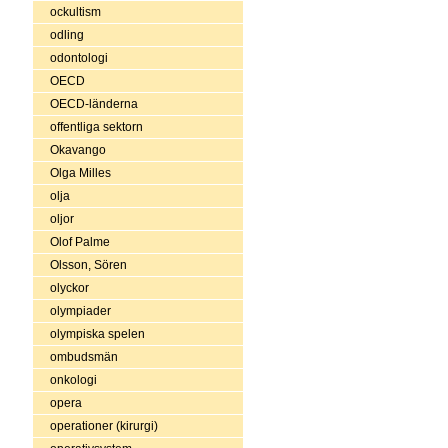
ockultism
odling
odontologi
OECD
OECD-länderna
offentliga sektorn
Okavango
Olga Milles
olja
oljor
Olof Palme
Olsson, Sören
olyckor
olympiader
olympiska spelen
ombudsmän
onkologi
opera
operationer (kirurgi)