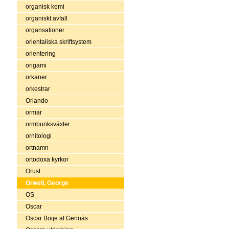
organisk kemi
organiskt avfall
organsationer
orientaliska skriftsystem
orientering
origami
orkaner
orkestrar
Orlando
ormar
ormbunksväxter
ornitologi
ortnamn
ortodoxa kyrkor
Orust
Orwell, George
OS
Oscar
Oscar Boije af Gennäs