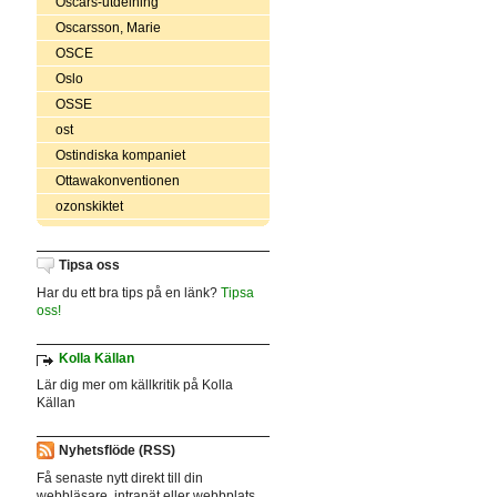
Oscars-utdelning
Oscarsson, Marie
OSCE
Oslo
OSSE
ost
Ostindiska kompaniet
Ottawakonventionen
ozonskiktet
Tipsa oss
Har du ett bra tips på en länk?
Tipsa
oss!
Kolla Källan
Lär dig mer om källkritik på Kolla
Källan
Nyhetsflöde (RSS)
Få senaste nytt direkt till din
webbläsare, intranät eller webbplats.