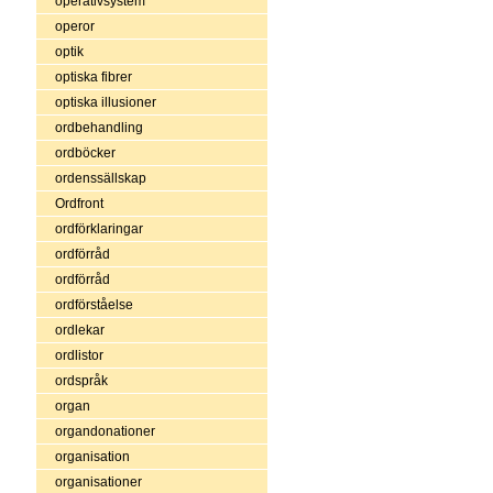
operativsystem
operor
optik
optiska fibrer
optiska illusioner
ordbehandling
ordböcker
ordenssällskap
Ordfront
ordförklaringar
ordförråd
ordförråd
ordförståelse
ordlekar
ordlistor
ordspråk
organ
organdonationer
organisation
organisationer