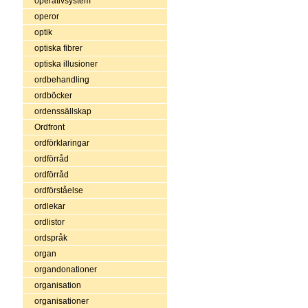
operativsystem
operor
optik
optiska fibrer
optiska illusioner
ordbehandling
ordböcker
ordenssällskap
Ordfront
ordförklaringar
ordförråd
ordförråd
ordförståelse
ordlekar
ordlistor
ordspråk
organ
organdonationer
organisation
organisationer