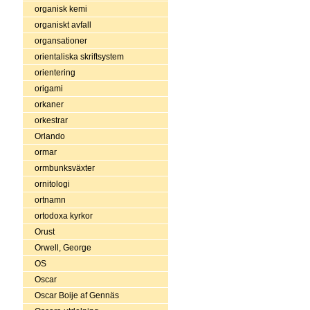
organisk kemi
organiskt avfall
organsationer
orientaliska skriftsystem
orientering
origami
orkaner
orkestrar
Orlando
ormar
ormbunksväxter
ornitologi
ortnamn
ortodoxa kyrkor
Orust
Orwell, George
OS
Oscar
Oscar Boije af Gennäs