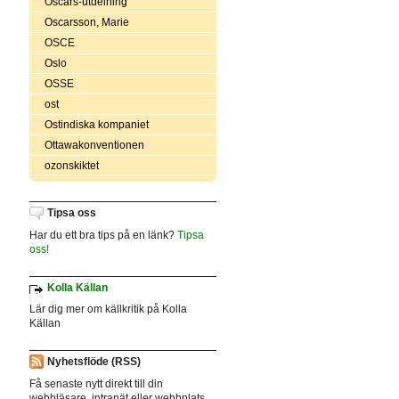
Oscars-utdelning
Oscarsson, Marie
OSCE
Oslo
OSSE
ost
Ostindiska kompaniet
Ottawakonventionen
ozonskiktet
Tipsa oss
Har du ett bra tips på en länk?
Tipsa
oss!
Kolla Källan
Lär dig mer om källkritik på Kolla
Källan
Nyhetsflöde (RSS)
Få senaste nytt direkt till din
webbläsare, intranät eller webbplats.