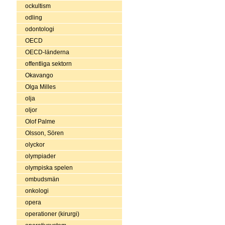
ockultism
odling
odontologi
OECD
OECD-länderna
offentliga sektorn
Okavango
Olga Milles
olja
oljor
Olof Palme
Olsson, Sören
olyckor
olympiader
olympiska spelen
ombudsmän
onkologi
opera
operationer (kirurgi)