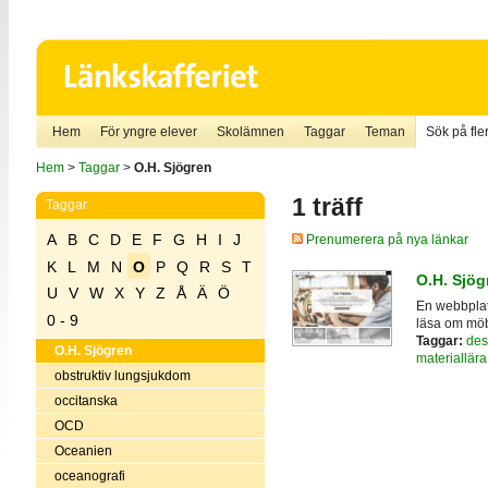
Hem
För yngre elever
Skolämnen
Taggar
Teman
Sök på fler
Hem
>
Taggar
>
O.H. Sjögren
1 träff
Taggar
A
B
C
D
E
F
G
H
I
J
Prenumerera på nya länkar
K
L
M
N
O
P
Q
R
S
T
O.H. Sjög
U
V
W
X
Y
Z
Å
Ä
Ö
En webbplat
0 - 9
läsa om mö
Taggar:
des
O.H. Sjögren
materiallära
obstruktiv lungsjukdom
occitanska
OCD
Oceanien
oceanografi