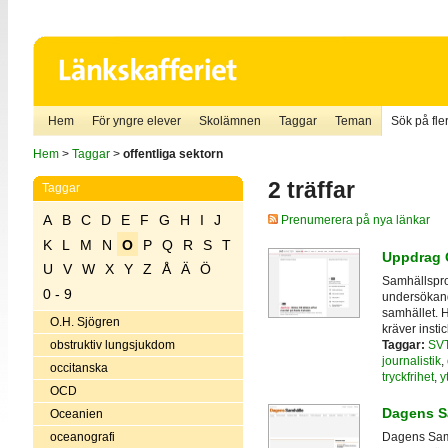
Hem
För yngre elever
Skolämnen
Taggar
Teman
Sök på fler
Hem
>
Taggar
>
offentliga sektorn
2 träffar
Taggar
A
B
C
D
E
F
G
H
I
J
Prenumerera på nya länkar
K
L
M
N
O
P
Q
R
S
T
Uppdrag 
U
V
W
X
Y
Z
Å
Ä
Ö
Samhällspr
0 - 9
undersökande
samhället. 
O.H. Sjögren
kräver insti
Taggar:
SV
obstruktiv lungsjukdom
journalistik
,
occitanska
tryckfrihet
,
y
OCD
Dagens S
Oceanien
oceanografi
Dagens Sam