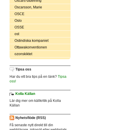
Oscars-utdelning
Oscarsson, Marie
OSCE
Oslo
OSSE
ost
Ostindiska kompaniet
Ottawakonventionen
ozonskiktet
Tipsa oss
Har du ett bra tips på en länk?
Tipsa
oss!
Kolla Källan
Lär dig mer om källkritik på Kolla
Källan
Nyhetsflöde (RSS)
Få senaste nytt direkt till din
webbläsare, intranät eller webbplats.