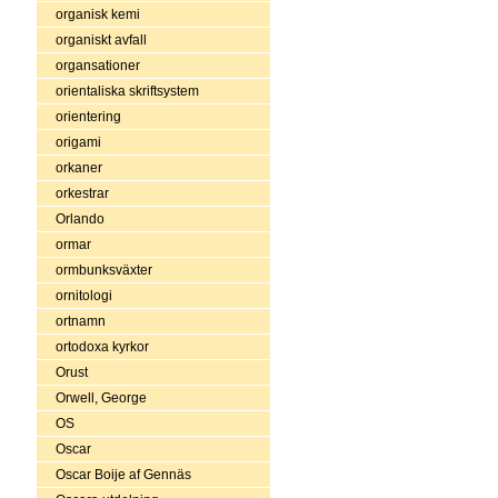
organisk kemi
organiskt avfall
organsationer
orientaliska skriftsystem
orientering
origami
orkaner
orkestrar
Orlando
ormar
ormbunksväxter
ornitologi
ortnamn
ortodoxa kyrkor
Orust
Orwell, George
OS
Oscar
Oscar Boije af Gennäs