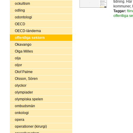
tidning. Hä
ockultism
kommuner, l
odling
Taggar:
för
offentliga s
odontologi
OECD
OECD-länderna
offentliga sektorn
Okavango
Olga Milles
olja
oljor
Olof Palme
Olsson, Sören
olyckor
olympiader
olympiska spelen
ombudsmän
onkologi
opera
operationer (kirurgi)