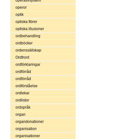
operativsystem
operor
optik
optiska fibrer
optiska illusioner
ordbehandling
ordböcker
ordenssällskap
Ordfront
ordförklaringar
ordförråd
ordförråd
ordförståelse
ordlekar
ordlistor
ordspråk
organ
organdonationer
organisation
organisationer