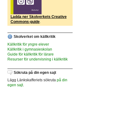
Ladda ner Skolverkets Creative
Commons-guide
.
Skolverket om källkritik
Källkritik för yngre elever
Källkritik i gymnasieskolan
Guide för källkritik för lärare
Resurser för undervisning i källkritik
Sökruta på din egen sajt
Lägg Länkskafferiets sökruta
på din
egen sajt
.