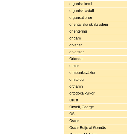
organisk kemi
organiskt avfall
organsationer
orientaliska skriftsystem
orientering
origami
orkaner
orkestrar
Orlando
ormar
ormbunksväxter
ornitologi
ortnamn
ortodoxa kyrkor
Orust
Orwell, George
OS
Oscar
Oscar Boije af Gennäs