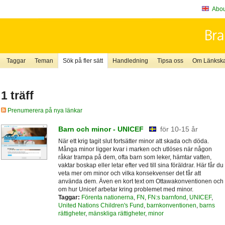
About
Taggar
Teman
Sök på fler sätt
Handledning
Tipsa oss
Om Länkskaf
1 träff
Prenumerera på nya länkar
Barn och minor - UNICEF
för 10-15 år
När ett krig tagit slut fortsätter minor att skada och döda.
Många minor ligger kvar i marken och utlöses när någon
råkar trampa på dem, ofta barn som leker, hämtar vatten,
vaktar boskap eller letar efter ved till sina föräldrar. Här får du
veta mer om minor och vilka konsekvenser det får att
använda dem. Även en kort text om Ottawakonventionen och
om hur Unicef arbetar kring problemet med minor.
Taggar:
Förenta nationerna
,
FN
,
FN:s barnfond
,
UNICEF
,
United Nations Children's Fund
,
barnkonventionen
,
barns
rättigheter
,
mänskliga rättigheter
,
minor