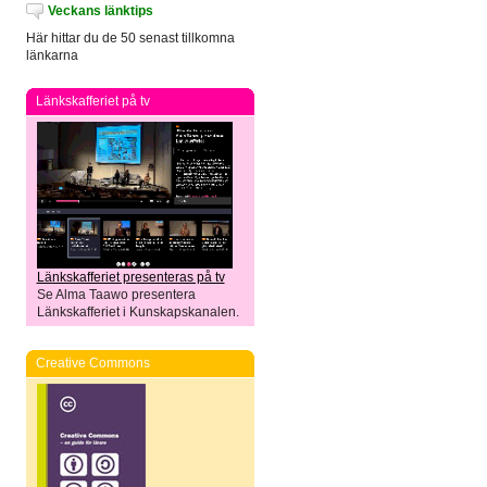
Veckans länktips
Här hittar du de 50 senast tillkomna
länkarna
Länkskafferiet på tv
Länkskafferiet presenteras på tv
Se Alma Taawo presentera
Länkskafferiet i Kunskapskanalen.
Creative Commons