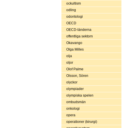
ockultism
odling
odontologi
OECD
OECD-länderna
offentliga sektorn
Okavango
Olga Milles
olja
oljor
Olof Palme
Olsson, Sören
olyckor
olympiader
olympiska spelen
ombudsmän
onkologi
opera
operationer (kirurgi)