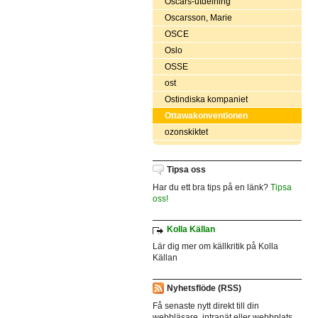
Oscars-utdelning
Oscarsson, Marie
OSCE
Oslo
OSSE
ost
Ostindiska kompaniet
Ottawakonventionen
ozonskiktet
Tipsa oss
Har du ett bra tips på en länk?
Tipsa
oss!
Kolla Källan
Lär dig mer om källkritik på Kolla
Källan
Nyhetsflöde (RSS)
Få senaste nytt direkt till din
webbläsare, intranät eller webbplats.