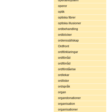
operativsystem
operor
optik
optiska fibrer
optiska illusioner
ordbehandling
ordböcker
ordenssällskap
Ordfront
ordförklaringar
ordförråd
ordförråd
ordförståelse
ordlekar
ordlistor
ordspråk
organ
organdonationer
organisation
organisationer