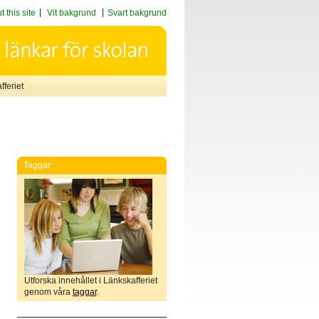
 this site
Vit bakgrund
Svart bakgrund
feriet
Taggar
Utforska innehållet i Länkskafferiet
genom våra
taggar
.