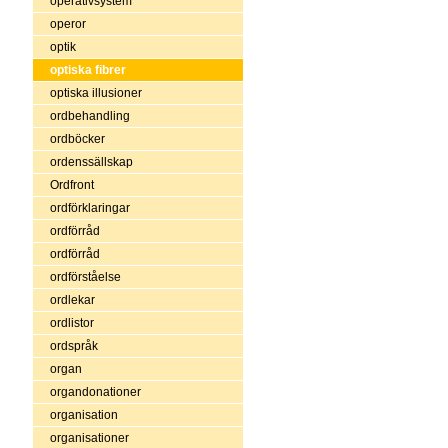
operativsystem
operor
optik
optiska fibrer
optiska illusioner
ordbehandling
ordböcker
ordenssällskap
Ordfront
ordförklaringar
ordförråd
ordförråd
ordförståelse
ordlekar
ordlistor
ordspråk
organ
organdonationer
organisation
organisationer