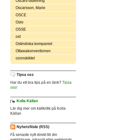
Oscars-utdelning
Oscarsson, Marie
OSCE
Oslo
OSSE
ost
Ostindiska kompaniet
Ottawakonventionen
ozonskiktet
Tipsa oss
Har du ett bra tips på en länk?
Tipsa
oss!
Kolla Källan
Lär dig mer om källkritik på Kolla
Källan
Nyhetsflöde (RSS)
Få senaste nytt direkt till din
webbläsare, intranät eller webbplats.