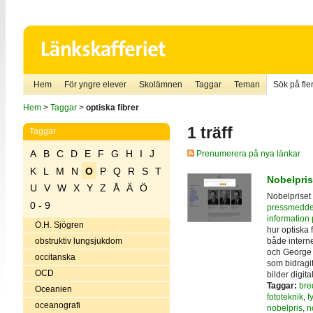
Hem
För yngre elever
Skolämnen
Taggar
Teman
Sök på fler
Hem
>
Taggar
>
optiska fibrer
1 träff
Taggar
A
B
C
D
E
F
G
H
I
J
Prenumerera på nya länkar
K
L
M
N
O
P
Q
R
S
T
Nobelpris
U
V
W
X
Y
Z
Å
Ä
Ö
Nobelpriset 
0 - 9
pressmedde
information 
O.H. Sjögren
hur optiska f
både interne
obstruktiv lungsjukdom
och George 
occitanska
som bidragit
OCD
bilder digital
Taggar:
bre
Oceanien
fototeknik
,
f
oceanografi
nobelpris
,
n