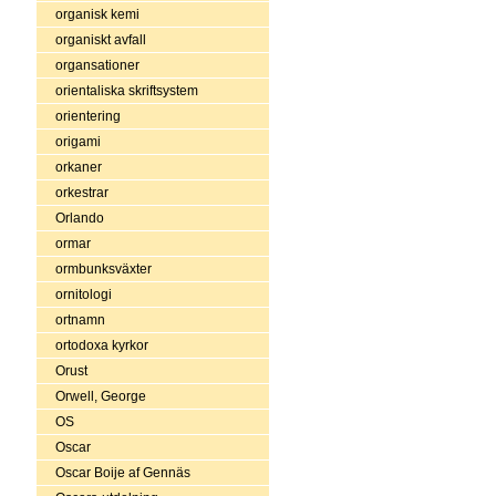
organisk kemi
organiskt avfall
organsationer
orientaliska skriftsystem
orientering
origami
orkaner
orkestrar
Orlando
ormar
ormbunksväxter
ornitologi
ortnamn
ortodoxa kyrkor
Orust
Orwell, George
OS
Oscar
Oscar Boije af Gennäs