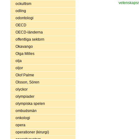
vetenskaps
ockultism
odling
odontologi
OECD
OECD-länderna
offentliga sektorn
Okavango
Olga Milles
olja
oljor
Olof Palme
Olsson, Sören
olyckor
olympiader
olympiska spelen
ombudsmän
onkologi
opera
operationer (kirurgi)