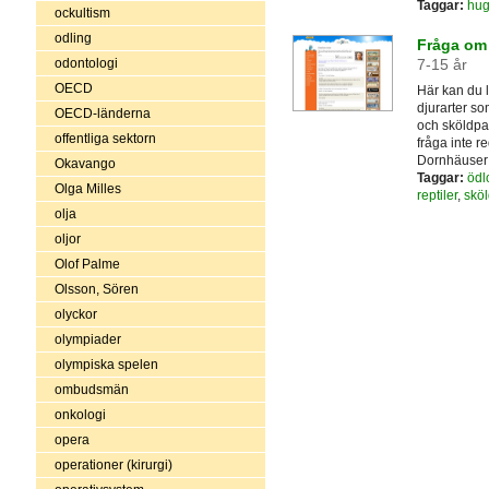
Taggar:
hug
ockultism
odling
Fråga om 
odontologi
7-15 år
OECD
Här kan du l
djurarter so
OECD-länderna
och sköldpa
offentliga sektorn
fråga inte 
Dornhäuser 
Okavango
Taggar:
ödl
Olga Milles
reptiler
,
skö
olja
oljor
Olof Palme
Olsson, Sören
olyckor
olympiader
olympiska spelen
ombudsmän
onkologi
opera
operationer (kirurgi)