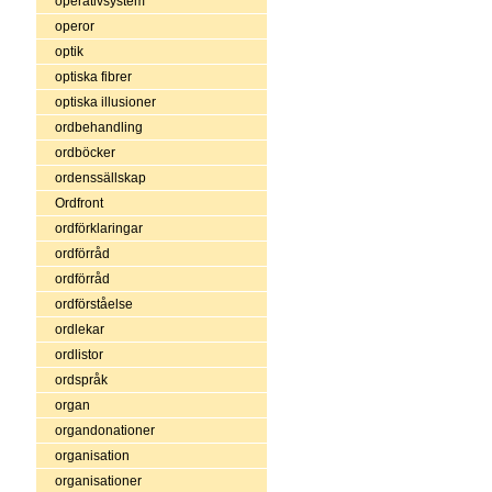
operativsystem
operor
optik
optiska fibrer
optiska illusioner
ordbehandling
ordböcker
ordenssällskap
Ordfront
ordförklaringar
ordförråd
ordförråd
ordförståelse
ordlekar
ordlistor
ordspråk
organ
organdonationer
organisation
organisationer