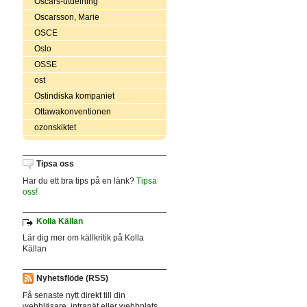
Oscars-utdelning
Oscarsson, Marie
OSCE
Oslo
OSSE
ost
Ostindiska kompaniet
Ottawakonventionen
ozonskiktet
Tipsa oss
Har du ett bra tips på en länk?
Tipsa
oss!
Kolla Källan
Lär dig mer om källkritik på Kolla
Källan
Nyhetsflöde (RSS)
Få senaste nytt direkt till din
webbläsare, intranät eller webbplats.