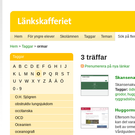
Hem
För yngre elever
Skolämnen
Taggar
Teman
Sök på fler
Hem
>
Taggar
>
ormar
3 träffar
Taggar
A
B
C
D
E
F
G
H
I
J
Prenumerera på nya länkar
K
L
M
N
O
P
Q
R
S
T
Skansena
U
V
W
X
Y
Z
Å
Ä
Ö
Skansenakvar
0 - 9
Taggar:
ödl
grodor
,
hug
O.H. Sjögren
ryggradslösa
obstruktiv lungsjukdom
Huggorms
occitanska
Eftersom hu
OCD
kan det vara
Oceanien
bett av orme
oceanografi
Vårdguidens