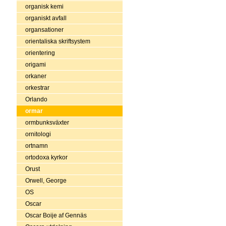
organisk kemi
organiskt avfall
organsationer
orientaliska skriftsystem
orientering
origami
orkaner
orkestrar
Orlando
ormar
ormbunksväxter
ornitologi
ortnamn
ortodoxa kyrkor
Orust
Orwell, George
OS
Oscar
Oscar Boije af Gennäs