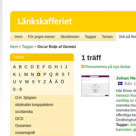
Hem
För yngre elever
Skolämnen
Taggar
Teman
Sök på fler
Hem
>
Taggar
>
Oscar Boije af Gennäs
1 träff
Taggar
A
B
C
D
E
F
G
H
I
J
Prenumerera på nya länkar
K
L
M
N
O
P
Q
R
S
T
Johan He
U
V
W
X
Y
Z
Å
Ä
Ö
från 
0 - 9
Här finner du
Helmich R
O.H. Sjögren
samling av n
obstruktiv lungsjukdom
svenska mus
svenska ton
occitanska
offentliga k
OCD
Drottningho
Taggar:
Joh
Oceanien
barocken
,
gi
oceanografi