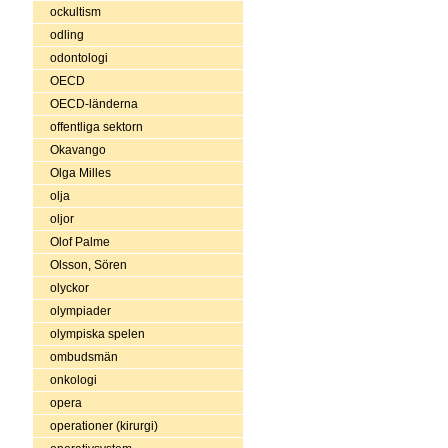
ockultism
odling
odontologi
OECD
OECD-länderna
offentliga sektorn
Okavango
Olga Milles
olja
oljor
Olof Palme
Olsson, Sören
olyckor
olympiader
olympiska spelen
ombudsmän
onkologi
opera
operationer (kirurgi)