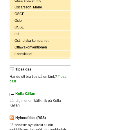
Oscars-utdelning
Oscarsson, Marie
OSCE
Oslo
OSSE
ost
Ostindiska kompaniet
Ottawakonventionen
ozonskiktet
Tipsa oss
Har du ett bra tips på en länk?
Tipsa
oss!
Kolla Källan
Lär dig mer om källkritik på Kolla
Källan
Nyhetsflöde (RSS)
Få senaste nytt direkt till din
webbläsare, intranät eller webbplats.