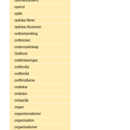
operativsystem
operor
optik
optiska fibrer
optiska illusioner
ordbehandling
ordböcker
ordenssällskap
Ordfront
ordförklaringar
ordförråd
ordförråd
ordförståelse
ordlekar
ordlistor
ordspråk
organ
organdonationer
organisation
organisationer