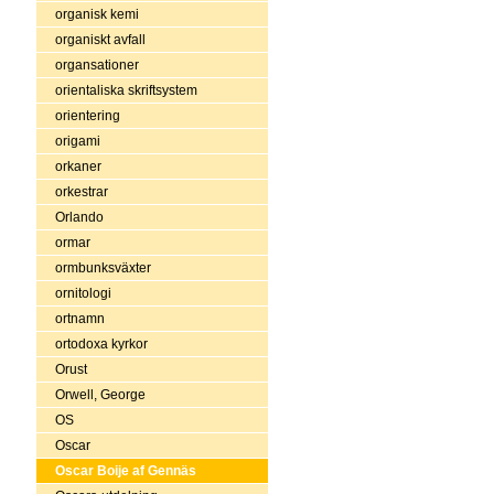
organisk kemi
organiskt avfall
organsationer
orientaliska skriftsystem
orientering
origami
orkaner
orkestrar
Orlando
ormar
ormbunksväxter
ornitologi
ortnamn
ortodoxa kyrkor
Orust
Orwell, George
OS
Oscar
Oscar Boije af Gennäs